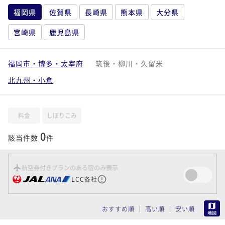
福岡県
佐賀県
長崎県
熊本県
大分県
宮崎県
鹿児島県
福岡市・博多・太宰府
筑後・柳川・久留米
北九州・小倉
料金
しぼりこみ
0
該当件数
件
航空券付きプランのある宿のみ表示
LCC各社
MAP
おすすめ順
高い順
安い順