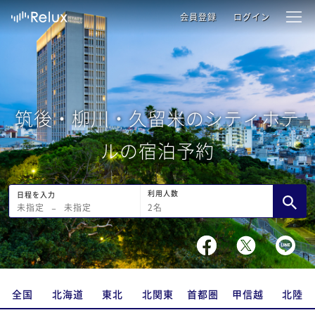
会員登録
ログイン
筑後・柳川・久留米のシティホテ
ルの宿泊予約
利用人数
日程を入力
2
名
未指定
−
未指定
全国
北海道
東北
北関東
首都圏
甲信越
北陸