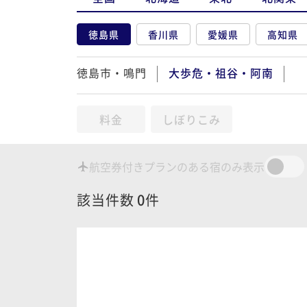
徳島県
香川県
愛媛県
高知県
徳島市・鳴門
大歩危・祖谷・阿南
料金
しぼりこみ
航空券付きプランのある宿のみ表示
該当件数
0
件