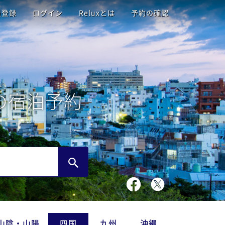
員登録
ログイン
Reluxとは
予約の確認
の宿泊予約
山陰・山陽
四国
九州
沖縄