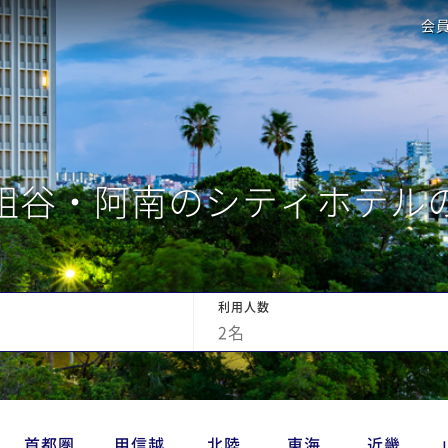
会
祖谷・阿南のシティホテル
利用人数
2
名
首都圏
甲信越
北陸
東海
近畿