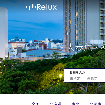
大歩危・
日程を入力
未指定
−
未指定
全国
北海道
東北
北関東