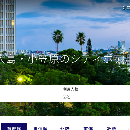
会
大島・小笠原のシティホテ
利用人数
2
名
首都圏
甲信越
北陸
東海
近畿