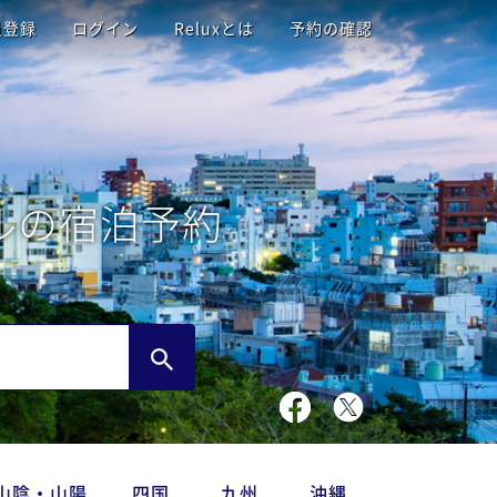
員登録
ログイン
Reluxとは
予約の確認
ルの宿泊予約
山陰・山陽
四国
九州
沖縄