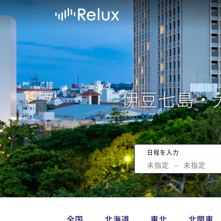
伊豆七島・
日程を入力
未指定
−
未指定
全国
北海道
東北
北関東