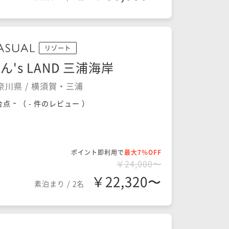
リゾート
ん's LAND 三浦海岸
奈川県 / 横須賀・三浦
-
合点
（
- 件のレビュー
）
ポイント即利用で
最大7％OFF
￥24,000〜
￥22,320〜
素泊まり
/
2名