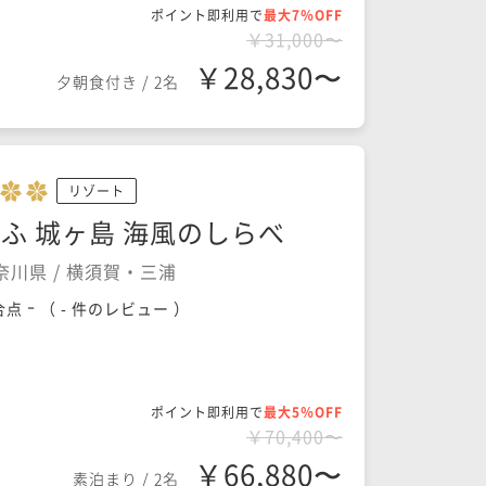
ポイント即利用で
最大7％OFF
￥31,000〜
￥28,830〜
夕朝食付き
/
2名
リゾート
ふ 城ヶ島 海風のしらべ
奈川県 / 横須賀・三浦
-
合点
（
- 件のレビュー
）
ポイント即利用で
最大5％OFF
￥70,400〜
￥66,880〜
素泊まり
/
2名