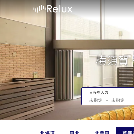
横須賀
日程を入力
未指定
−
未指定
北海道
東北
北関東
首都