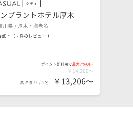
シティ
レンブラントホテル厚木
奈川県 / 厚木・海老名
-
合点
（
- 件のレビュー
）
ポイント即利用で
最大7％OFF
￥14,200〜
￥13,206〜
素泊まり
/
2名