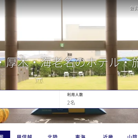
会
・厚木・海老名のホテル・
利用人数
2
名
圏
甲信越
北陸
東海
近畿
山陰