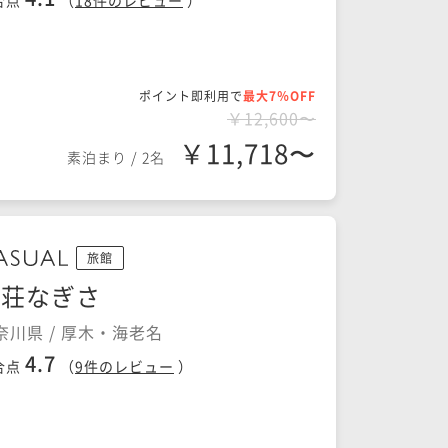
合点
（
18
件のレビュー
）
ポイント即利用で
最大7％OFF
￥12,600〜
￥11,718〜
素泊まり
/
2名
旅館
山荘なぎさ
奈川県 / 厚木・海老名
4.7
合点
（
9
件のレビュー
）