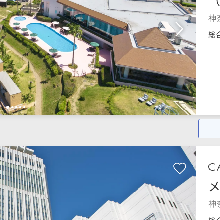
神
総
1
2
3
4
5
神