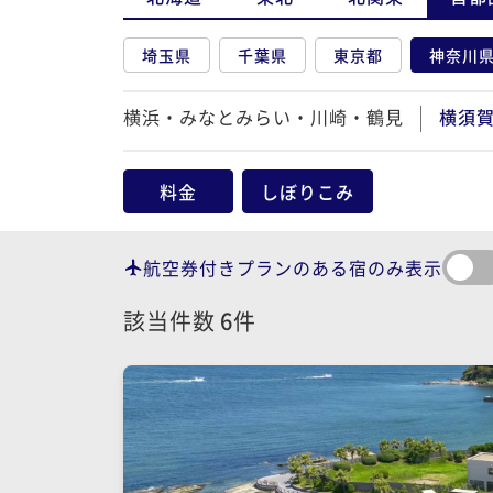
埼玉県
千葉県
東京都
神奈川
横浜・みなとみらい・川崎・鶴見
横須
料金
しぼりこみ
航空券付きプランのある宿のみ表示
該当件数
6
件