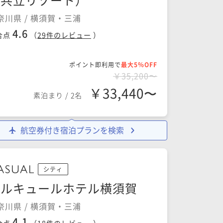
奈川県 / 横須賀・三浦
4.6
合点
（
29
件のレビュー
）
ポイント即利用で
最大5％OFF
￥35,200〜
￥33,440〜
素泊まり
/
2名
航空券付き宿泊プランを検索
シティ
メルキュールホテル横須賀
奈川県 / 横須賀・三浦
4.1