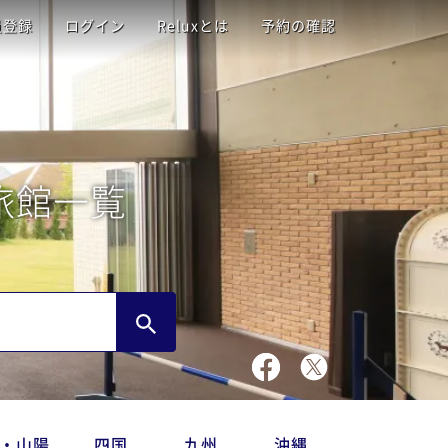
員登録
ログイン
Reluxとは
予約の確認
旅館一覧
・山陽
四国
九州
沖縄