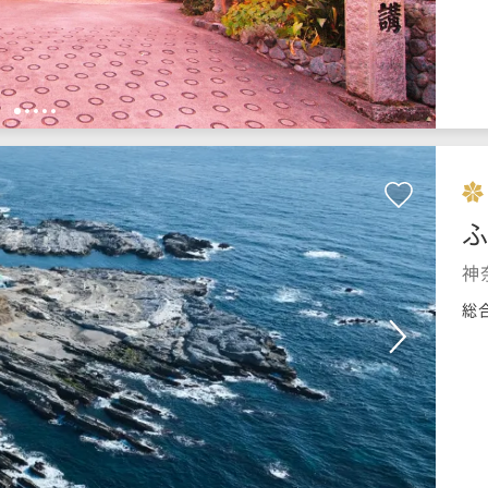
1
2
3
4
5
ふ
神
総