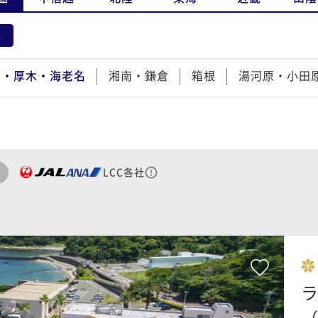
県
賀・厚木・海老名
湘南・鎌倉
箱根
湯河原・小田
LCC各社