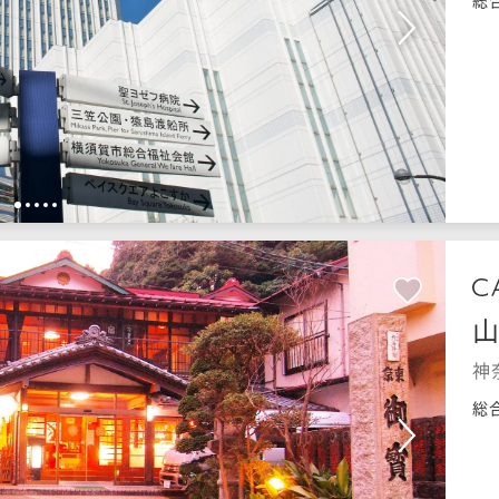
総
1
2
3
4
5
神
総