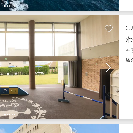
1
2
3
4
5
わ
神
総
1
2
3
4
5