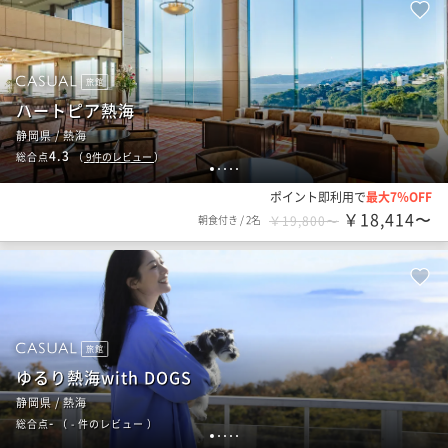
旅館
ハートピア熱海
静岡県 / 熱海
4.3
総合点
（
9
件のレビュー
）
1
2
3
4
5
ポイント即利用で
最大7％OFF
￥18,414〜
朝食付き
/
2名
￥19,800〜
旅館
ゆるり熱海with DOGS
静岡県 / 熱海
-
総合点
（
- 件のレビュー
）
1
2
3
4
5