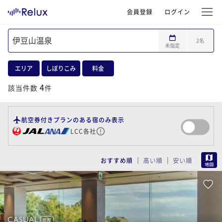
会員登録
ログイン
2
名
未指定
エリア
しぼりこみ
料金
4
該当件数
件
航空券付きプランのある宿のみ表示
LCC各社
MAP
おすすめ順
高い順
安い順
旅館