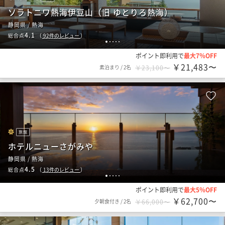
ソラトニワ熱海伊豆山（旧 ゆとりろ熱海）
静岡県 / 熱海
4.1
総合点
（
92
件のレビュー
）
1
2
3
4
5
ポイント即利用で
最大7％OFF
￥21,483〜
素泊まり
/
2名
￥23,100〜
旅館
ホテルニューさがみや
静岡県 / 熱海
4.5
総合点
（
13
件のレビュー
）
1
2
3
4
5
ポイント即利用で
最大5％OFF
￥62,700〜
夕朝食付き
/
2名
￥66,000〜