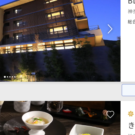
B
神
総
1
2
3
4
5