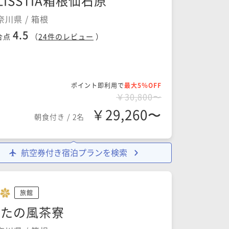
LISSTIA箱根仙石原
奈川県 / 箱根
4.5
合点
（
24
件のレビュー
）
ポイント即利用で
最大5％OFF
￥30,800〜
￥29,260〜
朝食付き
/
2名
航空券付き宿泊プランを検索
旅館
きたの風茶寮