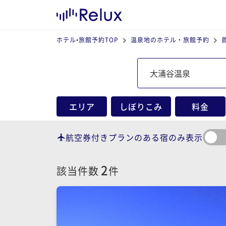
ホテル•旅館予約TOP
温泉地のホテル・旅館予約
エリア
しぼりこみ
料金
航空券付きプランのある宿のみ表示
2
該当件数
件