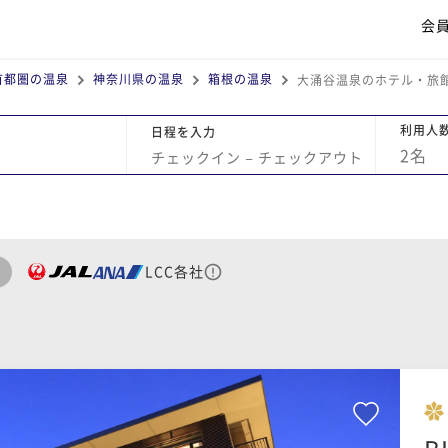
会
首都圏の温泉
神奈川県の温泉
箱根の温泉
大涌谷温泉のホテル・旅
利用人
日程を入力
2
名
チェックイン
−
チェックアウト
LCC各社