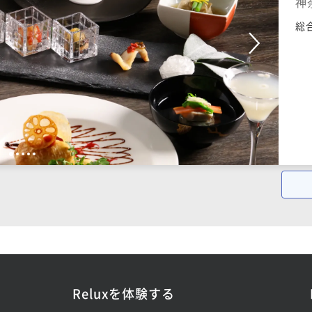
神
総
1
2
3
4
5
Reluxを体験する