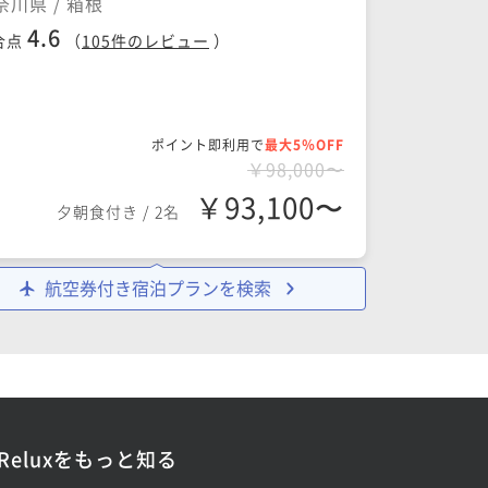
奈川県 / 箱根
4.6
合点
（
105
件のレビュー
）
ポイント即利用で
最大5％OFF
￥98,000〜
￥93,100〜
夕朝食付き
/
2名
航空券付き宿泊プランを検索
Reluxをもっと知る