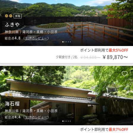
旅館
ふきや
神奈川県 / 湯河原・真鶴・小田原
4.8
総合点
（
51
件のレビュー
）
1
2
3
4
5
ポイント即利用で
最大5％OFF
￥89,870〜
夕朝食付き
/
2名
￥94,600〜
旅館
海石榴
神奈川県 / 湯河原・真鶴・小田原
4.4
総合点
（
91
件のレビュー
）
1
2
3
4
5
ポイント即利用で
最大7％OFF