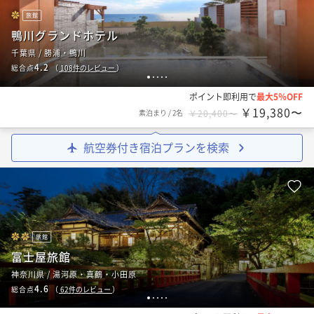
旅館
鴨川グランドホテル
千葉県 / 勝浦・鴨川
4.2
総合点
（
108
件のレビュー
）
1
2
3
4
5
ポイント即利用で
最大5％OFF
￥19,380〜
素泊まり
/
2名
￥20,400〜
航空券付き宿泊プランを検索
旅館
富士屋旅館
神奈川県 / 湯河原・真鶴・小田原
4.6
総合点
（
62
件のレビュー
）
1
2
3
4
5