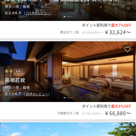
神奈川県 / 箱根
4.4
総合点
（
121
件のレビュー
）
1
2
3
4
5
ポイント即利用で
最大7％OFF
￥32,624〜
素泊まり
/
2名
￥35,080〜
旅館
箱根花紋
神奈川県 / 箱根
4.7
総合点
（
84
件のレビュー
）
1
2
3
4
5
ポイント即利用で
最大5％OFF
￥66,880〜
夕朝食付き
/
2名
￥70,400〜