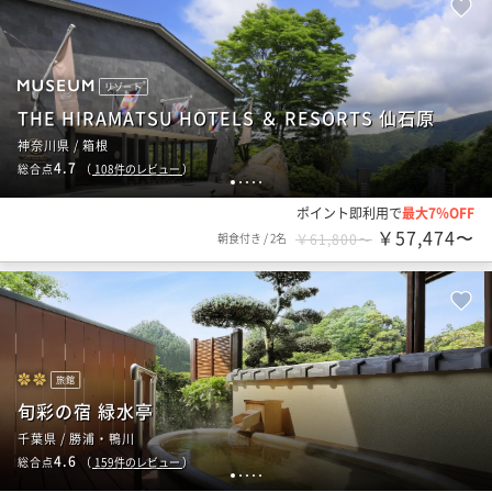
リゾート
THE HIRAMATSU HOTELS ＆ RESORTS 仙石原
神奈川県 / 箱根
4.7
総合点
（
108
件のレビュー
）
1
2
3
4
5
ポイント即利用で
最大7％OFF
￥57,474〜
朝食付き
/
2名
￥61,800〜
旅館
旬彩の宿 緑水亭
千葉県 / 勝浦・鴨川
4.6
総合点
（
159
件のレビュー
）
1
2
3
4
5