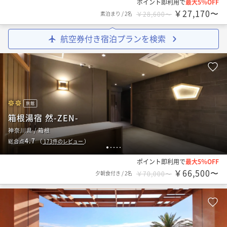
ポイント即利用で
最大5％OFF
￥27,170〜
素泊まり
/
2名
￥28,600〜
航空券付き宿泊プランを検索
旅館
箱根湯宿 然-ZEN-
神奈川県 / 箱根
4.7
総合点
（
173
件のレビュー
）
1
2
3
4
5
ポイント即利用で
最大5％OFF
￥66,500〜
夕朝食付き
/
2名
￥70,000〜