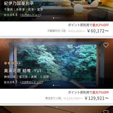
紀伊乃国屋別亭
千葉県 / 木更津・君津・富津
4.6
総合点
（
61
件のレビュー
）
1
2
3
4
5
ポイント即利用で
最大2％OFF
￥60,172〜
夕朝食付き
/
2名
￥61,400〜
旅館
奥湯河原 結唯 -YUI-
神奈川県 / 湯河原・真鶴・小田原
4.7
総合点
（
228
件のレビュー
）
1
2
3
4
5
ポイント即利用で
最大7％OFF
￥129,921〜
素泊まり
/
2名
￥139,700〜