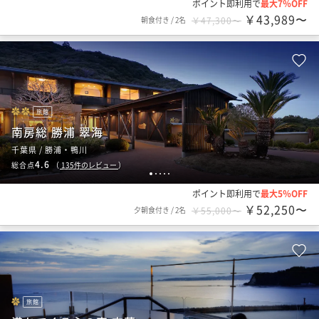
ポイント即利用で
最大7％OFF
￥43,989〜
朝食付き
/
2名
￥47,300〜
旅館
南房総 勝浦 翠海
千葉県 / 勝浦・鴨川
4.6
総合点
（
135
件のレビュー
）
1
2
3
4
5
ポイント即利用で
最大5％OFF
￥52,250〜
夕朝食付き
/
2名
￥55,000〜
旅館