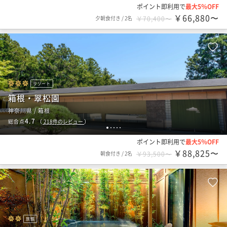
ポイント即利用で
最大5％OFF
￥66,880〜
夕朝食付き
/
2名
￥70,400〜
リゾート
箱根・翠松園
神奈川県 / 箱根
4.7
総合点
（
218
件のレビュー
）
1
2
3
4
5
ポイント即利用で
最大5％OFF
￥88,825〜
朝食付き
/
2名
￥93,500〜
旅館