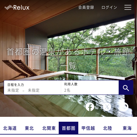
会員登録
ログイン
首都圏の温泉があるホテル・旅館
一覧
利用人数
日程を入力
2
名
未指定
−
未指定
北海道
東北
北関東
首都圏
甲信越
北陸
東海