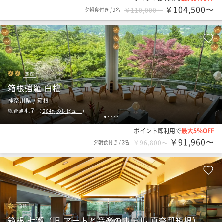
￥104,500〜
夕朝食付き
/
2名
￥110,000〜
旅館
箱根強羅 白檀
神奈川県 / 箱根
4.7
総合点
（
264
件のレビュー
）
1
2
3
4
5
ポイント即利用で
最大5％OFF
￥91,960〜
夕朝食付き
/
2名
￥96,800〜
旅館
箱根 七瀬（旧 アートと音楽のホテル 真奈邸箱根）