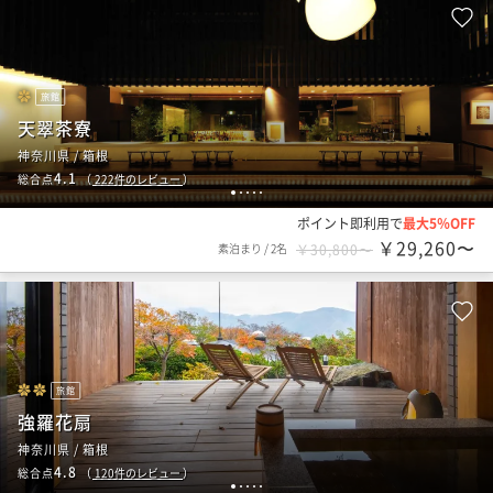
旅館
天翠茶寮
神奈川県 / 箱根
4.1
総合点
（
222
件のレビュー
）
1
2
3
4
5
ポイント即利用で
最大5％OFF
￥29,260〜
素泊まり
/
2名
￥30,800〜
旅館
強羅花扇
神奈川県 / 箱根
4.8
総合点
（
120
件のレビュー
）
1
2
3
4
5