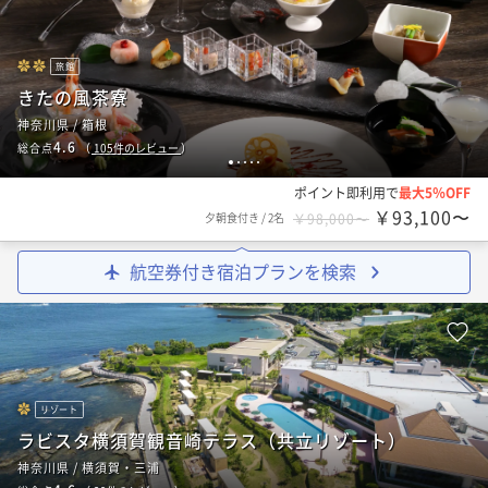
旅館
きたの風茶寮
神奈川県 / 箱根
4.6
総合点
（
105
件のレビュー
）
1
2
3
4
5
ポイント即利用で
最大5％OFF
￥93,100〜
夕朝食付き
/
2名
￥98,000〜
航空券付き宿泊プランを検索
リゾート
ラビスタ横須賀観音崎テラス（共立リゾート）
神奈川県 / 横須賀・三浦