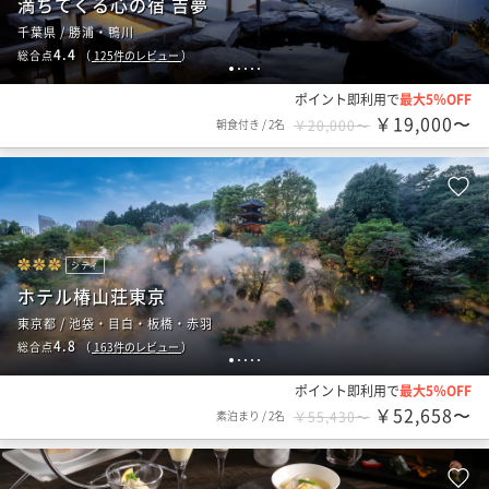
満ちてくる心の宿 吉夢
千葉県 / 勝浦・鴨川
4.4
総合点
（
125
件のレビュー
）
1
2
3
4
5
ポイント即利用で
最大5％OFF
￥19,000〜
朝食付き
/
2名
￥20,000〜
シティ
ホテル椿山荘東京
東京都 / 池袋・目白・板橋・赤羽
4.8
総合点
（
163
件のレビュー
）
1
2
3
4
5
ポイント即利用で
最大5％OFF
￥52,658〜
素泊まり
/
2名
￥55,430〜