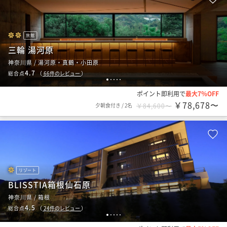
旅館
三輪 湯河原
神奈川県 / 湯河原・真鶴・小田原
4.7
総合点
（
66
件のレビュー
）
1
2
3
4
5
ポイント即利用で
最大7％OFF
￥78,678〜
夕朝食付き
/
2名
￥84,600〜
リゾート
BLISSTIA箱根仙石原
神奈川県 / 箱根
4.5
総合点
（
24
件のレビュー
）
1
2
3
4
5