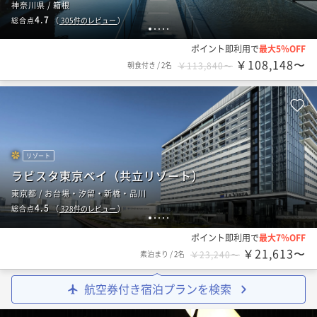
神奈川県 / 箱根
4.7
総合点
（
305
件のレビュー
）
1
2
3
4
5
ポイント即利用で
最大5％OFF
￥108,148〜
朝食付き
/
2名
￥113,840〜
リゾート
ラビスタ東京ベイ（共立リゾート）
東京都 / お台場・汐留・新橋・品川
4.5
総合点
（
328
件のレビュー
）
1
2
3
4
5
ポイント即利用で
最大7％OFF
￥21,613〜
素泊まり
/
2名
￥23,240〜
航空券付き宿泊プランを検索