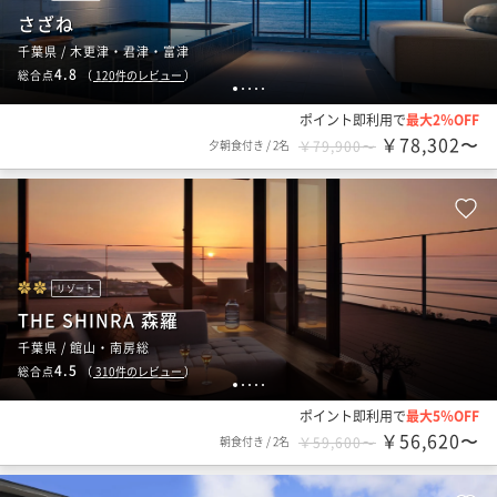
さざね
千葉県 / 木更津・君津・富津
4.8
総合点
（
120
件のレビュー
）
1
2
3
4
5
ポイント即利用で
最大2％OFF
￥78,302〜
夕朝食付き
/
2名
￥79,900〜
リゾート
THE SHINRA 森羅
千葉県 / 館山・南房総
4.5
総合点
（
310
件のレビュー
）
1
2
3
4
5
ポイント即利用で
最大5％OFF
￥56,620〜
朝食付き
/
2名
￥59,600〜