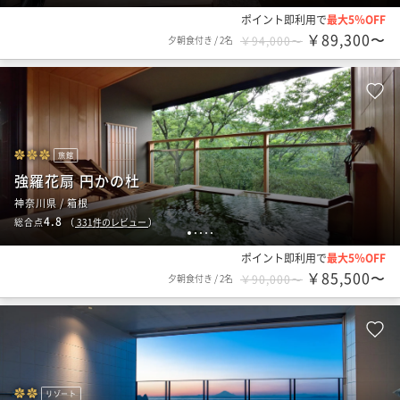
ポイント即利用で
最大5％OFF
￥89,300〜
夕朝食付き
/
2名
￥94,000〜
旅館
強羅花扇 円かの杜
神奈川県 / 箱根
4.8
総合点
（
331
件のレビュー
）
1
2
3
4
5
ポイント即利用で
最大5％OFF
￥85,500〜
夕朝食付き
/
2名
￥90,000〜
リゾート