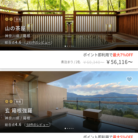
旅館
山の茶屋
神奈川県 / 箱根
4.6
総合点
（
190
件のレビュー
）
1
2
3
4
5
ポイント即利用で
最大7％OFF
￥56,116〜
素泊まり
/
2名
￥60,340〜
旅館
玄 箱根強羅
神奈川県 / 箱根
4.6
総合点
（
58
件のレビュー
）
1
2
3
4
5
ポイント即利用で
最大5％OFF