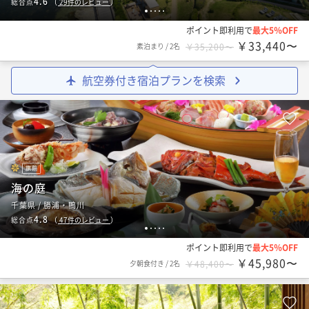
4.6
総合点
（
29
件のレビュー
）
1
2
3
4
5
ポイント即利用で
最大5％OFF
￥33,440〜
素泊まり
/
2名
￥35,200〜
航空券付き宿泊プランを検索
旅館
海の庭
千葉県 / 勝浦・鴨川
4.8
総合点
（
47
件のレビュー
）
1
2
3
4
5
ポイント即利用で
最大5％OFF
￥45,980〜
夕朝食付き
/
2名
￥48,400〜