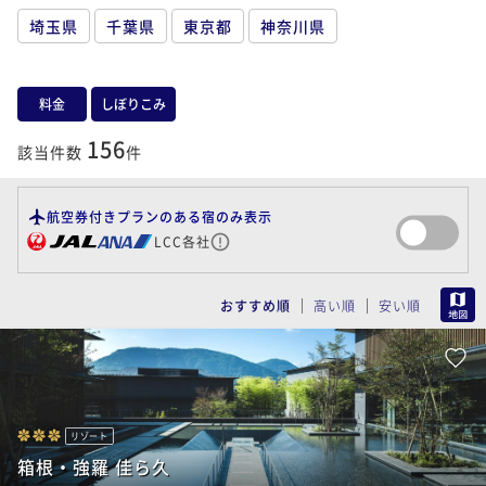
埼玉県
千葉県
東京都
神奈川県
料金
しぼりこみ
156
該当件数
件
航空券付きプランのある宿のみ表示
LCC各社
MAP
おすすめ順
高い順
安い順
リゾート
箱根・強羅 佳ら久