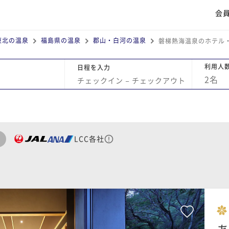
会
東北の温泉
福島県の温泉
郡山・白河の温泉
磐梯熱海温泉のホテル
利用人
日程を入力
2
名
チェックイン
−
チェックアウト
LCC各社