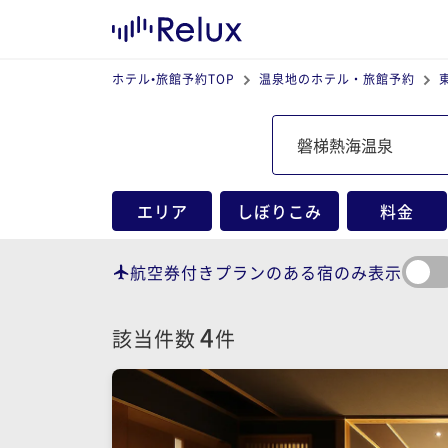
ホテル•旅館予約TOP
温泉地のホテル・旅館予約
エリア
しぼりこみ
料金
航空券付きプランのある宿のみ表示
4
該当件数
件