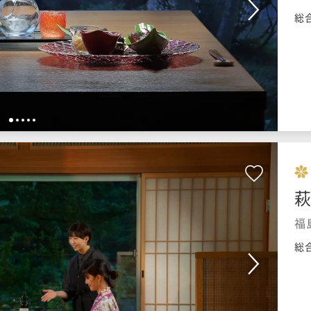
総
1
2
3
4
5
萩
福
総