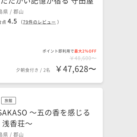
たたかい記憶が宿る 守田屋
島県 / 郡山
4.5
合点
（
79
件のレビュー
）
ポイント即利用で
最大2％OFF
￥48,600〜
￥47,628〜
夕朝食付き
/
2名
旅館
SAKASO ～五の香を感じる
 浅香荘～
島県 / 郡山