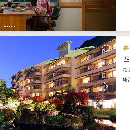
1
2
3
4
5
四
福
総