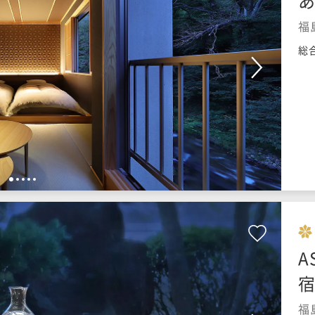
あ
福
総
1
2
3
4
5
A
宿
福