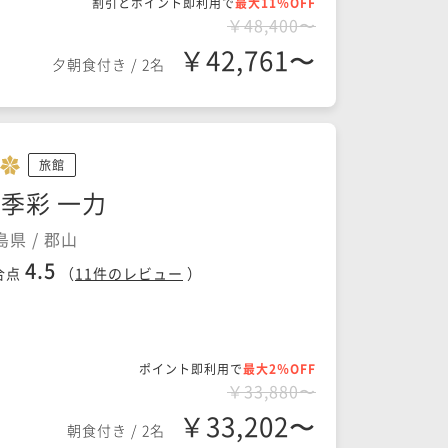
割引とポイント即利用で
最大11％OFF
￥48,400〜
￥42,761〜
夕朝食付き
/
2名
旅館
季彩 一力
島県 / 郡山
4.5
合点
（
11
件のレビュー
）
ポイント即利用で
最大2％OFF
￥33,880〜
￥33,202〜
朝食付き
/
2名