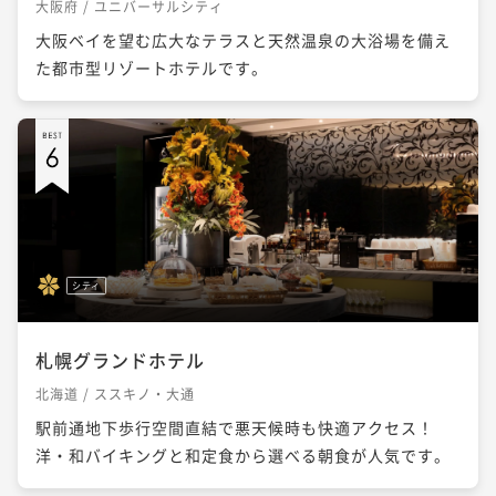
大阪府 / ユニバーサルシティ
大阪ベイを望む広大なテラスと天然温泉の大浴場を備え
た都市型リゾートホテルです。
シティ
札幌グランドホテル
北海道 / ススキノ・大通
駅前通地下歩行空間直結で悪天候時も快適アクセス！
洋・和バイキングと和定食から選べる朝食が人気です。