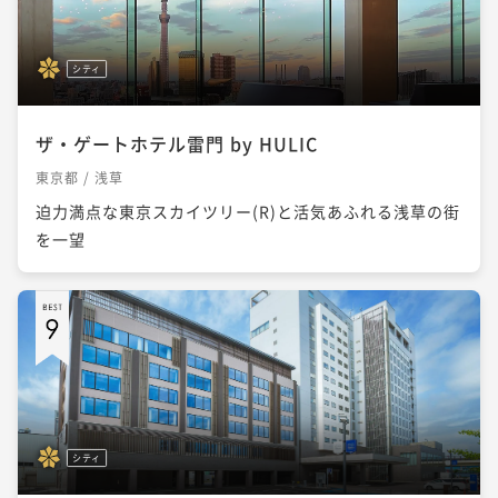
シティ
ザ・ゲートホテル雷門 by HULIC
東京都 / 浅草
迫力満点な東京スカイツリー(R)と活気あふれる浅草の街
を一望
シティ