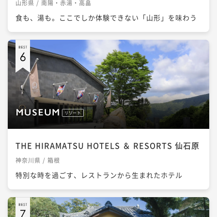
山形県 / 南陽・赤湯・高畠
食も、湯も。ここでしか体験できない「山形」を味わう
リゾート
THE HIRAMATSU HOTELS ＆ RESORTS 仙石原
神奈川県 / 箱根
特別な時を過ごす、レストランから生まれたホテル