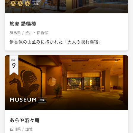
旅館
旅邸 諧暢楼
群馬県 / 渋川・伊香保
伊香保の山並みに抱かれた「大人の隠れ湯宿」
旅館
あらや滔々庵
石川県 / 加賀