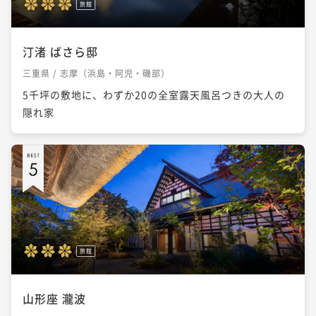
旅館
汀渚 ばさら邸
三重県 / 志摩（浜島・阿児・磯部）
5千坪の敷地に、わずか20の全室露天風呂つきの大人の
隠れ家
旅館
山形座 瀧波