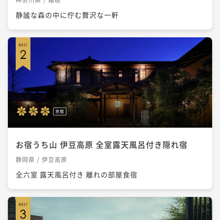
静謐な森の中に佇む贅沢な一軒
旅館
お宿うち山 伊豆高原 全室露天風呂付き隠れ宿
静岡県 / 伊豆高原
全六室 露天風呂付き 離れの部屋食宿