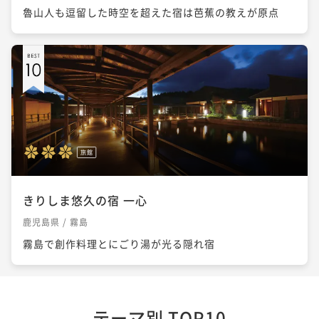
魯山人も逗留した時空を超えた宿は芭蕉の教えが原点
旅館
きりしま悠久の宿 一心
鹿児島県 / 霧島
霧島で創作料理とにごり湯が光る隠れ宿
テーマ別 TOP10