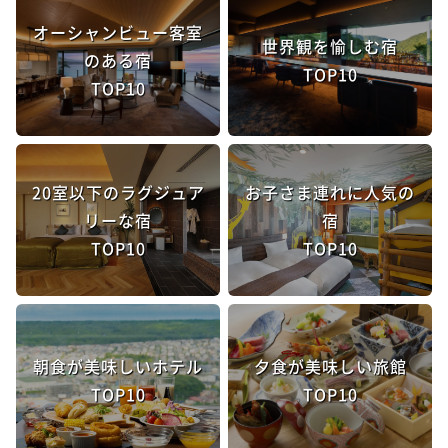
オーシャンビュー客室
世界観を愉しむ宿
のある宿
TOP10
TOP10
20室以下のラグジュア
お子さま連れに人気の
リーな宿
宿
TOP10
TOP10
朝食が美味しいホテル
夕食が美味しい旅館
TOP10
TOP10