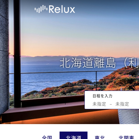
北海道離島（
日程を入力
未指定
−
未指定
全国
北海道
東北
北関東