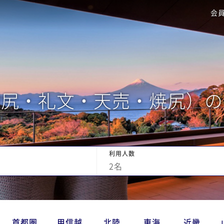
会
利尻・礼文・天売・焼尻）の
利用人数
2
名
首都圏
甲信越
北陸
東海
近畿