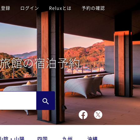
員登録
ログイン
Reluxとは
予約の確認
旅館の宿泊予約
山陰・山陽
四国
九州
沖縄