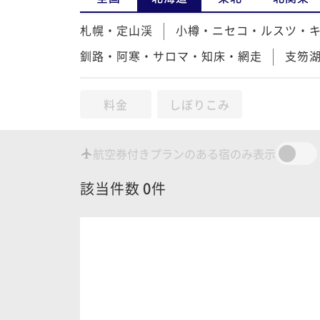
札幌・定山渓
小樽・ニセコ・ルスツ・
釧路・阿寒・サロマ・知床・網走
支笏
料金
しぼりこみ
航空券付きプランのある宿のみ表示
該当件数
0
件