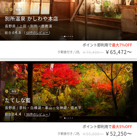
旅館
別所温泉 かしわや本店
長野県 / 上田・別所・鹿教湯
4.6
総合点
（
68
件のレビュー
）
1
2
3
4
5
ポイント即利用で
最大7％OFF
￥65,472〜
夕朝食付き
/
2名
￥70,400〜
旅館
たてしな藍
長野県 / 蓼科・白樺湖・車山・女神湖・姫木平
4.4
総合点
（
96
件のレビュー
）
1
2
3
4
5
ポイント即利用で
最大5％OFF
￥52,250〜
夕朝食付き
/
2名
￥55,000〜