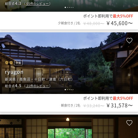
4.3
総合点
（
65
件のレビュー
）
1
2
3
4
5
ポイント即利用で
最大5％OFF
￥45,600〜
夕朝食付き
/
2名
￥48,000〜
旅館
ryugon
新潟県 / 南魚沼・十日町・津南（六日町）
4.5
総合点
（
21
件のレビュー
）
1
2
3
4
5
ポイント即利用で
最大5％OFF
￥31,578〜
朝食付き
/
2名
￥33,240〜