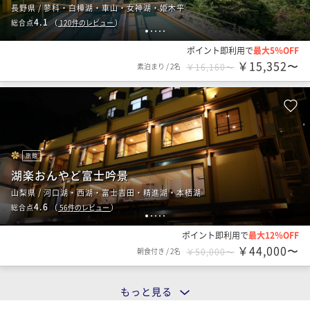
長野県 / 蓼科・白樺湖・車山・女神湖・姫木平
4.1
総合点
（
120
件のレビュー
）
1
2
3
4
5
ポイント即利用で
最大5％OFF
￥15,352〜
素泊まり
/
2名
￥16,160〜
旅館
湖楽おんやど富士吟景
山梨県 / 河口湖・西湖・富士吉田・精進湖・本栖湖
4.6
総合点
（
56
件のレビュー
）
1
2
3
4
5
ポイント即利用で
最大12％OFF
￥44,000〜
朝食付き
/
2名
￥50,000〜
もっと見る