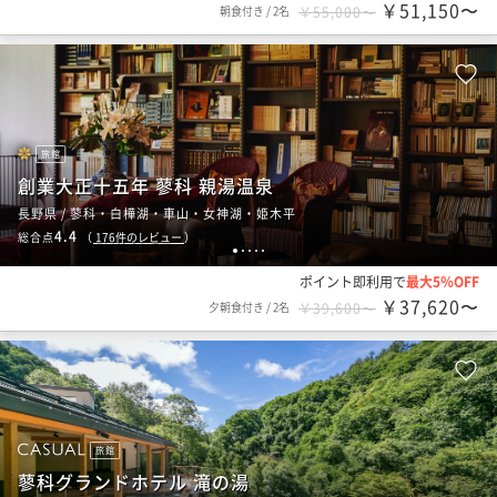
￥51,150〜
朝食付き
/
2名
￥55,000〜
旅館
創業大正十五年 蓼科 親湯温泉
長野県 / 蓼科・白樺湖・車山・女神湖・姫木平
4.4
総合点
（
176
件のレビュー
）
1
2
3
4
5
ポイント即利用で
最大5％OFF
￥37,620〜
夕朝食付き
/
2名
￥39,600〜
旅館
蓼科グランドホテル 滝の湯