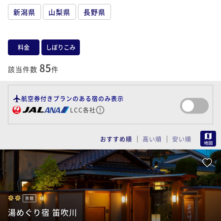
新潟県
山梨県
長野県
料金
しぼりこみ
85
該当件数
件
航空券付きプランのある宿のみ表示
LCC各社
MAP
おすすめ順
高い順
安い順
旅館
湯めぐり宿 笛吹川