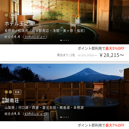
旅館
ホテル玉之湯
長野県 / 松本市（松本駅周辺・浅間・美ヶ原・塩尻）
4.4
総合点
（
35
件のレビュー
）
1
2
3
4
5
ポイント即利用で
最大5％OFF
￥28,215〜
素泊まり
/
2名
￥29,700〜
旅館
湖南荘
山梨県 / 河口湖・西湖・富士吉田・精進湖・本栖湖
4.6
総合点
（
43
件のレビュー
）
1
2
3
4
5
ポイント即利用で
最大7％OFF