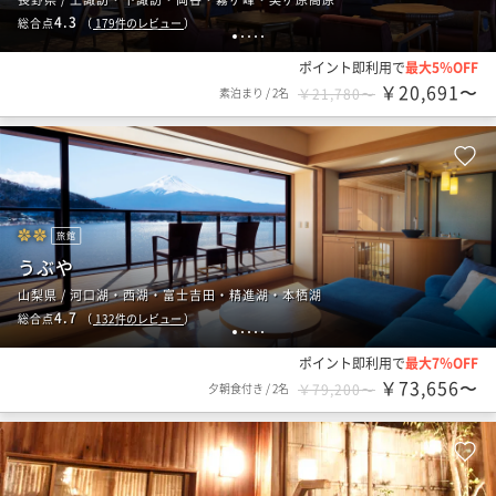
4.3
総合点
（
179
件のレビュー
）
1
2
3
4
5
ポイント即利用で
最大5％OFF
￥20,691〜
素泊まり
/
2名
￥21,780〜
旅館
うぶや
山梨県 / 河口湖・西湖・富士吉田・精進湖・本栖湖
4.7
総合点
（
132
件のレビュー
）
1
2
3
4
5
ポイント即利用で
最大7％OFF
￥73,656〜
夕朝食付き
/
2名
￥79,200〜