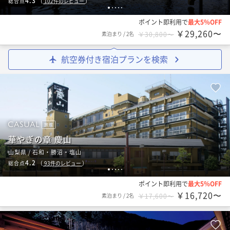
4.3
総合点
（
102
件のレビュー
）
1
2
3
4
5
ポイント即利用で
最大5％OFF
￥29,260〜
素泊まり
/
2名
￥30,800〜
航空券付き宿泊プランを検索
旅館
華やぎの章 慶山
山梨県 / 石和・勝沼・塩山
4.2
総合点
（
93
件のレビュー
）
1
2
3
4
5
ポイント即利用で
最大5％OFF
￥16,720〜
素泊まり
/
2名
￥17,600〜