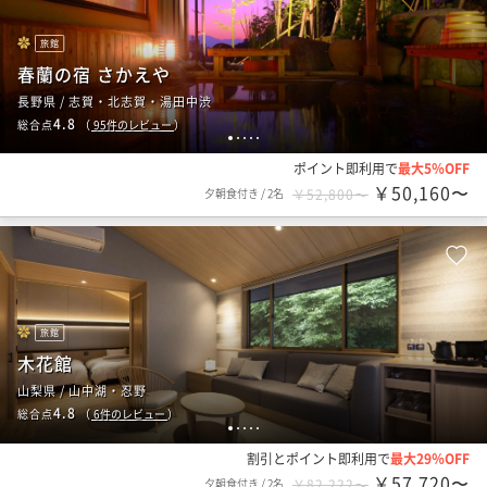
旅館
春蘭の宿 さかえや
長野県 / 志賀・北志賀・湯田中渋
4.8
総合点
（
95
件のレビュー
）
1
2
3
4
5
ポイント即利用で
最大5％OFF
￥50,160〜
夕朝食付き
/
2名
￥52,800〜
旅館
木花館
山梨県 / 山中湖・忍野
4.8
総合点
（
6
件のレビュー
）
1
2
3
4
5
割引とポイント即利用で
最大29％OFF
￥57,720〜
夕朝食付き
/
2名
￥82,222〜