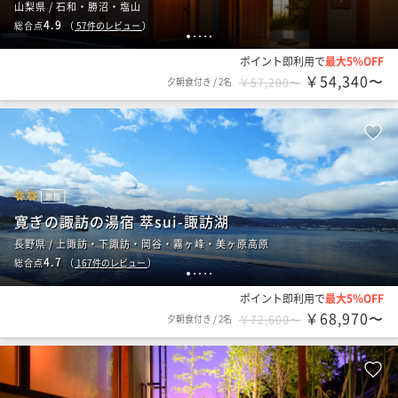
山梨県 / 石和・勝沼・塩山
4.9
総合点
（
57
件のレビュー
）
1
2
3
4
5
ポイント即利用で
最大5％OFF
￥54,340〜
夕朝食付き
/
2名
￥57,200〜
旅館
寛ぎの諏訪の湯宿 萃sui-諏訪湖
長野県 / 上諏訪・下諏訪・岡谷・霧ヶ峰・美ヶ原高原
4.7
総合点
（
167
件のレビュー
）
1
2
3
4
5
ポイント即利用で
最大5％OFF
￥68,970〜
夕朝食付き
/
2名
￥72,600〜