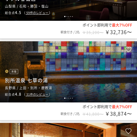
山梨県 / 石和・勝沼・塩山
4.5
総合点
（
59
件のレビュー
）
1
2
3
4
5
ポイント即利用で
最大7％OFF
￥32,736〜
朝食付き
/
2名
￥35,200〜
旅館
別所温泉 七草の湯
長野県 / 上田・別所・鹿教湯
4.8
総合点
（
31
件のレビュー
）
1
2
3
4
5
ポイント即利用で
最大7％OFF
￥38,874〜
朝食付き
/
2名
￥41,800〜