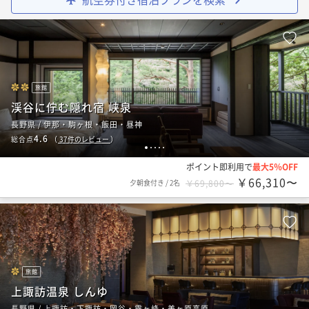
旅館
渓谷に佇む隠れ宿 峡泉
長野県 / 伊那・駒ヶ根・飯田・昼神
4.6
総合点
（
37
件のレビュー
）
1
2
3
4
5
ポイント即利用で
最大5％OFF
￥66,310〜
夕朝食付き
/
2名
￥69,800〜
旅館
上諏訪温泉 しんゆ
長野県 / 上諏訪・下諏訪・岡谷・霧ヶ峰・美ヶ原高原