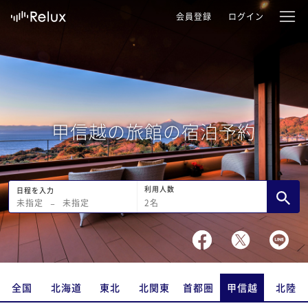
会員登録
ログイン
甲信越の旅館の宿泊予約
利用人数
日程を入力
2
名
未指定
−
未指定
全国
北海道
東北
北関東
首都圏
甲信越
北陸