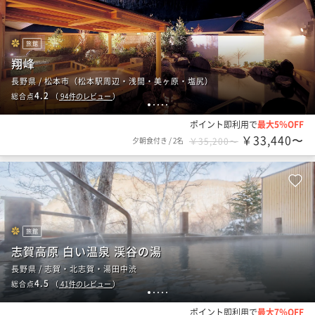
旅館
翔峰
長野県 / 松本市（松本駅周辺・浅間・美ヶ原・塩尻）
4.2
総合点
（
94
件のレビュー
）
1
2
3
4
5
ポイント即利用で
最大5％OFF
￥33,440〜
夕朝食付き
/
2名
￥35,200〜
旅館
志賀高原 白い温泉 渓谷の湯
長野県 / 志賀・北志賀・湯田中渋
4.5
総合点
（
41
件のレビュー
）
1
2
3
4
5
ポイント即利用で
最大7％OFF