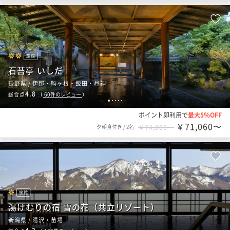
旅館
石苔亭 いしだ
長野県 / 伊那・駒ヶ根・飯田・昼神
4.8
総合点
（
60
件のレビュー
）
1
2
3
4
5
ポイント即利用で
最大5％OFF
￥71,060〜
夕朝食付き
/
2名
￥74,800〜
旅館
湯けむりの宿 雪の花（共立リゾート）
新潟県 / 湯沢・苗場