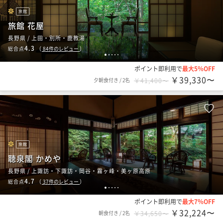
旅館
旅館 花屋
長野県 / 上田・別所・鹿教湯
4.3
総合点
（
84
件のレビュー
）
1
2
3
4
5
ポイント即利用で
最大5％OFF
￥39,330〜
夕朝食付き
/
2名
￥41,400〜
旅館
聴泉閣 かめや
長野県 / 上諏訪・下諏訪・岡谷・霧ヶ峰・美ヶ原高原
4.7
総合点
（
37
件のレビュー
）
1
2
3
4
5
ポイント即利用で
最大7％OFF
￥32,224〜
朝食付き
/
2名
￥34,650〜