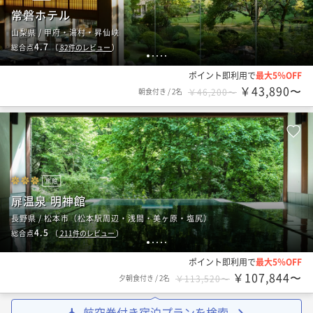
常磐ホテル
山梨県 / 甲府・湯村・昇仙峡
4.7
総合点
（
82
件のレビュー
）
1
2
3
4
5
ポイント即利用で
最大5％OFF
￥43,890〜
朝食付き
/
2名
￥46,200〜
旅館
扉温泉 明神館
長野県 / 松本市（松本駅周辺・浅間・美ヶ原・塩尻）
4.5
総合点
（
211
件のレビュー
）
1
2
3
4
5
ポイント即利用で
最大5％OFF
￥107,844〜
夕朝食付き
/
2名
￥113,520〜
航空券付き宿泊プランを検索