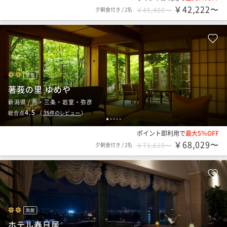
￥42,222〜
夕朝食付き
/
2名
￥45,400〜
旅館
著莪の里 ゆめや
新潟県 / 燕・三条・岩室・弥彦
4.5
総合点
（
35
件のレビュー
）
1
2
3
4
5
ポイント即利用で
最大5％OFF
￥68,029〜
夕朝食付き
/
2名
￥71,610〜
旅館
ホテル春日居