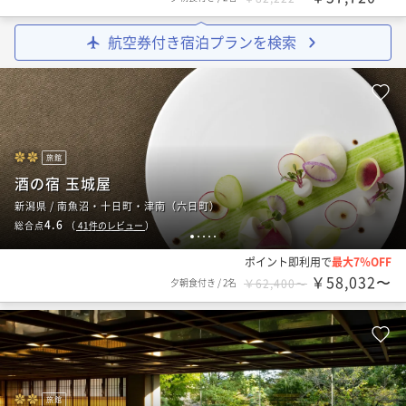
航空券付き宿泊プランを検索
旅館
酒の宿 玉城屋
新潟県 / 南魚沼・十日町・津南（六日町）
4.6
総合点
（
41
件のレビュー
）
1
2
3
4
5
ポイント即利用で
最大7％OFF
￥58,032〜
夕朝食付き
/
2名
￥62,400〜
旅館