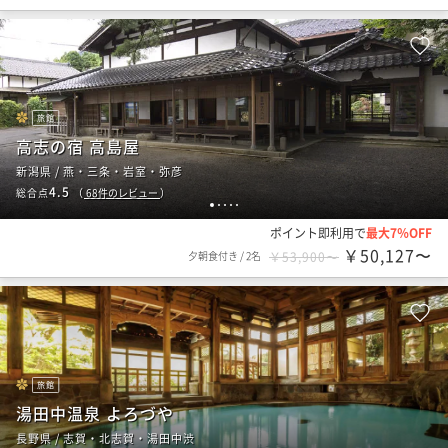
旅館
高志の宿 高島屋
新潟県 / 燕・三条・岩室・弥彦
4.5
総合点
（
68
件のレビュー
）
1
2
3
4
5
ポイント即利用で
最大7％OFF
￥50,127〜
夕朝食付き
/
2名
￥53,900〜
旅館
湯田中温泉 よろづや
長野県 / 志賀・北志賀・湯田中渋