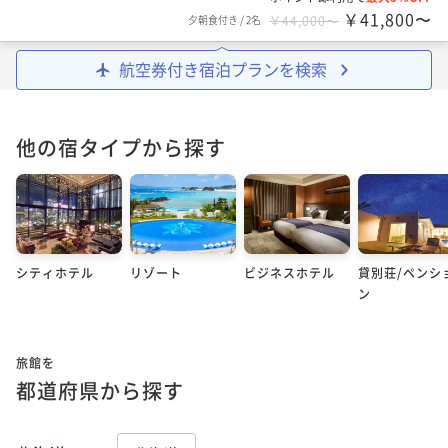
￥41,800〜
夕朝食付き
/
2名
￥44,000〜
航空券付き宿泊プランを検索
他の宿タイプから探す
シティホテル
リゾート
ビジネスホテル
貸別荘/ペンシ
ン
旅館を
都道府県から探す