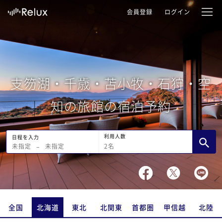
会員登録
ログイン
支笏湖・千歳・苫小牧・石狩・空
知の旅館の宿泊予約
利用人数
日程を入力
2
名
未指定
−
未指定
全国
北海道
東北
北関東
首都圏
甲信越
北陸