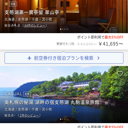
旅館
支笏湖第一寶亭留 翠山亭
北海道 / 支笏湖・千歳・苫小牧
4.3
総合点
（
64
件のレビュー
）
1
2
3
4
5
ポイント即利用で
最大5％OFF
￥41,695〜
朝食付き
/
2名
￥43,890〜
航空券付き宿泊プランを検索
旅館
奥札幌の秘湯 湖畔の宿支笏湖 丸駒温泉旅館
北海道 / 支笏湖・千歳・苫小牧
-
総合点
（
2
件のレビュー
）
1
2
3
4
5
ポイント即利用で
最大5％OFF