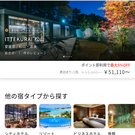
貸別荘/ペンションなど
ITTEKURAi 松山
愛媛県 / 松山・道後
-
総合点
（
- 件のレビュー
）
1
2
3
4
5
ポイント即利用で
最大5％OFF
￥51,110〜
素泊まり
/
2名
￥53,800〜
他の宿タイプから探す
シティホテル
リゾート
ビジネスホテル
旅館