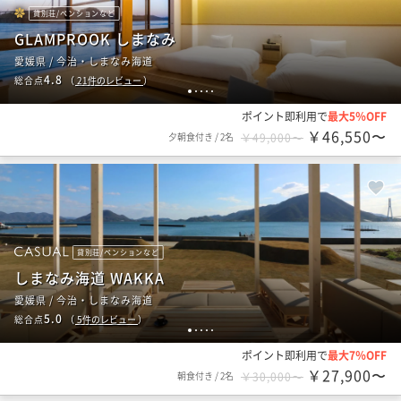
貸別荘/ペンションなど
GLAMPROOK しまなみ
愛媛県 / 今治・しまなみ海道
4.8
総合点
（
21
件のレビュー
）
1
2
3
4
5
ポイント即利用で
最大5％OFF
￥46,550〜
夕朝食付き
/
2名
￥49,000〜
貸別荘/ペンションなど
しまなみ海道 WAKKA
愛媛県 / 今治・しまなみ海道
5.0
総合点
（
5
件のレビュー
）
1
2
3
4
5
ポイント即利用で
最大7％OFF
￥27,900〜
朝食付き
/
2名
￥30,000〜