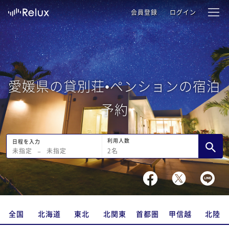
会員登録
ログイン
愛媛県の貸別荘•ペンションの宿泊
予約
利用人数
日程を入力
2
名
未指定
−
未指定
全国
北海道
東北
北関東
首都圏
甲信越
北陸