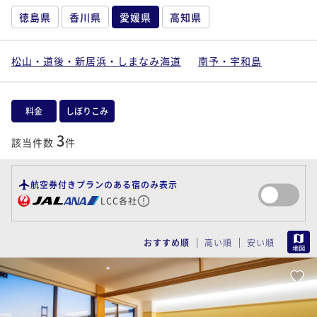
徳島県
香川県
愛媛県
高知県
松山・道後・新居浜・しまなみ海道
南予・宇和島
料金
しぼりこみ
3
該当件数
件
航空券付きプランのある宿のみ表示
LCC各社
MAP
おすすめ順
高い順
安い順