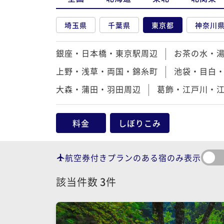
埼玉県
千葉県
東京都
神奈川
銀座・日本橋・東京駅周辺
お茶の水・
上野・浅草・両国・錦糸町
池袋・目白
大森・蒲田・羽田周辺
葛飾・江戸川・
料金
しぼりこみ
航空券付きプランのある宿のみ表示
該当件数
3
件