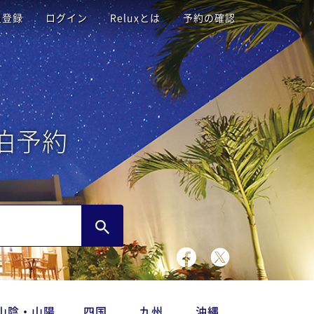
員登録
ログイン
Reluxとは
予約の確認
泊予約
山陰・山陽
四国
九州
沖縄