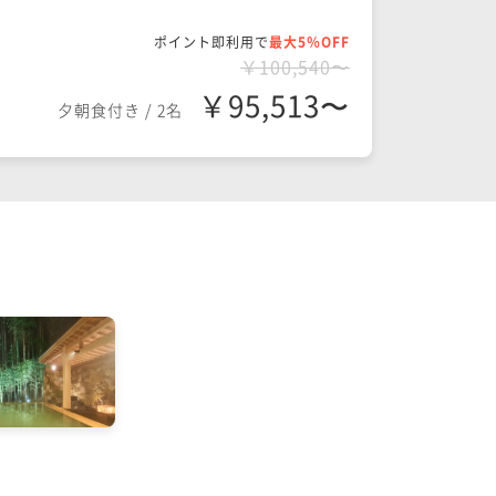
ポイント即利用で
最大5％OFF
￥100,540〜
￥95,513〜
夕朝食付き
/
2名