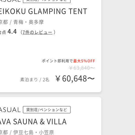
EIKOKU GLAMPING TENT
京都 / 青梅・奥多摩
4.4
合点
（
7
件のレビュー
）
ポイント即利用で
最大5％OFF
￥63,840〜
￥60,648〜
素泊まり
/
2名
貸別荘/ペンションなど
AVA SAUNA & VILLA
京都 / 伊豆七島・小笠原