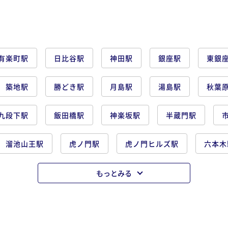
有楽町駅
日比谷駅
神田駅
銀座駅
東銀
築地駅
勝どき駅
月島駅
湯島駅
秋葉
九段下駅
飯田橋駅
神楽坂駅
半蔵門駅
溜池山王駅
虎ノ門駅
虎ノ門ヒルズ駅
六本木
門駅
浜松町駅
大井町駅
田町駅
品川駅
もっとみる
示場駅
押上駅
錦糸町駅
両国駅
浅草駅