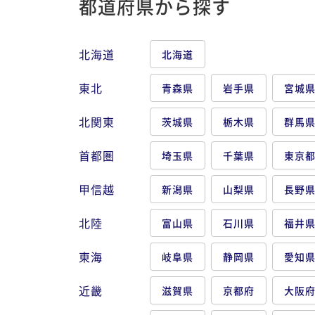
都道府県から探す
御徒町駅
鶯谷駅
南千住駅
新大久保駅
新宿駅
西新宿駅
北海道
北海道
恵比寿駅
中目黒駅
目黒駅
東北
青森県
岩手県
宮城
門前仲町駅
木場駅
東陽町駅
北関東
茨城県
栃木県
群馬
首都圏
埼玉県
千葉県
東京
甲信越
新潟県
山梨県
長野
北陸
富山県
石川県
福井
東海
岐阜県
静岡県
愛知
近畿
滋賀県
京都府
大阪