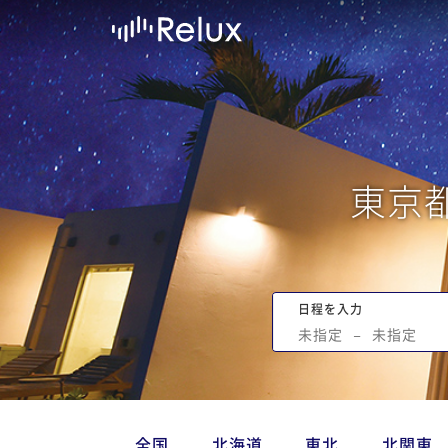
東京
日程を入力
未指定
−
未指定
全国
北海道
東北
北関東