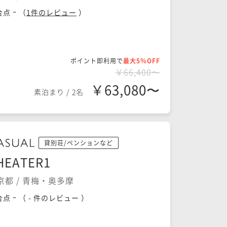
-
合点
（
1
件のレビュー
）
ポイント即利用で
最大5％OFF
￥66,400〜
￥63,080〜
素泊まり
/
2名
貸別荘/ペンションなど
HEATER1
京都 / 青梅・奥多摩
-
合点
（
- 件のレビュー
）