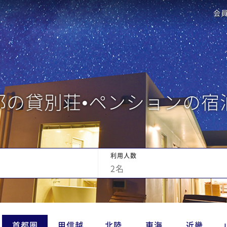
会
都の貸別荘•ペンションの宿
利用人数
2
名
首都圏
甲信越
北陸
東海
近畿