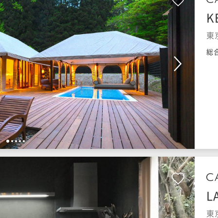
K
東
総
1
2
3
4
5
L
東