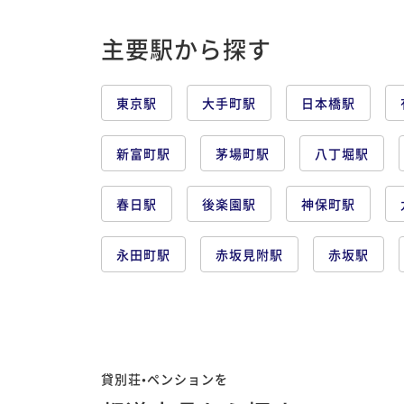
主要駅から探す
東京駅
大手町駅
日本橋駅
新富町駅
茅場町駅
八丁堀駅
春日駅
後楽園駅
神保町駅
永田町駅
赤坂見附駅
赤坂駅
表参道駅
新橋駅
汐留駅
大
品川シーサイド駅
豊洲駅
国際展
貸別荘•ペンションを