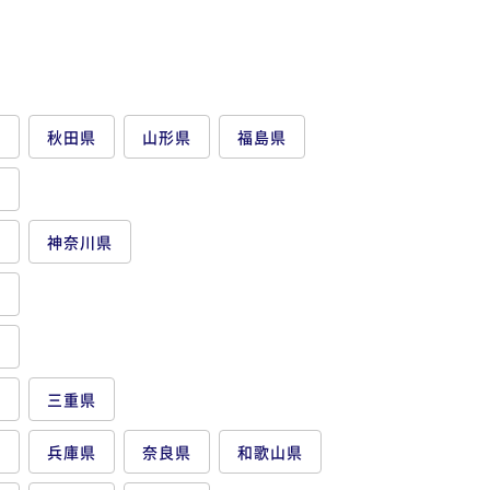
赤羽駅
大塚駅
巣鴨駅
池袋駅
目白駅
代々木駅
千駄ヶ谷駅
吉祥寺駅
三鷹駅
五反田駅
大森駅
蒲田駅
京急蒲田駅
西
県
秋田県
山形県
福島県
南砂町駅
西葛西駅
葛西駅
亀戸駅
大
県
都
神奈川県
県
県
県
三重県
府
兵庫県
奈良県
和歌山県