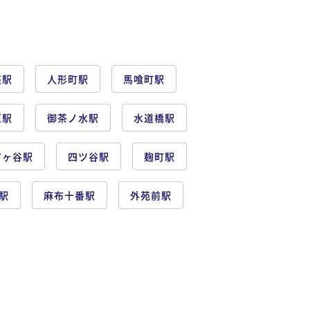
座駅
人形町駅
馬喰町駅
原駅
御茶ノ水駅
水道橋駅
市ヶ谷駅
四ツ谷駅
麹町駅
駅
麻布十番駅
外苑前駅
大崎駅
天王洲アイル駅
蔵前駅
浅草橋駅
上野駅