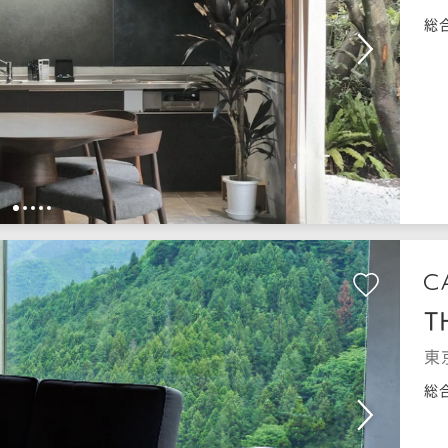
総
1
2
3
4
5
T
東
総