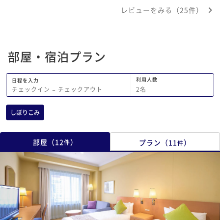
が取れず、使用感が気になりました。
かってもらう時も快く
レビューをみる（25件）
その他は、お部屋も広くてくつろげまし
がとうございます。ま
たし、立地も良いので、また利用したい
と思います。
部屋・宿泊プラン
利用人数
日程を入力
2
名
チェックイン
−
チェックアウト
しぼりこみ
部屋
（
12
）
プラン
（
11
）
件
件