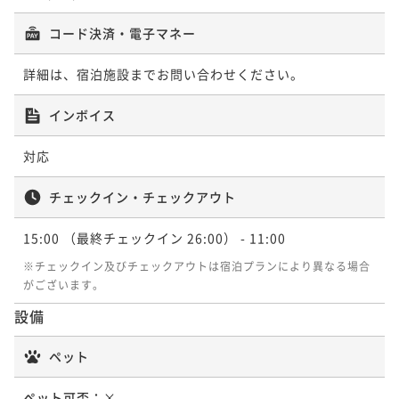
¥ 73,587 ~
2名
朝食付き
現地決済可
事前決済可
IN 15:00 - 26:00 OUT11:00
コード決済・電子マネー
ポイント即利用で
最大5％OFF
¥24,220~
【連泊プラン】4連泊以上で15％OFF！朝食付き
詳細は、宿泊施設までお問い合わせください。
¥ 23,009 ~
2名
朝食付き
現地決済可
事前決済可
IN 15:00 - 27:00 OUT11:00
インボイス
ポイント即利用で
最大5％OFF
¥99,860~
【フレキシブルレート】大阪なんばStay♪朝食付き
対応
¥ 94,867 ~
2名
朝食付き
現地決済可
事前決済可
IN 15:00 - 26:00 OUT11:00
チェックイン・チェックアウト
ポイント即利用で
最大5％OFF
¥28,000~
【連泊プラン】7連泊以上で25％OFF！素泊まり
15:00
（最終チェックイン 26:00）
- 11:00
¥ 26,600 ~
2名
素泊まり
現地決済可
事前決済可
IN 15:00 - 24:00 OUT11:00
※チェックイン及びチェックアウトは宿泊プランにより異なる場合
ポイント即利用で
最大5％OFF
がございます。
¥133,020~
プレミアム神戸牛ステーキDinner 「和ノ宮」でのご
設備
¥ 126,369 ~
2名
夕食＆ホテル朝食の2食付きプラン♪
ペット
二食付き
現地決済可
事前決済可
IN 15:00 - 26:00 OUT11:00
ポイント即利用で
最大5％OFF
【連泊プラン】7連泊以上で25％OFF！朝食付き
ペット可否：
×