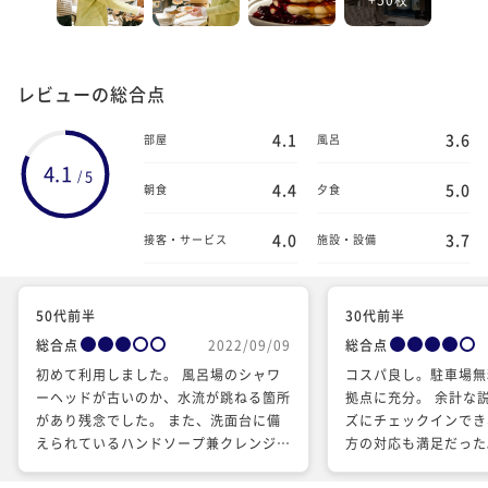
レビューの総合点
4.1
3.6
部屋
風呂
4.1
5
/
4.4
5.0
朝食
夕食
4.0
3.7
接客・サービス
施設・設備
50代前半
30代前半
総合点
2022/09/09
総合点
初めて利用しました。 風呂場のシャワ
コスパ良し。駐車場無
ーヘッドが古いのか、水流が跳ねる箇所
拠点に充分。 余計な
があり残念でした。 また、洗面台に備
ズにチェックインでき
えられているハンドソープ兼クレンジン
方の対応も満足だった
グですが、手をすすいでもなかなか滑り
で荷物を置くのが面倒