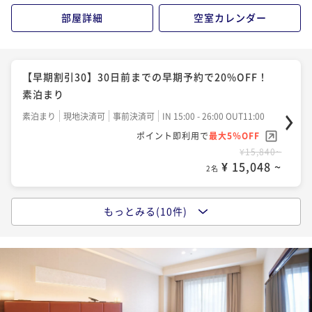
2名
¥21,120~
部屋詳細
空室カレンダー
¥ 20,064 ~
2名
プレミアム神戸牛ステーキDinner 「和ノ宮」でのご
夕食＆ホテル朝食の2食付きプラン♪
【早割60】60日前までの早期予約で25%OFF！ 素泊
【早期割引30】30日前までの早期予約で20%OFF！
まり
二食付き
現地決済可
事前決済可
IN 15:00 - 26:00 OUT11:00
素泊まり
ポイント即利用で
最大5％OFF
素泊まり
現地決済可
事前決済可
IN 15:00 - 26:00 OUT11:00
素泊まり
現地決済可
事前決済可
IN 15:00 - 26:00 OUT11:00
¥65,160~
ポイント即利用で
最大5％OFF
ポイント即利用で
最大5％OFF
¥ 61,902 ~
2名
¥22,960~
¥15,840~
¥ 21,812 ~
2名
¥ 15,048 ~
2名
【連泊プラン】4連泊以上で15％OFF！素泊まり
もっとみる(10件)
【フレキシブルレート】大阪なんばStay♪朝食付き
素泊まり
現地決済可
事前決済可
IN 15:00 - 24:00 OUT11:00
【フレキシブルレート】大阪なんばStay■ 素泊ま
ポイント即利用で
最大5％OFF
り 全室23平米以上の広さ☆
朝食付き
現地決済可
事前決済可
IN 15:00 - 26:00 OUT11:00
¥69,820~
ポイント即利用で
最大5％OFF
素泊まり
現地決済可
IN 15:00 - 26:00 OUT11:00
¥ 66,329 ~
2名
¥26,400~
ポイント即利用で
最大2％OFF
¥ 25,080 ~
2名
¥19,800~
¥ 19,404 ~
2名