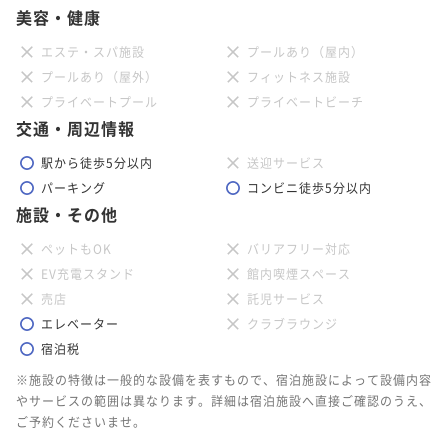
美容・健康
エステ・スパ施設
プールあり（屋内）
プールあり（屋外）
フィットネス施設
プライベートプール
プライベートビーチ
交通・周辺情報
駅から徒歩5分以内
送迎サービス
パーキング
コンビニ徒歩5分以内
施設・その他
ペットもOK
バリアフリー対応
EV充電スタンド
館内喫煙スペース
売店
託児サービス
エレベーター
クラブラウンジ
宿泊税
※施設の特徴は一般的な設備を表すもので、宿泊施設によって設備内容
やサービスの範囲は異なります。詳細は宿泊施設へ直接ご確認のうえ、
ご予約くださいませ。