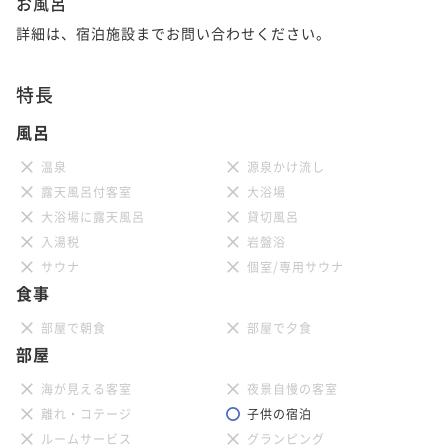
お風呂
詳細は、宿泊施設までお問い合わせください。
特長
風呂
温泉
源泉かけ流し
露天風呂付客室
大浴場
大浴場に露天風呂
貸切風呂
入湯税
岩盤浴
サウナ
個室/専用サウナ
食事
部屋で朝食
部屋で夕食
部屋
海が見える客室
夜景自慢の客室
離れ・コテージ
子供の宿泊
ルームサービス
グランピング