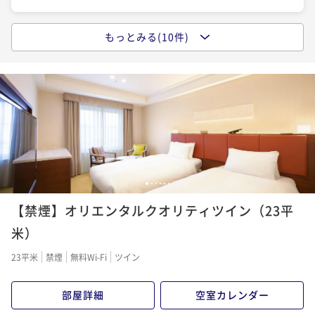
¥ 149,017 ~
2名
【フレキシブルレート】大阪なんばStay♪朝食付き
素泊まり
現地決済可
事前決済可
IN 15:00 - 24:00 OUT11:00
ポイント即利用で
最大5％OFF
もっとみる(10件)
朝食付き
現地決済可
事前決済可
IN 15:00 - 26:00 OUT11:00
【早割60】60日前までの早期予約で25%OFF！ 素泊
¥69,820~
ポイント即利用で
最大5％OFF
まり
¥ 66,329 ~
2名
¥26,400~
素泊まり
現地決済可
事前決済可
IN 15:00 - 26:00 OUT11:00
¥ 25,080 ~
2名
ポイント即利用で
最大5％OFF
【連泊プラン】4連泊以上で15％OFF！朝食付き
¥19,280~
¥ 18,316 ~
2名
【早期割引60】60日前までの早期予約で25%OFF！
朝食付き
現地決済可
事前決済可
IN 15:00 - 27:00 OUT11:00
朝食付き
ポイント即利用で
最大5％OFF
¥92,220~
朝食付き
現地決済可
事前決済可
IN 15:00 - 26:00 OUT11:00
【フレキシブルレート】大阪なんばStay■ 素泊ま
1
2
3
4
5
6
¥ 87,609 ~
2名
ポイント即利用で
最大5％OFF
り 全室23平米以上の広さ☆
【禁煙】オリエンタルクオリティツイン（23平
¥27,900~
素泊まり
現地決済可
IN 15:00 - 26:00 OUT11:00
¥ 26,505 ~
米）
2名
【連泊プラン】7連泊以上で25％OFF！素泊まり
ポイント即利用で
最大2％OFF
23平米
禁煙
無料Wi-Fi
ツイン
¥21,400~
素泊まり
現地決済可
事前決済可
IN 15:00 - 24:00 OUT11:00
¥ 20,972 ~
2名
プレミアム神戸牛ステーキDinner 「和ノ宮」でのご
ポイント即利用で
最大5％OFF
部屋詳細
空室カレンダー
夕食＆ホテル朝食の2食付きプラン♪
¥199,680~
¥ 189,696 ~