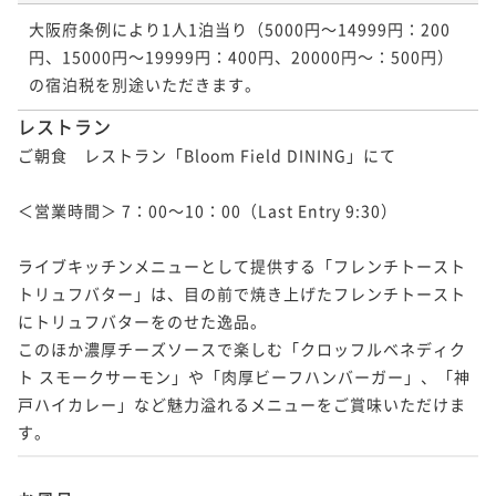
【連泊プラン】7連泊以上で25％OFF！素泊まり
大阪府条例により1人1泊当り（5000円～14999円：200
素泊まり
現地決済可
事前決済可
IN 15:00 - 24:00 OUT11:00
円、15000円～19999円：400円、20000円～：500円）
ポイント即利用で
最大5％OFF
の宿泊税を別途いただきます。
¥132,320~
¥ 125,704 ~
レストラン
2名
ご朝食　レストラン「Bloom Field DINING」にて

【連泊プラン】7連泊以上で25％OFF！朝食付き
＜営業時間＞ 7：00～10：00（Last Entry 9:30）

朝食付き
現地決済可
事前決済可
IN 15:00 - 27:00 OUT11:00
ライブキッチンメニューとして提供する「フレンチトースト 
ポイント即利用で
最大5％OFF
トリュフバター」は、目の前で焼き上げたフレンチトースト
¥166,900~
¥ 158,555 ~
にトリュフバターをのせた逸品。

2名
このほか濃厚チーズソースで楽しむ「クロッフルベネディク
ト スモークサーモン」や「肉厚ビーフハンバーガー」、「神
戸ハイカレー」など魅力溢れるメニューをご賞味いただけま
す。