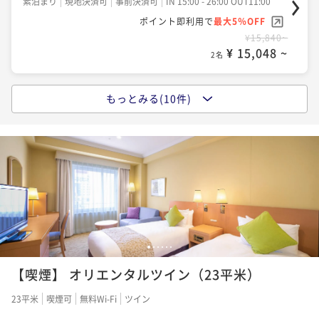
素泊まり
現地決済可
事前決済可
IN 15:00 - 26:00 OUT11:00
ポイント即利用で
最大5％OFF
ポイント即利用で
最大5％OFF
¥21,120~
¥15,840~
¥ 20,064 ~
2名
¥ 15,048 ~
2名
もっとみる(10件)
【早期割引60】60日前までの早期予約で25%OFF！
【フレキシブルレート】大阪なんばStay■ 素泊ま
朝食付き
り 全室23平米以上の広さ☆
朝食付き
現地決済可
事前決済可
IN 15:00 - 26:00 OUT11:00
素泊まり
現地決済可
IN 15:00 - 26:00 OUT11:00
ポイント即利用で
最大5％OFF
ポイント即利用で
最大2％OFF
¥22,720~
¥19,800~
¥ 21,584 ~
2名
¥ 19,404 ~
2名
【フレキシブルレート】大阪なんばStay♪朝食付き
【早期割引30】30日前までの早期予約で20%OFF！
1
2
3
4
5
6
朝食付き
朝食付き
現地決済可
事前決済可
IN 15:00 - 26:00 OUT11:00
【喫煙】 オリエンタルツイン（23平米）
ポイント即利用で
最大5％OFF
朝食付き
現地決済可
事前決済可
IN 15:00 - 26:00 OUT11:00
23平米
喫煙可
無料Wi-Fi
ツイン
¥26,400~
ポイント即利用で
最大5％OFF
¥ 25,080 ~