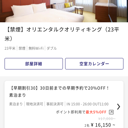
【連泊プラン】4連泊以上で15％OFF！朝食付き
【早期割引60】60日前までの早期予約で25%OFF！
朝食付き
現地決済可
事前決済可
IN 15:00 - 27:00 OUT11:00
朝食付き
ポイント即利用で
最大5％OFF
【早期割引30】30日前までの早期予約で20%OFF！
1
2
3
4
5
6
¥92,220~
朝食付き
朝食付き
現地決済可
事前決済可
IN 15:00 - 26:00 OUT11:00
【禁煙】オリエンタルクオリティキング（23平
¥ 87,609 ~
2名
ポイント即利用で
最大5％OFF
朝食付き
現地決済可
事前決済可
IN 15:00 - 26:00 OUT11:00
米）
¥27,900~
ポイント即利用で
最大5％OFF
¥ 26,505 ~
2名
23平米
禁煙
無料Wi-Fi
ダブル
¥21,120~
【連泊プラン】7連泊以上で25％OFF！素泊まり
¥ 20,064 ~
2名
素泊まり
現地決済可
事前決済可
IN 15:00 - 24:00 OUT11:00
部屋詳細
空室カレンダー
プレミアム神戸牛ステーキDinner 「和ノ宮」でのご
ポイント即利用で
最大5％OFF
夕食＆ホテル朝食の2食付きプラン♪
¥122,280~
【早割60】60日前までの早期予約で25%OFF！ 素泊
¥ 116,166 ~
2名
まり
二食付き
現地決済可
事前決済可
IN 15:00 - 26:00 OUT11:00
【早期割引30】30日前までの早期予約で20%OFF！
ポイント即利用で
最大5％OFF
素泊まり
現地決済可
事前決済可
IN 15:00 - 26:00 OUT11:00
素泊まり
¥65,160~
ポイント即利用で
最大5％OFF
【連泊プラン】7連泊以上で25％OFF！朝食付き
¥ 61,902 ~
素泊まり
現地決済可
事前決済可
IN 15:00 - 26:00 OUT11:00
2名
¥22,960~
朝食付き
現地決済可
事前決済可
IN 15:00 - 27:00 OUT11:00
ポイント即利用で
最大5％OFF
¥ 21,812 ~
2名
¥17,000~
ポイント即利用で
最大5％OFF
¥ 16,150 ~
【連泊プラン】4連泊以上で15％OFF！素泊まり
¥156,860~
2名