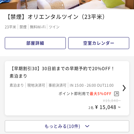
1
2
3
4
5
6
【禁煙】オリエンタルツイン（23平米）
23平米
禁煙
無料Wi-Fi
ツイン
部屋詳細
空室カレンダー
【早期割引30】30日前までの早期予約で20%OFF！
素泊まり
素泊まり
現地決済可
事前決済可
IN 15:00 - 26:00 OUT11:00
ポイント即利用で
最大5％OFF
¥15,840~
¥ 15,048 ~
2名
もっとみる(10件)
【早割60】60日前までの早期予約で25%OFF！ 素泊