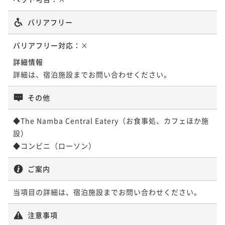
¥66,600~
朝食付き
現地決済可
事前決済可
IN 15:00 - 27:00 OUT11:00
¥ 63,270 ~
2名
バリアフリー
ポイント即利用で
最大5％OFF
¥167,600~
¥ 159,220 ~
バリアフリー対応：
×
2名
【連泊プラン】4連泊以上で15％OFF！素泊まり
詳細情報
素泊まり
現地決済可
事前決済可
IN 15:00 - 24:00 OUT11:00
詳細は、宿泊施設までお問い合わせください。
ポイント即利用で
最大5％OFF
¥75,600~
その他
¥ 71,820 ~
2名
◆The Namba Central Eatery（お食事処、カフェほか施
設）

【連泊プラン】4連泊以上で15％OFF！朝食付き
朝食付き
現地決済可
事前決済可
IN 15:00 - 27:00 OUT11:00
ご案内
ポイント即利用で
最大5％OFF
¥98,000~
¥ 93,100 ~
当項目の詳細は、宿泊施設までお問い合わせください。
2名
注意事項