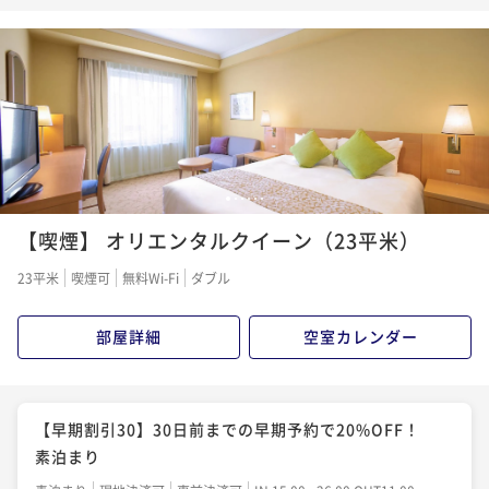
まり
素泊まり
現地決済可
事前決済可
IN 15:00 - 26:00 OUT11:00
ポイント即利用で
最大5％OFF
¥17,780~
¥ 16,891 ~
2名
【フレキシブルレート】大阪なんばStay■ 素泊ま
1
2
3
4
5
6
り 全室23平米以上の広さ☆
【喫煙】 オリエンタルクイーン（23平米）
素泊まり
現地決済可
IN 15:00 - 26:00 OUT11:00
23平米
喫煙可
無料Wi-Fi
ダブル
ポイント即利用で
最大2％OFF
¥19,800~
部屋詳細
空室カレンダー
¥ 19,404 ~
2名
【早期割引30】30日前までの早期予約で20%OFF！
【早期割引30】30日前までの早期予約で20%OFF！
朝食付き
素泊まり
朝食付き
現地決済可
事前決済可
IN 15:00 - 26:00 OUT11:00