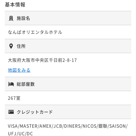
朝食付き
現地決済可
事前決済可
IN 15:00 - 26:00 OUT11:00
基本情報
【フレキシブルレート】大阪なんばStay■ 素泊ま
ポイント即利用で
最大5％OFF
り 全室23平米以上の広さ☆
¥28,000~
施設名
【連泊プラン】7連泊以上で25％OFF！素泊まり
素泊まり
現地決済可
IN 15:00 - 26:00 OUT11:00
¥ 26,600 ~
2名
素泊まり
現地決済可
事前決済可
IN 15:00 - 24:00 OUT11:00
ポイント即利用で
最大2％OFF
なんばオリエンタルホテル
¥21,400~
ポイント即利用で
最大5％OFF
¥ 20,972 ~
¥127,320~
2名
プレミアム神戸牛ステーキDinner 「和ノ宮」でのご
住所
¥ 120,954 ~
2名
夕食＆ホテル朝食の2食付きプラン♪
大阪府大阪市中央区千日前2-8-17
二食付き
現地決済可
事前決済可
IN 15:00 - 26:00 OUT11:00
【早期割引30】30日前までの早期予約で20%OFF！
地図をみる
ポイント即利用で
最大5％OFF
【連泊プラン】7連泊以上で25％OFF！朝食付き
朝食付き
¥66,600~
朝食付き
現地決済可
事前決済可
IN 15:00 - 27:00 OUT11:00
朝食付き
現地決済可
事前決済可
IN 15:00 - 26:00 OUT11:00
総部屋数
¥ 63,270 ~
2名
ポイント即利用で
最大5％OFF
ポイント即利用で
最大5％OFF
267室
¥161,900~
¥22,400~
¥ 153,805 ~
¥ 21,280 ~
2名
2名
【連泊プラン】4連泊以上で15％OFF！素泊まり
クレジットカード
素泊まり
現地決済可
事前決済可
IN 15:00 - 24:00 OUT11:00
ポイント即利用で
最大5％OFF
VISA/MASTER/AMEX/JCB/DINERS/NICOS/銀聯/SAISON/
【早期割引60】60日前までの早期予約で25%OFF！
¥77,460~
UFJ/UC/DC
朝食付き