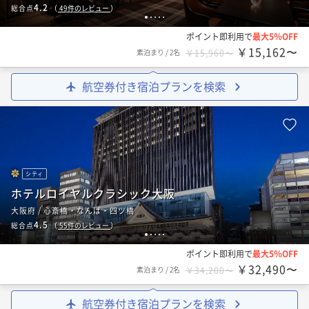
4.2
総合点
（
49
件のレビュー
）
1
2
3
4
5
ポイント即利用で
最大5％OFF
￥15,162〜
素泊まり
/
2名
￥15,960〜
航空券付き宿泊プランを検索
シティ
ホテルロイヤルクラシック大阪
大阪府 / 心斎橋・なんば・四ツ橋
4.5
総合点
（
55
件のレビュー
）
1
2
3
4
5
ポイント即利用で
最大5％OFF
￥32,490〜
素泊まり
/
2名
￥34,200〜
航空券付き宿泊プランを検索