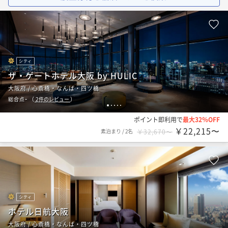
シティ
ザ・ゲートホテル大阪 by HULIC
大阪府 / 心斎橋・なんば・四ツ橋
-
総合点
（
2
件のレビュー
）
1
2
3
4
5
ポイント即利用で
最大32％OFF
￥22,215〜
素泊まり
/
2名
￥32,670〜
シティ
ホテル日航大阪
大阪府 / 心斎橋・なんば・四ツ橋