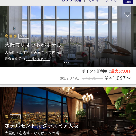
シティ
大阪マリオット都ホテル
大阪府 / 上本町・天王寺・市内南部
4.7
総合点
（
176
件のレビュー
）
1
2
3
4
5
ポイント即利用で
最大5％OFF
￥41,097〜
素泊まり
/
2名
￥43,260〜
シティ
ホテルモントレ グラスミア大阪
大阪府 / 心斎橋・なんば・四ツ橋