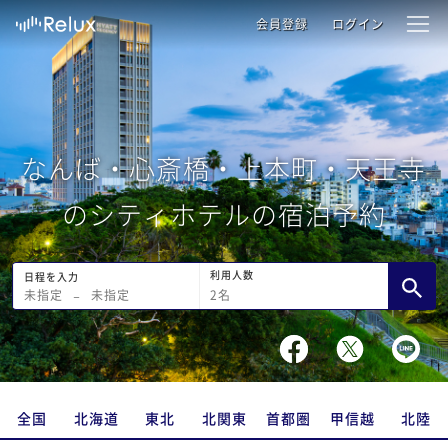
会員登録
ログイン
なんば・心斎橋・上本町・天王寺
のシティホテルの宿泊予約
利用人数
日程を入力
2
名
未指定
−
未指定
全国
北海道
東北
北関東
首都圏
甲信越
北陸