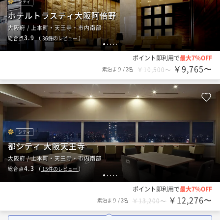
シティ
ホテルトラスティ大阪阿倍野
大阪府 / 上本町・天王寺・市内南部
3.9
総合点
（
36
件のレビュー
）
1
2
3
4
5
ポイント即利用で
最大7％OFF
￥9,765〜
素泊まり
/
2名
￥10,500〜
シティ
都シティ 大阪天王寺
大阪府 / 上本町・天王寺・市内南部
4.3
総合点
（
15
件のレビュー
）
1
2
3
4
5
ポイント即利用で
最大7％OFF
￥12,276〜
素泊まり
/
2名
￥13,200〜