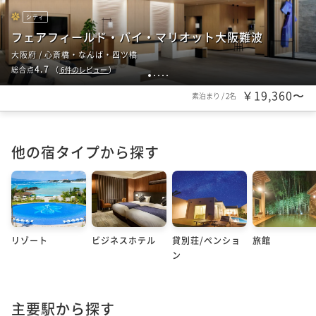
シティ
フェアフィールド・バイ・マリオット大阪難波
大阪府 / 心斎橋・なんば・四ツ橋
4.7
総合点
（
6
件のレビュー
）
1
2
3
4
5
￥19,360〜
素泊まり
/
2名
他の宿タイプから探す
リゾート
ビジネスホテル
貸別荘/ペンショ
旅館
ン
主要駅から探す