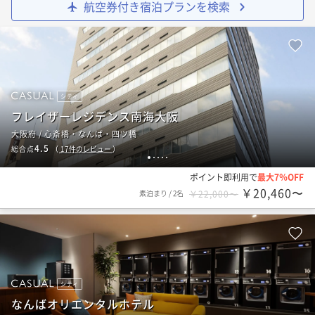
航空券付き宿泊プランを検索
シティ
フレイザーレジデンス南海大阪
大阪府 / 心斎橋・なんば・四ツ橋
4.5
総合点
（
17
件のレビュー
）
1
2
3
4
5
ポイント即利用で
最大7％OFF
￥20,460〜
素泊まり
/
2名
￥22,000〜
シティ
なんばオリエンタルホテル