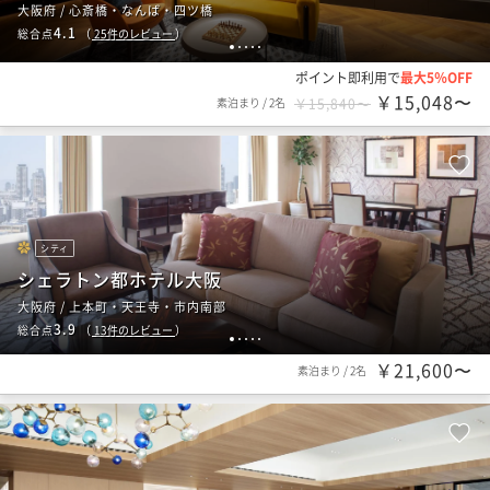
大阪府 / 心斎橋・なんば・四ツ橋
4.1
総合点
（
25
件のレビュー
）
1
2
3
4
5
ポイント即利用で
最大5％OFF
￥15,048〜
素泊まり
/
2名
￥15,840〜
シティ
シェラトン都ホテル大阪
大阪府 / 上本町・天王寺・市内南部
3.9
総合点
（
13
件のレビュー
）
1
2
3
4
5
￥21,600〜
素泊まり
/
2名