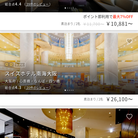
4.4
総合点
（
39
件のレビュー
）
1
2
3
4
5
ポイント即利用で
最大7％OFF
￥10,881〜
素泊まり
/
2名
￥11,700〜
シティ
スイスホテル南海大阪
大阪府 / 心斎橋・なんば・四ツ橋
4.3
総合点
（
20
件のレビュー
）
1
2
3
4
5
￥26,100〜
素泊まり
/
2名