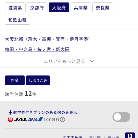
滋賀県
京都府
大阪府
兵庫県
奈良県
和歌山県
大阪北部（茨木・高槻・箕面・伊丹空港）
梅田・中之島・桜ノ宮・新大阪
大阪ベイエリア（ユニバーサルシティ・南港）
エリアをもっと見る
なんば・心斎橋・上本町・天王寺
大阪東部（寝屋川・守口・門真・東大阪）
料金
しぼりこみ
大阪南部（堺・岸和田・関西空港）
12
該当件数
件
航空券付きプランのある宿のみ表示
LCC各社
MAP
おすすめ順
高い順
安い順