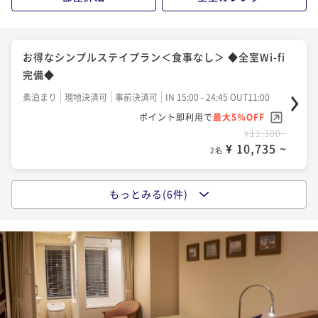
お得なシンプルステイプラン＜食事なし＞ ◆全室Wi-fi
完備◆
素泊まり
現地決済可
事前決済可
IN 15:00 - 24:45 OUT11:00
ポイント即利用で
最大5％OFF
¥11,300~
¥ 10,735 ~
2名
もっとみる(6件)
男を上げる！ORGA SDGSアメニティ付き メンズプラ
ン【食事なし】＜Wi-Fi全室完備＞
素泊まり
現地決済可
事前決済可
IN 15:00 - 24:00 OUT12:00
ポイント即利用で
最大5％OFF
¥11,900~
¥ 11,305 ~
2名