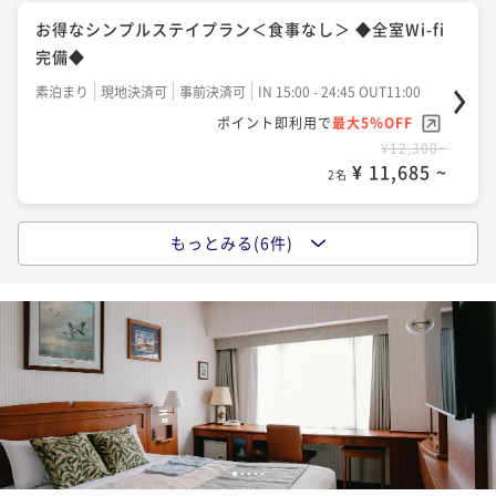
素泊まり
現地決済可
事前決済可
IN 15:00 - 26:00 OUT11:00
ン【朝食付】＜Wi-Fi全室完備＞
お得なシンプルステイプラン＜食事なし＞ ◆全室Wi-fi
ポイント即利用で
最大5％OFF
朝食付き
現地決済可
事前決済可
IN 15:00 - 24:00 OUT12:00
完備◆
¥76,600~
ポイント即利用で
最大5％OFF
¥ 72,770 ~
2名
素泊まり
現地決済可
事前決済可
IN 15:00 - 24:45 OUT11:00
¥16,900~
ポイント即利用で
最大5％OFF
¥ 16,055 ~
2名
¥12,300~
¥ 11,685 ~
2名
「連泊」2泊以上の連泊プラン【食事なし】(全室Wi-fi
完備)
もっとみる(6件)
男を上げる！ORGA SDGSアメニティ付き メンズプラ
素泊まり
現地決済可
事前決済可
IN 15:00 - 26:00 OUT11:00
ン【食事なし】＜Wi-Fi全室完備＞
ポイント即利用で
最大5％OFF
素泊まり
現地決済可
事前決済可
IN 15:00 - 24:00 OUT12:00
¥24,100~
ポイント即利用で
最大5％OFF
¥ 22,895 ~
2名
¥12,900~
¥ 12,255 ~
2名
「連泊」5泊以上の連泊プラン【食事なし】(全室Wi-fi
完備)
●お得なシンプルステイプラン＜朝食付＞【自慢の朝
1
2
3
4
5
素泊まり
現地決済可
事前決済可
IN 15:00 - 26:00 OUT11:00