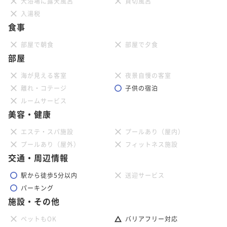
大浴場に露天風呂
貸切風呂
入湯税
食事
部屋で朝食
部屋で夕食
部屋
海が見える客室
夜景自慢の客室
離れ・コテージ
子供の宿泊
ルームサービス
美容・健康
エステ・スパ施設
プールあり（屋内）
プールあり（屋外）
フィットネス施設
交通・周辺情報
駅から徒歩5分以内
送迎サービス
パーキング
施設・その他
ペットもOK
バリアフリー対応