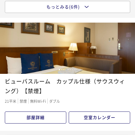
完備)
もっとみる(6件)
男を上げる！ORGA SDGSアメニティ付き メンズプラ
素泊まり
現地決済可
事前決済可
IN 15:00 - 26:00 OUT11:00
ン【食事なし】＜Wi-Fi全室完備＞
ポイント即利用で
最大5％OFF
素泊まり
現地決済可
事前決済可
IN 15:00 - 24:00 OUT12:00
¥22,100~
ポイント即利用で
最大5％OFF
¥ 20,995 ~
2名
¥12,900~
¥ 12,255 ~
2名
「連泊」5泊以上の連泊プラン【食事なし】(全室Wi-fi
完備)
●お得なシンプルステイプラン＜朝食付＞【自慢の朝
1
2
3
4
5
6
7
8
9
10
素泊まり
現地決済可
事前決済可
IN 15:00 - 26:00 OUT11:00
ご飯】◆全室Wi-fi完備◆
ビューバスルーム カップル仕様（サウスウィ
ポイント即利用で
最大5％OFF
朝食付き
現地決済可
事前決済可
IN 15:00 - 24:45 OUT11:00
ング）【禁煙】
¥55,000~
ポイント即利用で
最大5％OFF
¥ 52,250 ~
2名
21平米
禁煙
無料Wi-Fi
ダブル
¥16,300~
¥ 15,485 ~
2名
部屋詳細
空室カレンダー
「連泊」7泊以上の連泊プラン【食事なし】(全室Wi-fi
完備)
男を上げる！ORGA SDGSアメニティ付き メンズプラ