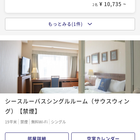
¥ 10,735 ~
2名
もっとみる(1件)
●お得なシンプルステイプラン＜朝食付＞【自慢の朝
ご飯】◆全室Wi-fi完備◆
朝食付き
現地決済可
事前決済可
IN 15:00 - 24:45 OUT11:00
ポイント即利用で
最大5％OFF
¥15,300~
¥ 14,535 ~
2名
1
2
3
4
5
6
7
8
シースルーバスシングルルーム（サウスウィン
グ）【禁煙】
19平米
禁煙
無料Wi-Fi
シングル
部屋詳細
空室カレンダー