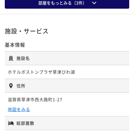
朝食付き
現地決済可
事前決済可
IN 15:00 - 24:45 OUT11:00
部屋をもっとみる（
3
件）
ポイント即利用で
最大5％OFF
ポイント即利用で
最大5％OFF
¥24,100~
¥16,300~
¥ 22,895 ~
2名
¥ 15,485 ~
2名
施設・サービス
「連泊」5泊以上の連泊プラン【食事なし】(全室Wi-fi
基本情報
完備)
施設名
素泊まり
現地決済可
事前決済可
IN 15:00 - 26:00 OUT11:00
ポイント即利用で
最大5％OFF
ホテルボストンプラザ草津びわ湖
¥60,000~
¥ 57,000 ~
2名
住所
滋賀県草津市西大路町1-27
「連泊」7泊以上の連泊プラン【食事なし】(全室Wi-fi
地図をみる
完備)
素泊まり
現地決済可
事前決済可
IN 15:00 - 26:00 OUT11:00
総部屋数
ポイント即利用で
最大5％OFF