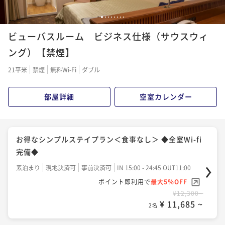
●お得なシンプルステイプラン＜朝食付＞【自慢の朝
1
2
3
4
5
6
7
8
ご飯】◆全室Wi-fi完備◆
ビューバスルーム ビジネス仕様（サウスウィ
朝食付き
現地決済可
事前決済可
IN 15:00 - 24:45 OUT11:00
ング）【禁煙】
ポイント即利用で
最大5％OFF
21平米
禁煙
無料Wi-Fi
ダブル
¥15,300~
¥ 14,535 ~
2名
部屋詳細
空室カレンダー
男を上げる！ORGA SDGSアメニティ付き メンズプラ
ン【朝食付】＜Wi-Fi全室完備＞
お得なシンプルステイプラン＜食事なし＞ ◆全室Wi-fi
朝食付き
現地決済可
事前決済可
IN 15:00 - 24:00 OUT12:00
完備◆
ポイント即利用で
最大5％OFF
素泊まり
現地決済可
事前決済可
IN 15:00 - 24:45 OUT11:00
¥15,900~
ポイント即利用で
最大5％OFF
¥ 15,105 ~
2名
¥12,300~
¥ 11,685 ~
2名
「連泊」2泊以上の連泊プラン【食事なし】(全室Wi-fi