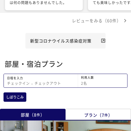
は何の問題もありませんでした。
ても美味しかったです
客もとても良かった。
レビューをみる（60件）
新型コロナウイルス感染症対策
部屋・宿泊プラン
利用人数
日程を入力
2
名
チェックイン
−
チェックアウト
しぼりこみ
部屋
（
8
）
プラン
（
7
）
件
件