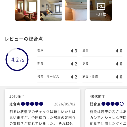
+37枚
レビューの総合点
4.3
4.0
部屋
風呂
4.2
5
/
4.2
4.0
朝食
夕食
4.2
4.0
接客・サービス
施設・設備
50代後半
40代前半
総合点
2026/05/02
総合点
明るい状態でのチェックは難しいかとは
施設は若干の古さはあ
思いますが、今回宿泊した部屋の足回り
カンでオシャレな空間
の電球？が切れていました。 それ以外
朝食で利用したダイニ