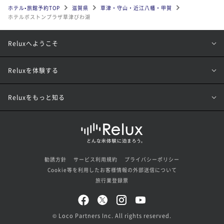
ホテル•旅館予約TOP
滋賀県
草津・守山・近江八幡・甲賀
ホテルボストンプラザ草津びわ湖
Reluxへようこそ
Reluxを体験する
Reluxをもっと知る
勧誘方針
サービス利用規約
プライバシーポリシー
Cookie等を利用したお客様情報の外部送信について
旅行業登録票
© Loco Partners Inc. All rights reserved.