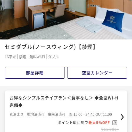
1
2
3
セミダブル(ノースウィング)【禁煙】
16平米
禁煙
無料Wi-Fi
ダブル
部屋詳細
空室カレンダー
お得なシンプルステイプラン＜食事なし＞ ◆全室Wi-fi
完備◆
素泊まり
現地決済可
事前決済可
IN 15:00 - 24:45 OUT11:00
ポイント即利用で
最大5％OFF
¥11,300~