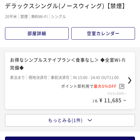
ご飯】◆全室Wi-fi完備◆
デラックスシングル(ノースウィング)【禁煙】
ポイント即利用で
最大5％OFF
朝食付き
現地決済可
事前決済可
IN 15:00 - 24:45 OUT11:00
¥60,000~
20平米
禁煙
無料Wi-Fi
シングル
ポイント即利用で
最大5％OFF
¥ 57,000 ~
2名
¥16,300~
部屋詳細
空室カレンダー
¥ 15,485 ~
2名
「連泊」7泊以上の連泊プラン【食事なし】(全室Wi-fi
完備)
男を上げる！ORGA SDGSアメニティ付き メンズプラ
お得なシンプルステイプラン＜食事なし＞ ◆全室Wi-fi
素泊まり
現地決済可
事前決済可
IN 15:00 - 26:00 OUT11:00
ン【朝食付】＜Wi-Fi全室完備＞
完備◆
ポイント即利用で
最大5％OFF
朝食付き
現地決済可
事前決済可
IN 15:00 - 24:00 OUT12:00
素泊まり
現地決済可
事前決済可
IN 15:00 - 24:45 OUT11:00
¥83,600~
ポイント即利用で
最大5％OFF
¥ 79,420 ~
ポイント即利用で
最大5％OFF
2名
¥16,900~
¥12,300~
¥ 16,055 ~
2名
¥ 11,685 ~
2名
もっとみる(1件)
「連泊」2泊以上の連泊プラン【食事なし】(全室Wi-fi
●お得なシンプルステイプラン＜朝食付＞【自慢の朝
完備)
ご飯】◆全室Wi-fi完備◆
素泊まり
現地決済可
事前決済可
IN 15:00 - 26:00 OUT11:00