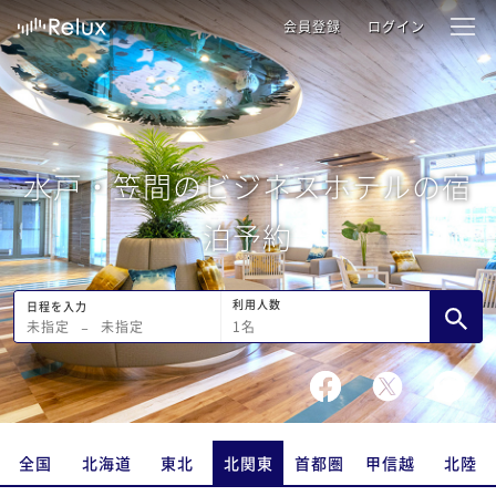
会員登録
ログイン
水戸・笠間のビジネスホテルの宿
泊予約
利用人数
日程を入力
1
名
未指定
−
未指定
全国
北海道
東北
北関東
首都圏
甲信越
北陸