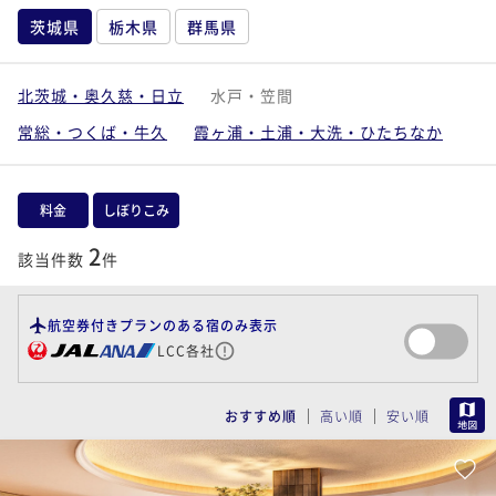
茨城県
栃木県
群馬県
北茨城・奥久慈・日立
水戸・笠間
常総・つくば・牛久
霞ヶ浦・土浦・大洗・ひたちなか
料金
しぼりこみ
2
該当件数
件
航空券付きプランのある宿のみ表示
LCC各社
MAP
おすすめ順
高い順
安い順