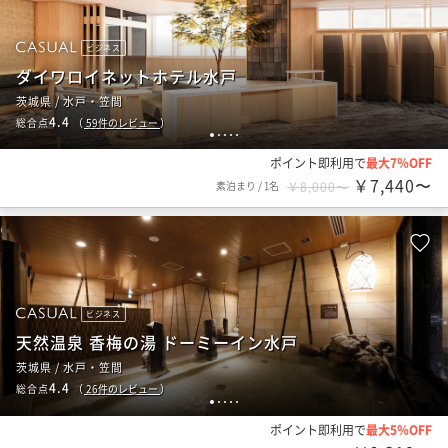
ビジネス
ダイワロイネットホテル水戸
茨城県 / 水戸・笠間
4.4
総合点
（
59
件のレビュー
）
1
2
3
4
5
ポイント即利用で
最大7％OFF
￥7,440〜
素泊まり
/
1名
￥8,000〜
ビジネス
天然温泉 香梅の湯 ドーミーイン水戸
茨城県 / 水戸・笠間
4.4
総合点
（
26
件のレビュー
）
1
2
3
4
5
ポイント即利用で
最大5％OFF