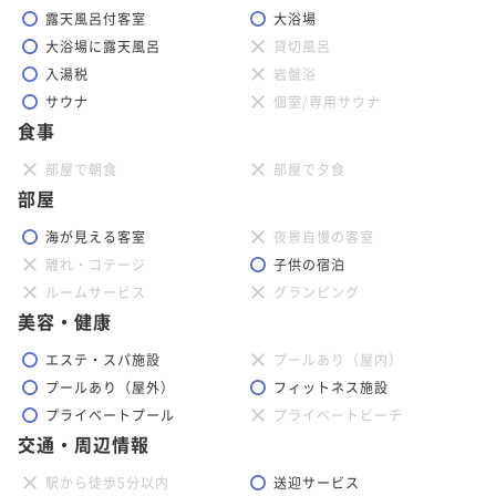
露天風呂付客室
大浴場
大浴場に露天風呂
貸切風呂
入湯税
岩盤浴
サウナ
個室/専用サウナ
食事
部屋で朝食
部屋で夕食
部屋
海が見える客室
夜景自慢の客室
離れ・コテージ
子供の宿泊
ルームサービス
グランピング
美容・健康
エステ・スパ施設
プールあり（屋内）
プールあり（屋外）
フィットネス施設
プライベートプール
プライベートビーチ
交通・周辺情報
駅から徒歩5分以内
送迎サービス