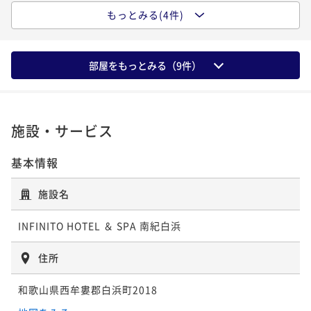
【基本プラン】シェフおすすめの洋食ディナー ２食
もっとみる(4件)
【早割60】早めの予約でお得！＜基本プラン＞シェフ
付
おすすめの洋食ディナー ２食付
二食付き
現地決済可
事前決済可
IN 15:00 - 19:00 OUT11:00
二食付き
現地決済可
事前決済可
IN 15:00 - 19:30 OUT11:00
部屋をもっとみる（
ポイント即利用で
9
件）
最大5％OFF
ポイント即利用で
最大5％OFF
¥77,000~
¥ 73,150 ~
¥73,000~
2名
¥ 69,350 ~
2名
施設・サービス
基本情報
【早割60】早めの予約でお得！＜基本プラン＞南紀の
旬の食材を使った和会席 ２食付
施設名
二食付き
現地決済可
事前決済可
IN 15:00 - 19:30 OUT11:00
ポイント即利用で
最大5％OFF
INFINITO HOTEL ＆ SPA 南紀白浜
¥73,000~
¥ 69,350 ~
2名
住所
和歌山県西牟婁郡白浜町2018
【基本プラン】南紀の旬の食材を使った和会席 ２食