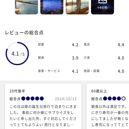
+46枚
レビューの総合点
4.2
4.4
部屋
風呂
4.1
5
/
3.9
4.0
朝食
夕食
4.1
4.0
接客・サービス
施設・設備
20代後半
60歳以上
総合点
2024/10/13
総合点
この日は嫁の誕生日旅行で泊まりにきま
朝食以外は満足です。
した。 事前に何か嫁にサプライズをし
にぎり寿司が一番の売
たいと申し出た所、すぐ対応してくださ
にしてましたが無くな
ってとてもよりよい 旅行となりまし
し寿司になっててとて