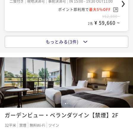
二食付き
現地決済可
事前決済可
IN 15:00 - 19:30 OUT11:00
ポイント即利用で
最大5％OFF
¥62,800~
¥ 59,660 ~
2名
もっとみる(3件)
【早割60】早めの予約でお得！＜基本プラン＞南紀の
旬の食材を使った和会席 ２食付
二食付き
現地決済可
事前決済可
IN 15:00 - 19:30 OUT11:00
ポイント即利用で
最大5％OFF
¥62,800~
¥ 59,660 ~
2名
【基本プラン】南紀の旬の食材を使った和会席 ２食
1
2
付
ガーデンビュー・ベランダツイン【禁煙】2F
二食付き
現地決済可
事前決済可
IN 15:00 - 19:00 OUT11:00
32平米
禁煙
無料Wi-Fi
ツイン
ポイント即利用で
最大5％OFF