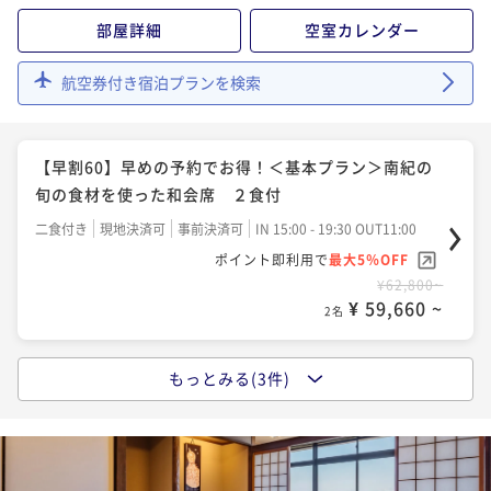
¥66,000~
部屋詳細
空室カレンダー
¥ 62,700 ~
2名
航空券付き宿泊プランを検索
【基本プラン】シェフおすすめの洋食ディナー ２食
付
【早割60】早めの予約でお得！＜基本プラン＞南紀の
二食付き
現地決済可
事前決済可
IN 15:00 - 19:00 OUT11:00
旬の食材を使った和会席 ２食付
ポイント即利用で
最大5％OFF
二食付き
現地決済可
事前決済可
IN 15:00 - 19:30 OUT11:00
¥66,000~
¥ 62,700 ~
ポイント即利用で
最大5％OFF
2名
¥62,800~
¥ 59,660 ~
2名
もっとみる(3件)
【早割60】早めの予約でお得！＜基本プラン＞シェフ
おすすめの洋食ディナー ２食付
二食付き
現地決済可
事前決済可
IN 15:00 - 19:30 OUT11:00
ポイント即利用で
最大5％OFF