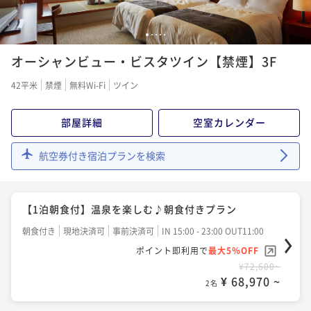
【早割60】早めの予約でお得！＜基本プラン＞シェフ
1
2
3
4
5
おすすめの洋食ディナー ２食付
オーシャンビュー・ビスタツイン【禁煙】3F
二食付き
現地決済可
事前決済可
IN 15:00 - 19:30 OUT11:00
42平米
禁煙
無料Wi-Fi
ツイン
ポイント即利用で
最大5％OFF
¥71,000~
部屋詳細
空室カレンダー
¥ 67,450 ~
2名
航空券付き宿泊プランを検索
【基本プラン】南紀の旬の食材を使った和会席 ２食
付
【1泊朝食付】温泉を楽しむ♪朝食付きプラン
二食付き
現地決済可
事前決済可
IN 15:00 - 19:00 OUT11:00
朝食付き
現地決済可
事前決済可
IN 15:00 - 23:00 OUT11:00
ポイント即利用で
最大5％OFF
ポイント即利用で
最大5％OFF
¥77,000~
¥ 73,150 ~
¥72,600~
2名
¥ 68,970 ~
2名