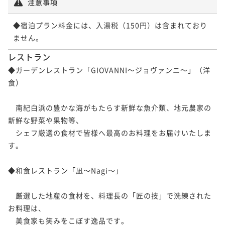
注意事項
◆宿泊プラン料金には、入湯税（150円）は含まれており
ません。
レストラン
◆ガーデンレストラン「GIOVANNI～ジョヴァンニ～」（洋
食）

　南紀白浜の豊かな海がもたらす新鮮な魚介類、地元農家の
新鮮な野菜や果物等、

　シェフ厳選の食材で皆様へ最高のお料理をお届けいたしま
す。

◆和食レストラン「凪～Nagi～」

　厳選した地産の食材を、料理長の「匠の技」で洗練された
お料理は、

　美食家も笑みをこぼす逸品です。
