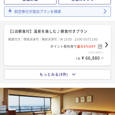
¥ 63,650 ~
2名
航空券付き宿泊プランを検索
【基本プラン】南紀の旬の食材を使った和会席 ２食
付
【1泊朝食付】温泉を楽しむ♪朝食付きプラン
二食付き
現地決済可
事前決済可
IN 15:00 - 19:00 OUT11:00
朝食付き
現地決済可
事前決済可
IN 15:00 - 23:00 OUT11:00
ポイント即利用で
最大5％OFF
ポイント即利用で
最大5％OFF
¥70,400~
¥ 66,880 ~
¥70,400~
2名
¥ 66,880 ~
2名
【基本プラン】シェフおすすめの洋食ディナー ２食
もっとみる(4件)
【早割60】早めの予約でお得！＜基本プラン＞南紀の
付
旬の食材を使った和会席 ２食付
二食付き
現地決済可
事前決済可
IN 15:00 - 19:00 OUT11:00
二食付き
現地決済可
事前決済可
IN 15:00 - 19:30 OUT11:00
ポイント即利用で
最大5％OFF
ポイント即利用で
最大5％OFF
¥70,400~
¥ 66,880 ~
¥71,000~
2名
¥ 67,450 ~
2名