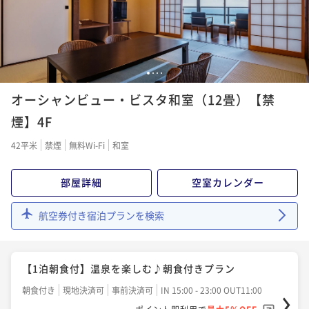
¥62,800~
¥ 59,660 ~
2名
【基本プラン】南紀の旬の食材を使った和会席 ２食
1
2
3
4
付
オーシャンビュー・ビスタ和室（12畳）【禁
二食付き
現地決済可
事前決済可
IN 15:00 - 19:00 OUT11:00
煙】4F
ポイント即利用で
最大5％OFF
42平米
禁煙
無料Wi-Fi
和室
¥66,000~
¥ 62,700 ~
2名
部屋詳細
空室カレンダー
【基本プラン】シェフおすすめの洋食ディナー ２食
航空券付き宿泊プランを検索
付
二食付き
現地決済可
事前決済可
IN 15:00 - 19:00 OUT11:00
【1泊朝食付】温泉を楽しむ♪朝食付きプラン
ポイント即利用で
最大5％OFF
¥66,000~
朝食付き
現地決済可
事前決済可
IN 15:00 - 23:00 OUT11:00
¥ 62,700 ~
2名