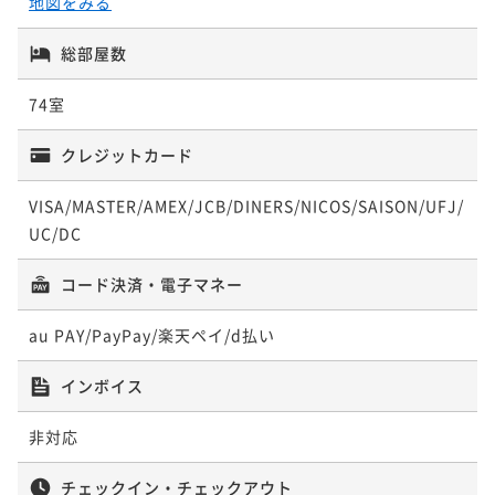
地図をみる
付
二食付き
現地決済可
事前決済可
IN 15:00 - 19:00 OUT11:00
総部屋数
ポイント即利用で
最大5％OFF
74室
¥79,200~
¥ 75,240 ~
2名
クレジットカード
VISA/MASTER/AMEX/JCB/DINERS/NICOS/SAISON/UFJ/
【基本プラン】シェフおすすめの洋食ディナー ２食
UC/DC
付
二食付き
現地決済可
事前決済可
IN 15:00 - 19:00 OUT11:00
コード決済・電子マネー
ポイント即利用で
最大5％OFF
¥79,200~
au PAY/PayPay/楽天ペイ/d払い
¥ 75,240 ~
2名
インボイス
非対応
チェックイン・チェックアウト