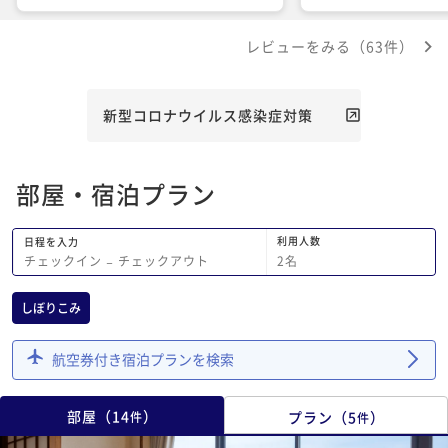
た。また機会があれば行きたいとおもい
た。他のものなくして
ます。
寿司は復活してほしい
レビューをみる（63件）
新型コロナウイルス感染症対策
部屋・宿泊プラン
利用人数
日程を入力
2
名
チェックイン
−
チェックアウト
しぼりこみ
航空券付き宿泊プランを検索
部屋
（
14
）
プラン
（
5
）
件
件