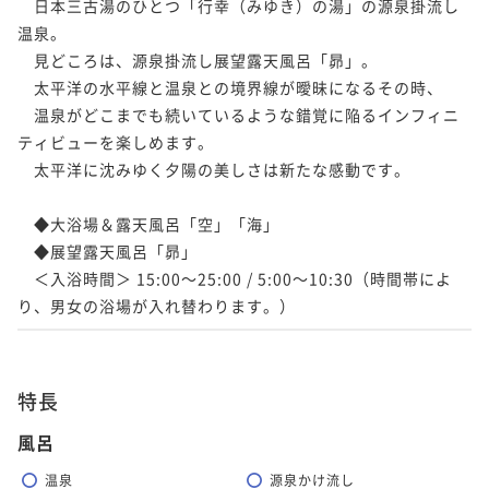
　日本三古湯のひとつ「行幸（みゆき）の湯」の源泉掛流し
温泉。

　見どころは、源泉掛流し展望露天風呂「昴」。

　太平洋の水平線と温泉との境界線が曖昧になるその時、

　温泉がどこまでも続いているような錯覚に陥るインフィニ
ティビューを楽しめます。

　太平洋に沈みゆく夕陽の美しさは新たな感動です。

　◆大浴場＆露天風呂「空」「海」

　◆展望露天風呂「昴」

　＜入浴時間＞ 15:00～25:00 / 5:00～10:30（時間帯によ
特長
風呂
温泉
源泉かけ流し