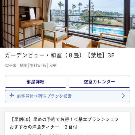
1
2
3
ガーデンビュー・和室（８畳）【禁煙】3F
32平米
禁煙
無料Wi-Fi
和室
部屋詳細
空室カレンダー
航空券付き宿泊プランを検索
【早割60】早めの予約でお得！＜基本プラン＞シェフ
おすすめの洋食ディナー ２食付