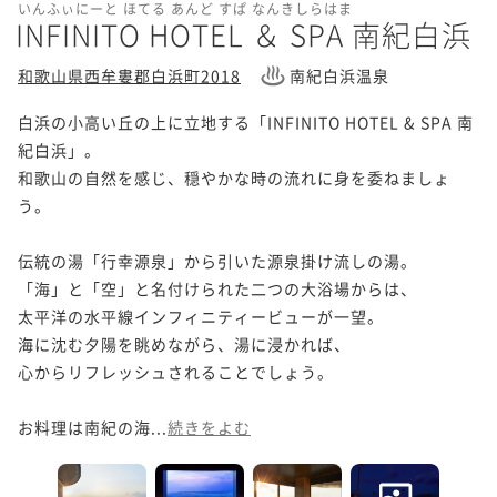
いんふぃにーと ほてる あんど すぱ なんきしらはま
INFINITO HOTEL ＆ SPA 南紀白浜
和歌山県西牟婁郡白浜町2018
南紀白浜温泉
白浜の小高い丘の上に立地する「INFINITO HOTEL & SPA 南
紀白浜」。

和歌山の自然を感じ、穏やかな時の流れに身を委ねましょ
う。

伝統の湯「行幸源泉」から引いた源泉掛け流しの湯。

「海」と「空」と名付けられた二つの大浴場からは、

太平洋の水平線インフィニティービューが一望。

海に沈む夕陽を眺めながら、湯に浸かれば、

心からリフレッシュされることでしょう。

お料理は南紀の海...
続きをよむ