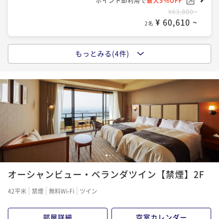
ポイント即利用で
最大5％OFF
¥63,800~
¥ 60,610 ~
2名
もっとみる(4件)
【早割60】早めの予約でお得！＜基本プラン＞シェフ
おすすめの洋食ディナー ２食付
二食付き
現地決済可
事前決済可
IN 15:00 - 19:30 OUT11:00
ポイント即利用で
最大5％OFF
¥66,200~
¥ 62,890 ~
2名
【早割60】早めの予約でお得！＜基本プラン＞南紀の
1
2
3
旬の食材を使った和会席 ２食付
オーシャンビュー・ベランダツイン【禁煙】2F
二食付き
現地決済可
事前決済可
IN 15:00 - 19:30 OUT11:00
42平米
禁煙
無料Wi-Fi
ツイン
ポイント即利用で
最大5％OFF
¥67,000~
部屋詳細
空室カレンダー