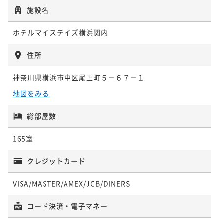
素泊まり
現地決済可
事前決済可
IN 15:00 - 24:00 OUT11:00
施設名
ポイント即利用で
最大5％OFF
ポイント即利用で
最大5％OFF
¥11,100~
¥9,040~
ホテルマイステイズ横浜関内
¥ 10,545 ~
2名
¥ 8,588 ~
2名
住所
【ベストレート／朝食付き】スタンダード宿泊プラン
【Relux限定】レイトチェックアウト12時の特典付！
神奈川県横浜市中区尾上町５－６７－１
関内駅から徒歩１分の好立地／素泊まりプラン
朝食付き
現地決済可
事前決済可
IN 15:00 - 24:00 OUT11:00
地図をみる
ポイント即利用で
最大5％OFF
素泊まり
現地決済可
事前決済可
IN 15:00 - 24:00 OUT12:00
¥11,660~
ポイント即利用で
最大5％OFF
総部屋数
¥ 11,077 ~
2名
¥11,140~
¥ 10,583 ~
165室
2名
【Relux限定】レイトチェックアウト12時の特典付！
クレジットカード
関内駅から徒歩１分の好立地／朝食付きプラン
【早割28／朝食付き】早期予約でオトクな価格！※27
VISA/MASTER/AMEX/JCB/DINERS
日前から返金不可
朝食付き
現地決済可
事前決済可
IN 15:00 - 24:00 OUT12:00
ポイント即利用で
最大5％OFF
朝食付き
事前決済可
IN 15:00 - 24:00 OUT11:00
コード決済・電子マネー
¥13,760~
ポイント即利用で
最大5％OFF