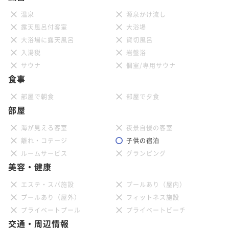
温泉
源泉かけ流し
露天風呂付客室
大浴場
大浴場に露天風呂
貸切風呂
入湯税
岩盤浴
サウナ
個室/専用サウナ
食事
部屋で朝食
部屋で夕食
部屋
海が見える客室
夜景自慢の客室
離れ・コテージ
子供の宿泊
ルームサービス
グランピング
美容・健康
エステ・スパ施設
プールあり（屋内）
プールあり（屋外）
フィットネス施設
プライベートプール
プライベートビーチ
交通・周辺情報