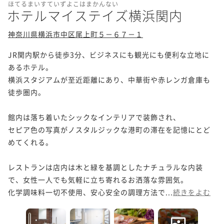
ほてるまいすていずよこはまかんない
ホテルマイステイズ横浜関内
神奈川県横浜市中区尾上町５－６７－１
JR関内駅から徒歩3分、ビジネスにも観光にも便利な立地に
あるホテル。

横浜スタジアムが至近距離にあり、中華街や赤レンガ倉庫も
徒歩圏内。

館内は落ち着いたシックなインテリアで装飾され、

セピア色の写真がノスタルジックな港町の滞在を記憶にとど
めてくれる。

レストランは店内は木と緑を基調としたナチュラルな内装
で、女性一人でも気軽に立ち寄れるお洒落な雰囲気。

化学調味料一切不使用、安心安全の調理方法で...
続きをよむ