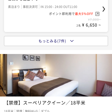
ポイント即利用で
最大5％OFF
素泊まり
事前決済可
IN 15:00 - 24:00 OUT11:00
¥9,880~
ポイント即利用で
最大5％OFF
¥ 9,386 ~
2名
¥7,000~
¥ 6,650 ~
2名
【早割28／朝食付き】早期予約でオトクな価格！※27
もっとみる(7件)
日前から返金不可
【早割14／素泊まり】早期予約でオトクな価格！※13
日前から返金不可
朝食付き
事前決済可
IN 15:00 - 24:00 OUT11:00
ポイント即利用で
最大5％OFF
素泊まり
事前決済可
IN 15:00 - 24:00 OUT11:00
¥10,460~
ポイント即利用で
最大5％OFF
¥ 9,937 ~
2名
¥7,400~
¥ 7,030 ~
2名
【早割14／朝食付き】早期予約でオトクな価格！※13
日前から返金不可
【ベストレート／素泊まり】スタンダード宿泊プラン
朝食付き
事前決済可
IN 15:00 - 24:00 OUT11:00
【禁煙】スーペリアクイーン／18平米
素泊まり
現地決済可
事前決済可
IN 15:00 - 24:00 OUT11:00
ポイント即利用で
最大5％OFF
ポイント即利用で
最大5％OFF
18平米
禁煙
無料Wi-Fi
ダブル