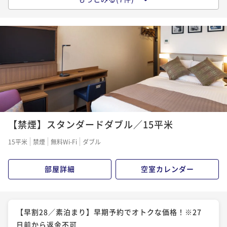
【早割14／素泊まり】早期予約でオトクな価格！※13
日前から返金不可
素泊まり
事前決済可
IN 15:00 - 24:00 OUT11:00
ポイント即利用で
最大5％OFF
¥7,400~
¥ 7,030 ~
2名
【ベストレート／素泊まり】スタンダード宿泊プラン
【禁煙】スタンダードダブル／15平米
素泊まり
現地決済可
事前決済可
IN 15:00 - 24:00 OUT11:00
ポイント即利用で
最大5％OFF
15平米
禁煙
無料Wi-Fi
ダブル
¥7,780~
¥ 7,391 ~
2名
部屋詳細
空室カレンダー
【Relux限定】レイトチェックアウト12時の特典付！
関内駅から徒歩１分の好立地／素泊まりプラン
【早割28／素泊まり】早期予約でオトクな価格！※27
日前から返金不可
素泊まり
現地決済可
事前決済可
IN 15:00 - 24:00 OUT12:00