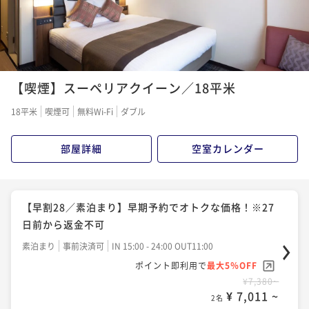
¥ 7,410 ~
2名
【早割14／朝食付き】早期予約でオトクな価格！※13
日前から返金不可
【ベストレート／素泊まり】スタンダード宿泊プラン
朝食付き
事前決済可
IN 15:00 - 24:00 OUT11:00
【喫煙】スーペリアクイーン／18平米
素泊まり
現地決済可
事前決済可
IN 15:00 - 24:00 OUT11:00
ポイント即利用で
最大5％OFF
ポイント即利用で
最大5％OFF
18平米
喫煙可
無料Wi-Fi
ダブル
¥10,700~
¥8,200~
¥ 10,165 ~
2名
¥ 7,790 ~
2名
部屋詳細
空室カレンダー
【ベストレート／朝食付き】スタンダード宿泊プラン
【Relux限定】レイトチェックアウト12時の特典付！
関内駅から徒歩１分の好立地／素泊まりプラン
朝食付き
現地決済可
事前決済可
IN 15:00 - 24:00 OUT11:00
【早割28／素泊まり】早期予約でオトクな価格！※27
ポイント即利用で
最大5％OFF
日前から返金不可
素泊まり
現地決済可
事前決済可
IN 15:00 - 24:00 OUT12:00
¥11,240~
ポイント即利用で
最大5％OFF
素泊まり
事前決済可
IN 15:00 - 24:00 OUT11:00
¥ 10,678 ~
2名
¥10,300~
ポイント即利用で
最大5％OFF
¥ 9,785 ~
2名
¥7,380~
¥ 7,011 ~
2名
【Relux限定】レイトチェックアウト12時の特典付！