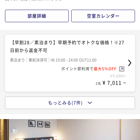
¥10,700~
¥7,780~
¥ 10,165 ~
2名
¥ 7,391 ~
2名
部屋詳細
空室カレンダー
【ベストレート／朝食付き】スタンダード宿泊プラン
【Relux限定】レイトチェックアウト12時の特典付！
関内駅から徒歩１分の好立地／素泊まりプラン
朝食付き
現地決済可
事前決済可
IN 15:00 - 24:00 OUT11:00
【早割28／素泊まり】早期予約でオトクな価格！※27
ポイント即利用で
最大5％OFF
日前から返金不可
素泊まり
現地決済可
事前決済可
IN 15:00 - 24:00 OUT12:00
¥11,240~
ポイント即利用で
最大5％OFF
素泊まり
事前決済可
IN 15:00 - 24:00 OUT11:00
¥ 10,678 ~
2名
¥9,880~
ポイント即利用で
最大5％OFF
¥ 9,386 ~
2名
¥7,380~
¥ 7,011 ~
2名
【Relux限定】レイトチェックアウト12時の特典付！
関内駅から徒歩１分の好立地／朝食付きプラン
【早割28／朝食付き】早期予約でオトクな価格！※27
もっとみる(7件)
日前から返金不可
朝食付き
現地決済可
事前決済可
IN 15:00 - 24:00 OUT12:00
【早割14／素泊まり】早期予約でオトクな価格！※13
ポイント即利用で
最大5％OFF
日前から返金不可
朝食付き
事前決済可
IN 15:00 - 24:00 OUT11:00
¥13,340~
ポイント即利用で
最大5％OFF
素泊まり
事前決済可
IN 15:00 - 24:00 OUT11:00
¥ 12,673 ~
2名
¥10,460~
ポイント即利用で
最大5％OFF
¥ 9,937 ~
2名
¥7,800~