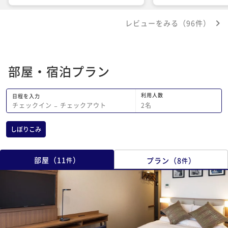
レビューをみる（96件）
部屋・宿泊プラン
利用人数
日程を入力
2
名
チェックイン
−
チェックアウト
しぼりこみ
部屋
（
11
）
プラン
（
8
）
件
件