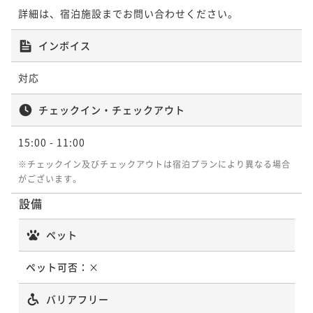
¥ 13,072 ~
2名
¥11,600~
詳細は、宿泊施設までお問い合わせください。
¥ 11,020 ~
2名
インボイス
【早割14／朝食付き】早期予約でオトクな価格！※13
対応
日前から返金不可
チェックイン・チェックアウト
朝食付き
事前決済可
IN 15:00 - 24:00 OUT11:00
ポイント即利用で
最大5％OFF
15:00
- 11:00
¥11,900~
¥ 11,305 ~
※チェックイン及びチェックアウトは宿泊プランにより異なる場合
2名
がございます。
設備
【ベストレート／朝食付き】スタンダード宿泊プラン
ペット
朝食付き
現地決済可
事前決済可
IN 15:00 - 24:00 OUT11:00
ポイント即利用で
最大5％OFF
ペット可否：
×
¥12,500~
¥ 11,875 ~
2名
バリアフリー