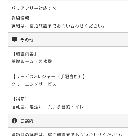
バリアフリー対応：
×
【Relux限定】レイトチェックアウト12時の特典付！
詳細情報
関内駅から徒歩１分の好立地／朝食付きプラン
詳細は、宿泊施設までお問い合わせください。
朝食付き
現地決済可
事前決済可
IN 15:00 - 24:00 OUT12:00
ポイント即利用で
最大5％OFF
その他
¥14,600~
¥ 13,870 ~
2名
【施設内容】

禁煙ルーム・製氷機

【サービス&レジャー（手配含む）】

クリーニングサービス

【補足】

授乳室、喫煙ルーム、多目的トイレ
ご案内
当項目の詳細は、宿泊施設までお問い合わせください。