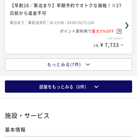
関内駅から徒歩１分の好立地／素泊まりプラン
朝食付き
現地決済可
事前決済可
IN 15:00 - 24:00 OUT11:00
【早割28／素泊まり】早期予約でオトクな価格！※27
ポイント即利用で
最大5％OFF
日前から返金不可
素泊まり
現地決済可
事前決済可
IN 15:00 - 24:00 OUT12:00
¥11,660~
ポイント即利用で
最大5％OFF
素泊まり
事前決済可
IN 15:00 - 24:00 OUT11:00
¥ 11,077 ~
2名
¥10,300~
ポイント即利用で
最大5％OFF
¥ 9,785 ~
2名
¥8,140~
¥ 7,733 ~
2名
【Relux限定】レイトチェックアウト12時の特典付！
関内駅から徒歩１分の好立地／朝食付きプラン
【早割28／朝食付き】早期予約でオトクな価格！※27
もっとみる(7件)
日前から返金不可
朝食付き
現地決済可
事前決済可
IN 15:00 - 24:00 OUT12:00
【早割14／素泊まり】早期予約でオトクな価格！※13
ポイント即利用で
最大5％OFF
日前から返金不可
朝食付き
事前決済可
IN 15:00 - 24:00 OUT11:00
¥13,760~
ポイント即利用で
最大5％OFF
素泊まり
事前決済可
IN 15:00 - 24:00 OUT11:00
¥ 13,072 ~
部屋をもっとみる（
6
件）
2名
¥10,840~
ポイント即利用で
最大5％OFF
¥ 10,298 ~
2名
¥8,600~
¥ 8,170 ~
2名
施設・サービス
【早割14／朝食付き】早期予約でオトクな価格！※13
日前から返金不可
基本情報
【ベストレート／素泊まり】スタンダード宿泊プラン
朝食付き
事前決済可
IN 15:00 - 24:00 OUT11:00