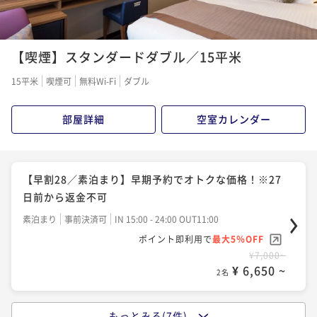
【喫煙】スタンダードダブル／15平米
15平米
喫煙可
無料Wi-Fi
ダブル
部屋詳細
空室カレンダー
【早割28／素泊まり】早期予約でオトクな価格！※27
日前から返金不可
素泊まり
事前決済可
IN 15:00 - 24:00 OUT11:00
ポイント即利用で
最大5％OFF
¥7,000~
¥ 6,650 ~
2名
もっとみる(7件)