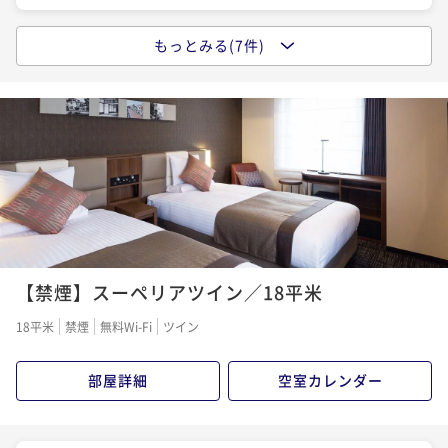
関内駅から徒歩１分の好立地／朝食付きプラン
【早割28／朝食付き】早期予約でオトクな価格！※27
もっとみる(7件)
日前から返金不可
朝食付き
現地決済可
事前決済可
IN 15:00 - 24:00 OUT12:00
【早割14／素泊まり】早期予約でオトクな価格！※13
ポイント即利用で
最大5％OFF
日前から返金不可
朝食付き
事前決済可
IN 15:00 - 24:00 OUT11:00
¥13,340~
ポイント即利用で
最大5％OFF
素泊まり
事前決済可
IN 15:00 - 24:00 OUT11:00
¥ 12,673 ~
2名
¥10,840~
ポイント即利用で
最大5％OFF
¥ 10,298 ~
2名
¥7,800~
¥ 7,410 ~
2名
【早割14／朝食付き】早期予約でオトクな価格！※13
日前から返金不可
【ベストレート／素泊まり】スタンダード宿泊プラン
朝食付き
事前決済可
IN 15:00 - 24:00 OUT11:00
【禁煙】スーペリアツイン／18平米
素泊まり
現地決済可
事前決済可
IN 15:00 - 24:00 OUT11:00
ポイント即利用で
最大5％OFF
ポイント即利用で
最大5％OFF
18平米
禁煙
無料Wi-Fi
ツイン
¥11,100~
¥8,200~
¥ 10,545 ~
2名
¥ 7,790 ~
2名
部屋詳細
空室カレンダー
【ベストレート／朝食付き】スタンダード宿泊プラン
【Relux限定】レイトチェックアウト12時の特典付！