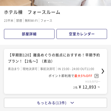
【早期割60】60日前までのご予約でお得！離島ターミ
1
2
3
4
5
6
7
8
9
10
ナル徒歩7分の好立地ステイ！【2名～】（素泊）
ホテル棟 フォースルーム
素泊まり
現地決済可
事前決済可
IN 15:00 - 24:00 OUT11:00
23平米
禁煙
無料Wi-Fi
フォース
ポイント即利用で
最大5％OFF
¥12,276~
部屋詳細
空室カレンダー
¥ 11,662 ~
2名
【石垣島の自然を感じるステイ】アクセス抜群♪石垣
【早期割120】離島めぐりの拠点におすすめ！早期予約
島観光満喫ステイ♪【2名～】（素泊）
プラン！【2名～】（素泊）
素泊まり
現地決済可
事前決済可
IN 15:00 - 24:00 OUT11:00
素泊まり
現地決済可
事前決済可
IN 15:00 - 24:00 OUT11:00
ポイント即利用で
最大5％OFF
ポイント即利用で
最大5％OFF
¥13,200~
¥13,572~
¥ 12,540 ~
2名
¥ 12,893 ~
2名
もっとみる(13件)
【早期割120】朝から最高のご褒美！石垣牛ローストビ
【早期割90】早めの予約がお得♪石垣島観光満喫プラ
ーフと海鮮丼の贅沢朝ごはん！【2名～】（朝食付）
ン♪【2名～】（素泊）