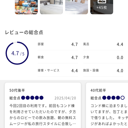
+45枚
レビューの総合点
4.7
4.4
部屋
風呂
4.7
5
/
4.7
0.0
朝食
夕食
4.4
4.0
接客・サービス
施設・設備
50代後半
40代前半
総合点
2025/04/20
総合点
今回2回目の利用です。前回もコンド棟
コンド棟に泊まりまし
を利用させていただいたのですが、夕方
いてますが、包丁とま
からのロビーでの飲み放題、朝の無料ス
で借りました。 キッ
ムージーが私の旅行スタイルに合致して
ジがあればよかったと