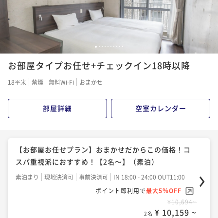
らいます。
1
2
3
4
5
6
7
8
9
10
お部屋タイプお任せ+チェックイン18時以降
18平米
禁煙
無料Wi-Fi
おまかせ
部屋詳細
空室カレンダー
【お部屋お任せプラン】おまかせだからこの価格！コ
スパ重視派におすすめ！【2名～】（素泊）
素泊まり
現地決済可
事前決済可
IN 18:00 - 24:00 OUT11:00
ポイント即利用で
最大5％OFF
¥10,694~
¥ 10,159 ~
2名