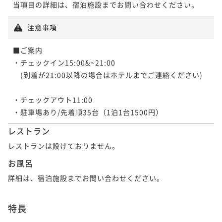
当項目の詳細は、宿泊施設までお問い合わせください。
【4連泊以上deお得】観光・グルメ・離島巡りに便利
な好立地♪【2名～】（素泊）
【2連泊以上deお得】ユーグレナモール徒歩圏内の好
注意事項
立地ステイ♪【2名～】（素泊）
素泊まり
現地決済可
事前決済可
IN 15:00 - 24:00 OUT11:00
ポイント即利用で
最大5％OFF
■ご案内

素泊まり
現地決済可
事前決済可
IN 15:00 - 24:00 OUT11:00
¥47,520~
・チェックイン15:00&~21:00

ポイント即利用で
最大5％OFF
¥ 45,144 ~
2名
　(到着が21:00以降の場合はホテルまでご連絡ください)
¥29,016~
¥ 27,565 ~
2名
・チェックアウト11:00

【正規料金】正規料金プラン【2名～】（朝食付）
・駐車場あり/先着順35台（1泊1台1500円）
【2連泊以上deお得】朝から感動！A5石垣牛ロースト
朝食付き
現地決済可
事前決済可
IN 15:00 - 24:00 OUT11:00
レストラン
ビーフと海鮮丼♪【2名～】（朝食付）
ポイント即利用で
最大5％OFF
レストランは設けておりません。
¥51,900~
朝食付き
現地決済可
事前決済可
IN 15:00 - 24:00 OUT11:00
¥ 49,305 ~
2名
お風呂
ポイント即利用で
最大5％OFF
¥38,216~
詳細は、宿泊施設までお問い合わせください。
¥ 36,305 ~
2名
【4連泊以上deお得】一日の始まりに贅を尽くす！石
特長
垣牛と海鮮丼の豪華朝ごはん♪【2名～】（朝食付）