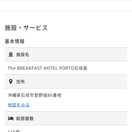
朝食付き
現地決済可
事前決済可
IN 15:00 - 24:00 OUT11:00
素泊まり
現地決済可
事前決済可
IN 15:00 - 24:00 OUT11:00
ポイント即利用で
最大5％OFF
ポイント即利用で
最大5％OFF
¥16,084~
¥14,040~
施設・サービス
¥ 15,279 ~
2名
¥ 13,338 ~
2名
基本情報
【早期割90】贅沢に石垣牛と海鮮丼で始める一日♪地
【早期割60】60日前までのご予約でお得！離島ターミ
施設名
元の美味しさ詰まった朝ごはん！【2名～】（朝食付）
ナル徒歩7分の好立地ステイ！【2名～】（素泊）
朝食付き
現地決済可
事前決済可
IN 15:00 - 24:00 OUT11:00
The BREAKFAST HOTEL PORTO石垣島
素泊まり
現地決済可
事前決済可
IN 15:00 - 24:00 OUT11:00
ポイント即利用で
最大5％OFF
ポイント即利用で
最大5％OFF
住所
¥16,480~
¥14,508~
¥ 15,656 ~
2名
¥ 13,782 ~
2名
沖縄県石垣市登野城86番地
地図をみる
【早期割60】ここだけの味を朝から堪能♪石垣食材の
【石垣島の自然を感じるステイ】アクセス抜群♪石垣
恵み八重山ブッフェ！【2名～】（朝食付）
総部屋数
島観光満喫ステイ♪【2名～】（素泊）
朝食付き
現地決済可
事前決済可
IN 15:00 - 24:00 OUT11:00
素泊まり
現地決済可
事前決済可
IN 15:00 - 24:00 OUT11:00
119室