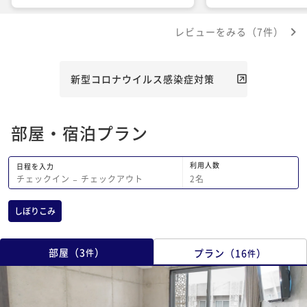
いるため再訪となりました。 コンド棟
は簡易キッチンがあって、まな板やナイ
レビューをみる（7件）
フ(もう少し切れ味の良いものだと嬉し
い)、鍋、フライパンなどが用意されて
いるため、朝食は無料スムージーと簡単
な料理で完了です。たくさん食べられな
新型コロナウイルス感染症対策
い私にとっては、朝食ブュッフェよりも
簡易キッチンのある宿が嬉しいのです。
昼間は外で遊んで、夕方戻ってシャワー
部屋・宿泊プラン
を浴びたら、ロビーへ生ビールを飲みに
行きます。泡盛もウィスキーのハイボー
ルも飲めます。 コップに入れれば部屋
利用人数
日程を入力
に持ち帰る事もできるので、市場で購入
2
名
チェックイン
−
チェックアウト
した石垣牛をフライパンでステーキにし
てつまみにし、部屋呑みも楽しめまし
しぼりこみ
た。 少し部屋で飲んだあと、街まで散
歩に出ます。ユーグレやモールやフェリ
ーターミナル近くの繁華街までも5-6分
部屋
（
3
）
プラン
（
16
）
件
件
ですから本当に利便性の良いところだと
思います。そして値段もお手頃。 今回
は6泊させていただきましたが大満足で
した！次回も必ずこちらを利用させても