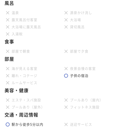
【4連泊以上deお得】観光・グルメ・離島巡りに便利
朝食付き
現地決済可
事前決済可
IN 15:00 - 24:00 OUT11:00
風呂
な好立地♪【2名～】（素泊）
ポイント即利用で
最大5％OFF
温泉
源泉かけ流し
¥65,920~
素泊まり
現地決済可
事前決済可
IN 15:00 - 24:00 OUT11:00
露天風呂付客室
大浴場
¥ 62,624 ~
2名
ポイント即利用で
最大5％OFF
大浴場に露天風呂
貸切風呂
¥56,160~
入湯税
¥ 53,352 ~
2名
食事
部屋で朝食
部屋で夕食
【正規料金】正規料金プラン【2名～】（素泊）
部屋
素泊まり
現地決済可
事前決済可
IN 15:00 - 24:00 OUT11:00
海が見える客室
夜景自慢の客室
ポイント即利用で
最大5％OFF
離れ・コテージ
子供の宿泊
¥65,600~
ルームサービス
¥ 62,320 ~
2名
美容・健康
エステ・スパ施設
プールあり（屋内）
プールあり（屋外）
フィットネス施設
【正規料金】正規料金プラン【2名～】（朝食付）
交通・周辺情報
朝食付き
現地決済可
事前決済可
IN 15:00 - 24:00 OUT11:00
駅から徒歩5分以内
送迎サービス
ポイント即利用で
最大5％OFF