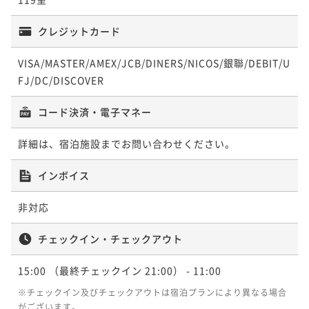
ポイント即利用で
最大5％OFF
ポイント即利用で
最大5％OFF
¥16,876~
¥15,600~
クレジットカード
¥ 16,032 ~
2名
¥ 14,820 ~
2名
VISA/MASTER/AMEX/JCB/DINERS/NICOS/銀聯/DEBIT/U
FJ/DC/DISCOVER
【朝食にこだわりぬいたホテル】贅沢すぎる朝ごは
【早期割120】朝から最高のご褒美！石垣牛ローストビ
ん！石垣牛ローストビーフと海鮮丼♪【2名～】（朝食
ーフと海鮮丼の贅沢朝ごはん！【2名～】（朝食付）
コード決済・電子マネー
付）
朝食付き
現地決済可
事前決済可
IN 15:00 - 24:00 OUT11:00
朝食付き
現地決済可
事前決済可
IN 15:00 - 24:00 OUT11:00
詳細は、宿泊施設までお問い合わせください。
ポイント即利用で
最大5％OFF
ポイント即利用で
最大5％OFF
¥17,800~
¥18,172~
¥ 16,910 ~
インボイス
2名
¥ 17,263 ~
2名
非対応
【2連泊以上deお得】ユーグレナモール徒歩圏内の好
【早期割90】贅沢に石垣牛と海鮮丼で始める一日♪地
チェックイン・チェックアウト
立地ステイ♪【2名～】（素泊）
元の美味しさ詰まった朝ごはん！【2名～】（朝食付）
素泊まり
現地決済可
事前決済可
IN 15:00 - 24:00 OUT11:00
15:00
（最終チェックイン 21:00）
- 11:00
朝食付き
現地決済可
事前決済可
IN 15:00 - 24:00 OUT11:00
ポイント即利用で
最大5％OFF
ポイント即利用で
最大5％OFF
※チェックイン及びチェックアウトは宿泊プランにより異なる場合
¥24,552~
¥18,640~
がございます。