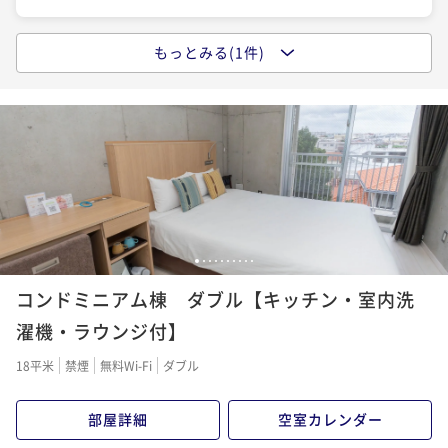
もっとみる(1件)
【お部屋お任せプラン】 おまかせだからこの価格！八
重山を味わう地産朝食【2名～】（朝食付）
朝食付き
現地決済可
事前決済可
IN 18:00 - 24:00 OUT11:00
ポイント即利用で
最大5％OFF
¥15,294~
¥ 14,529 ~
2名
1
2
3
4
5
6
7
8
9
10
コンドミニアム棟 ダブル【キッチン・室内洗
濯機・ラウンジ付】
18平米
禁煙
無料Wi-Fi
ダブル
部屋詳細
空室カレンダー