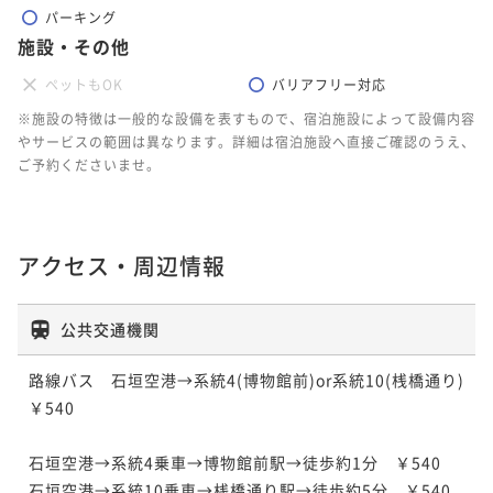
¥70,200~
パーキング
¥ 66,690 ~
施設・その他
2名
ペットもOK
バリアフリー対応
※施設の特徴は一般的な設備を表すもので、宿泊施設によって設備内容
【4連泊以上deお得】一日の始まりに贅を尽くす！石
やサービスの範囲は異なります。詳細は宿泊施設へ直接ご確認のうえ、
垣牛と海鮮丼の豪華朝ごはん♪【2名～】（朝食付）
ご予約くださいませ。
朝食付き
現地決済可
事前決済可
IN 15:00 - 24:00 OUT11:00
ポイント即利用で
最大5％OFF
¥74,560~
¥ 70,832 ~
アクセス・周辺情報
2名
公共交通機関
路線バス　石垣空港→系統4(博物館前)or系統10(桟橋通り)
￥540 

石垣空港→系統4乗車→博物館前駅→徒歩約1分　￥540

石垣空港→系統10乗車→桟橋通り駅→徒歩約5分　￥540