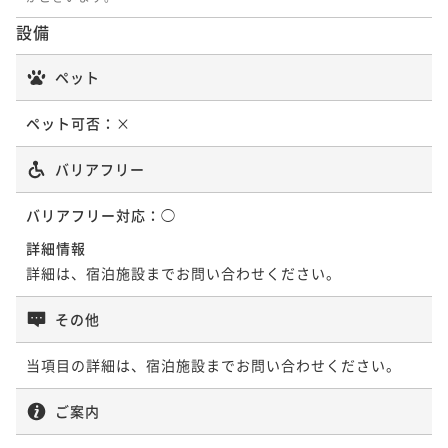
¥ 23,324 ~
2名
¥ 17,708 ~
2名
設備
ペット
【2連泊以上deお得】朝から感動！A5石垣牛ロースト
【早期割60】ここだけの味を朝から堪能♪石垣食材の
ビーフと海鮮丼♪【2名～】（朝食付）
恵み八重山ブッフェ！【2名～】（朝食付）
ペット可否：
×
朝食付き
現地決済可
事前決済可
IN 15:00 - 24:00 OUT11:00
朝食付き
現地決済可
事前決済可
IN 15:00 - 24:00 OUT11:00
ポイント即利用で
最大5％OFF
バリアフリー
ポイント即利用で
最大5％OFF
¥33,752~
¥19,108~
¥ 32,064 ~
バリアフリー対応：
◯
2名
¥ 18,152 ~
2名
詳細情報
詳細は、宿泊施設までお問い合わせください。
【正規料金】正規料金プラン【2名～】（素泊）
【朝食にこだわりぬいたホテル】贅沢すぎる朝ごは
ん！石垣牛ローストビーフと海鮮丼♪【2名～】（朝食
素泊まり
現地決済可
事前決済可
IN 15:00 - 24:00 OUT11:00
その他
付）
ポイント即利用で
最大5％OFF
朝食付き
現地決済可
事前決済可
IN 15:00 - 24:00 OUT11:00
当項目の詳細は、宿泊施設までお問い合わせください。
¥47,300~
ポイント即利用で
最大5％OFF
¥ 44,935 ~
2名
¥20,200~
ご案内
¥ 19,190 ~
2名