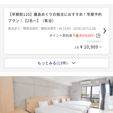
【早期割120】離島めぐりの拠点におすすめ！早期予約
プラン！【2名～】（素泊）
素泊まり
現地決済可
事前決済可
IN 15:00 - 24:00 OUT11:00
ポイント即利用で
最大5％OFF
¥11,484~
¥ 10,909 ~
2名
もっとみる(13件)
【早期割90】早めの予約がお得♪石垣島観光満喫プラ
ン♪【2名～】（素泊）
素泊まり
現地決済可
事前決済可
IN 15:00 - 24:00 OUT11:00
ポイント即利用で
最大5％OFF
¥11,880~
¥ 11,286 ~
2名