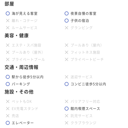
部屋
海が見える客室
夜景自慢の客室
離れ・コテージ
子供の宿泊
ルームサービス
グランピング
美容・健康
エステ・スパ施設
プールあり（屋内）
プールあり（屋外）
フィットネス施設
プライベートプール
プライベートビーチ
交通・周辺情報
駅から徒歩5分以内
送迎サービス
パーキング
コンビニ徒歩5分以内
施設・その他
ペットもOK
バリアフリー対応
EV充電スタンド
館内喫煙スペース
売店
託児サービス
エレベーター
クラブラウンジ