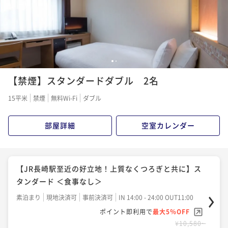
1
2
【禁煙】スタンダードダブル 2名
15平米
禁煙
無料Wi-Fi
ダブル
部屋詳細
空室カレンダー
【JR長崎駅至近の好立地！上質なくつろぎと共に】ス
タンダード ＜食事なし＞
素泊まり
現地決済可
事前決済可
IN 14:00 - 24:00 OUT11:00
ポイント即利用で
最大5％OFF
¥10,580~