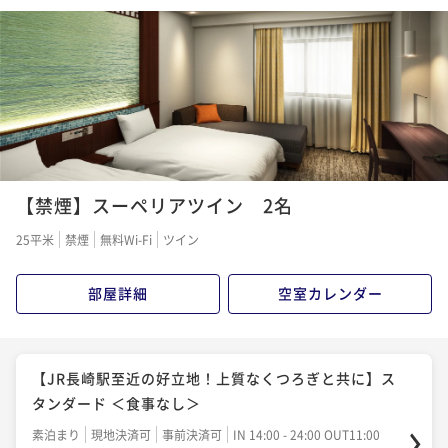
ポイント即利用で
最大5％OFF
¥21,120~
¥ 20,064 ~
2名
【地元長崎の食材を使用した朝ごはんで活力を】スタ
ンダード ＜朝食付＞
【禁煙】スーペリアツイン 2名
朝食付き
現地決済可
事前決済可
IN 14:00 - 24:00 OUT11:00
ポイント即利用で
最大5％OFF
25平米
禁煙
無料Wi-Fi
ツイン
¥22,080~
¥ 20,976 ~
2名
部屋詳細
空室カレンダー
【JR長崎駅至近の好立地！上質なくつろぎと共に】ス
タンダード ＜食事なし＞
素泊まり
現地決済可
事前決済可
IN 14:00 - 24:00 OUT11:00