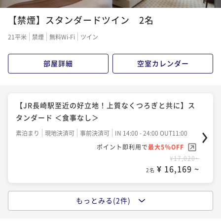
ンダード ＜朝食付＞
【禁煙】スタンダードツイン 2名
朝食付き
現地決済可
事前決済可
IN 14:00 - 24:00 OUT11:00
ポイント即利用で
最大5％OFF
21平米
禁煙
無料Wi-Fi
ツイン
¥19,880~
¥ 18,886 ~
2名
部屋詳細
空室カレンダー
【JR長崎駅至近の好立地！上質なくつろぎと共に】ス
タンダード ＜食事なし＞
素泊まり
現地決済可
事前決済可
IN 14:00 - 24:00 OUT11:00
ポイント即利用で
最大5％OFF
¥17,020~
¥ 16,169 ~
2名
もっとみる(2件)
【事前決済限定でお得に】スタンダード ＜朝食付＞
朝食付き
事前決済可
IN 14:00 - 24:00 OUT11:00