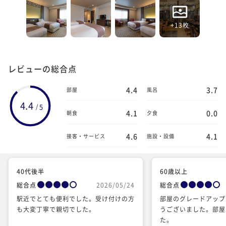
+13枚
レビューの総合点
4.4
3.7
部屋
風呂
4.4
5
/
4.1
0.0
朝食
夕食
4.6
4.1
接客・サービス
施設・設備
40代後半
60歳以上
総合点
2026/05/24
総合点
駅近でとても便利でした。受け付けの方
部屋のグレードアップ
も大変丁寧で親切でした。
うございました。部屋
た。