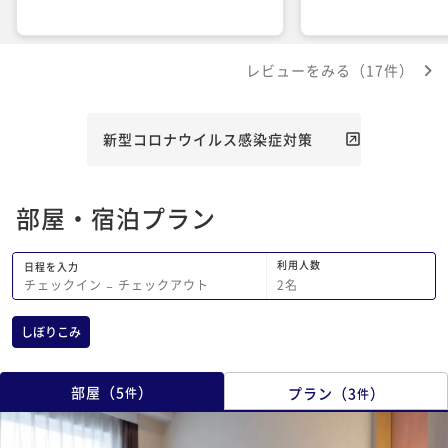
レビューをみる（17件）
新型コロナウイルス感染症対策
部屋・宿泊プラン
利用人数
日程を入力
2
名
チェックイン
−
チェックアウト
しぼりこみ
部屋
（
5
）
プラン
（
3
）
件
件