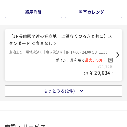
部屋詳細
空室カレンダー
【JR長崎駅至近の好立地！上質なくつろぎと共に】ス
タンダード ＜食事なし＞
素泊まり
現地決済可
事前決済可
IN 14:00 - 24:00 OUT11:00
ポイント即利用で
最大5％OFF
¥21,720~
¥ 20,634 ~
2名
もっとみる(2件)
【事前決済限定でお得に】スタンダード ＜朝食付＞
朝食付き
事前決済可
IN 14:00 - 24:00 OUT11:00
ポイント即利用で
最大5％OFF
¥25,620~
¥ 24,339 ~
2名
施設・サービス