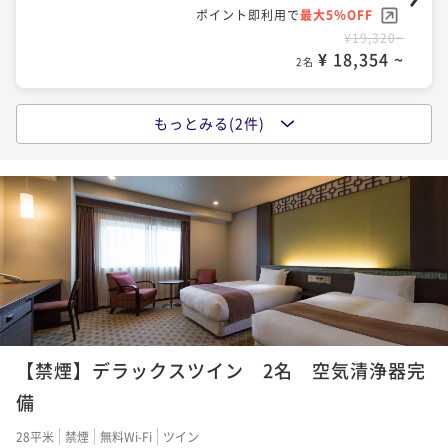
ポイント即利用で
最大5％OFF
¥19,320~
¥ 18,354 ~
2名
もっとみる(2件)
【事前決済限定でお得に】スタンダード ＜朝食付＞
朝食付き
事前決済可
IN 14:00 - 24:00 OUT11:00
ポイント即利用で
最大5％OFF
¥23,320~
¥ 22,154 ~
2名
【地元長崎の食材を使用した朝ごはんで活力を】スタ
ンダード ＜朝食付＞
【禁煙】デラックスツイン 2名 空気清浄器完
朝食付き
現地決済可
事前決済可
IN 14:00 - 24:00 OUT11:00
ポイント即利用で
最大5％OFF
備
¥24,380~
¥ 23,161 ~
28平米
禁煙
無料Wi-Fi
ツイン
2名