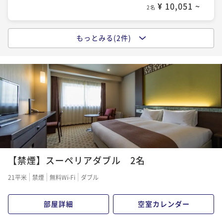
¥ 10,051 ~
2名
もっとみる(2件)
【事前決済限定でお得に】スタンダード ＜朝食付＞
朝食付き
事前決済可
IN 14:00 - 24:00 OUT11:00
ポイント即利用で
最大5％OFF
¥14,960~
¥ 14,212 ~
2名
【地元長崎の食材を使用した朝ごはんで活力を】スタ
ンダード ＜朝食付＞
【禁煙】スーペリアダブル 2名
朝食付き
現地決済可
事前決済可
IN 14:00 - 24:00 OUT11:00
ポイント即利用で
最大5％OFF
21平米
禁煙
無料Wi-Fi
ダブル
¥15,640~
¥ 14,858 ~
2名
部屋詳細
空室カレンダー