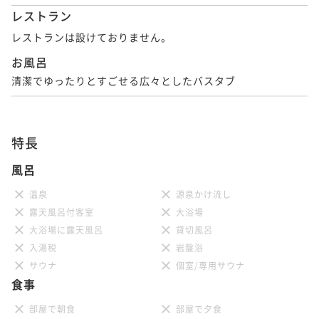
レストラン
レストランは設けておりません。
お風呂
清潔でゆったりとすごせる広々としたバスタブ
特長
風呂
温泉
源泉かけ流し
露天風呂付客室
大浴場
大浴場に露天風呂
貸切風呂
入湯税
岩盤浴
サウナ
個室/専用サウナ
食事
部屋で朝食
部屋で夕食