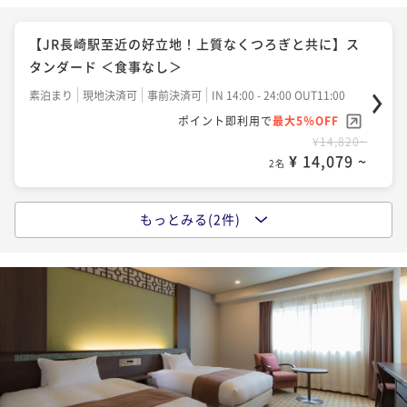
【JR長崎駅至近の好立地！上質なくつろぎと共に】ス
タンダード ＜食事なし＞
素泊まり
現地決済可
事前決済可
IN 14:00 - 24:00 OUT11:00
ポイント即利用で
最大5％OFF
¥14,820~
¥ 14,079 ~
2名
もっとみる(2件)
【事前決済限定でお得に】スタンダード ＜朝食付＞
朝食付き
事前決済可
IN 14:00 - 24:00 OUT11:00
ポイント即利用で
最大5％OFF
¥19,020~
¥ 18,069 ~
2名
【地元長崎の食材を使用した朝ごはんで活力を】スタ