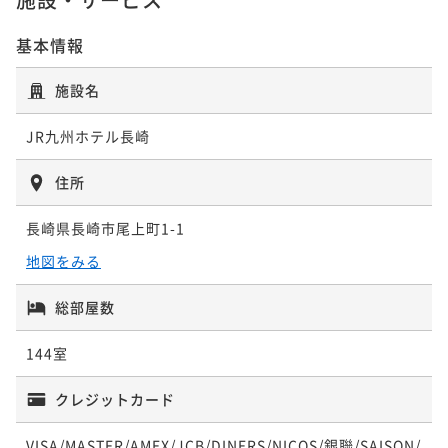
基本情報
【地元長崎の食材を使用した朝ごはんで活力を】スタ
ンダード ＜朝食付＞
施設名
朝食付き
現地決済可
事前決済可
IN 14:00 - 24:00 OUT11:00
JR九州ホテル長崎
ポイント即利用で
最大5％OFF
¥26,780~
住所
¥ 25,441 ~
2名
長崎県長崎市尾上町1-1
地図をみる
総部屋数
144室
クレジットカード
VISA/MASTER/AMEX/JCB/DINERS/NICOS/銀聯/SAISON/