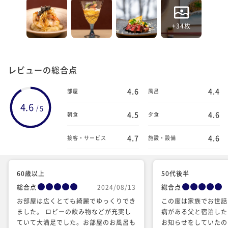
+34枚
レビューの総合点
4.6
4.4
部屋
風呂
4.6
5
/
4.5
4.6
朝食
夕食
4.7
4.6
接客・サービス
施設・設備
60歳以上
50代後半
総合点
2024/08/13
総合点
お部屋は広くとても綺麗でゆっくりでき
この度は家族でお世話
ました。 ロビーの飲み物などが充実し
病がある父と宿泊した
ていて大満足でした。お部屋のお風呂も
お知らせをしていたの