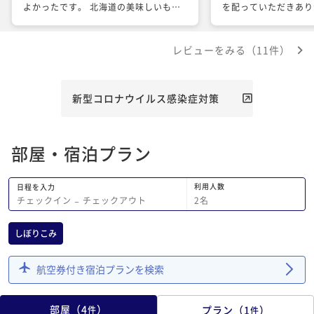
よかったです。 北海道の美味しいもの
を配っていただきあり
もたくさん食べられて、窓から見える川
た スタッフの方もと
や緑にも癒されました。
持ちよく滞在できまし
レビューをみる（11件）
新型コロナウイルス感染症対策
部屋・宿泊プラン
利用人数
日程を入力
2
名
チェックイン
−
チェックアウト
しぼりこみ
航空券付き宿泊プランを検索
部屋
（
4
）
プラン
（
1
）
件
件