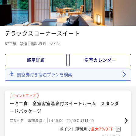
1
2
3
デラックスコーナースイート
87平米
禁煙
無料Wi-Fi
ツイン
部屋詳細
空室カレンダー
航空券付き宿泊プランを検索
ポイントアップ
一泊二食 全室客室温泉付スイートルーム スタンダ
ードパッケージ
二食付き
事前決済可
IN 15:00 - 20:00 OUT11:00
ポイント即利用で
最大7％OFF
¥352,000~