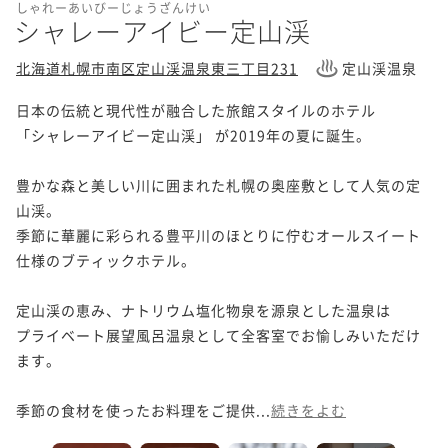
しゃれーあいびーじょうざんけい
シャレーアイビー定山渓
北海道札幌市南区定山渓温泉東三丁目231
定山渓温泉
日本の伝統と現代性が融合した旅館スタイルのホテル 

「シャレーアイビー定山渓」 が2019年の夏に誕生。

豊かな森と美しい川に囲まれた札幌の奥座敷として人気の定
山渓。

季節に華麗に彩られる豊平川のほとりに佇むオールスイート
仕様のブティックホテル。

定山渓の恵み、ナトリウム塩化物泉を源泉とした温泉は

プライベート展望風呂温泉として全客室でお愉しみいただけ
ます。

季節の食材を使ったお料理をご提供...
続きをよむ