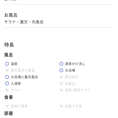
お風呂
特長
風呂
温泉
源泉かけ流し
露天風呂付客室
大浴場
大浴場に露天風呂
貸切風呂
入湯税
岩盤浴
サウナ
個室/専用サウナ
食事
部屋で朝食
部屋で夕食
部屋