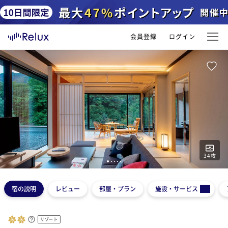
会員登録
ログイン
34
枚
1
2
3
4
5
宿の説明
レビュー
部屋・プラン
施設・サービス
リゾート