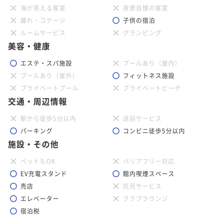
海が見える客室
夜景自慢の客室
離れ・コテージ
子供の宿泊
ルームサービス
グランピング
美容・健康
エステ・スパ施設
プールあり（屋内）
プールあり（屋外）
フィットネス施設
プライベートプール
プライベートビーチ
交通・周辺情報
駅から徒歩5分以内
送迎サービス
パーキング
コンビニ徒歩5分以内
施設・その他
ペットもOK
バリアフリー対応
EV充電スタンド
館内喫煙スペース
売店
託児サービス
エレベーター
クラブラウンジ
宿泊税