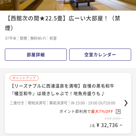
ポイントアップ
【西館次の間★22.5畳】広ーい大部屋！（禁
【標準客室×基本プラン】三河湾を望む西浦温泉♪極
上幡豆和牛尽くしと地魚舟盛会席
煙）
二食付き
現地決済可
事前決済可
IN 15:00 - 19:00 OUT10:00
37平米
禁煙
無料Wi-Fi
和室
ポイント即利用で
最大7％OFF
¥44,000~
部屋詳細
空室カレンダー
¥ 40,920 ~
2名
ポイントアップ
【リーズナブルに西浦温泉を満喫】自慢の黒毛和牛
『幡豆和牛』は焼きしゃぶで！地魚舟盛りも♪
二食付き
現地決済可
事前決済可
IN 15:00 - 19:00 OUT10:00
ポイント即利用で
最大7％OFF
¥35,200~
¥ 32,736 ~
2名