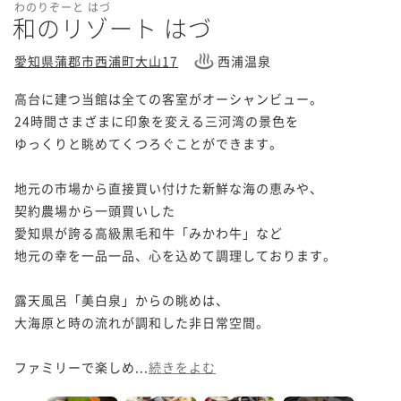
わのりぞーと はづ
和のリゾート はづ
愛知県蒲郡市西浦町大山17
西浦温泉
高台に建つ当館は全ての客室がオーシャンビュー。

24時間さまざまに印象を変える三河湾の景色を

ゆっくりと眺めてくつろぐことができます。

地元の市場から直接買い付けた新鮮な海の恵みや、

契約農場から一頭買いした

愛知県が誇る高級黒毛和牛「みかわ牛」など

地元の幸を一品一品、心を込めて調理しております。

露天風呂「美白泉」からの眺めは、

大海原と時の流れが調和した非日常空間。

ファミリーで楽しめ...
続きをよむ