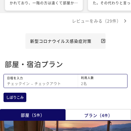
かれており、一階の方は遠くて部屋から
た。その代わりと言っ
行きにくいのがネックかなと思いまし
が、こはくとあずきち
た。 階段の上がり降りがきつかったの
して寄付の箱に納めさ
レビューをみる（29件）
で、せめてエレベーターが欲しいです。
た。とても可愛くて元
フクロウのあずきちゃんやこはくちゃん
す。とてもいい記念日
が可愛くて、ゲームコーナーも充実して
たです。孫にふくろう
おり娘達が喜んでいました。 また行き
ら、行きたい！と言っ
新型コロナウイルス感染症対策
たいです！
るといいなぁと思って
部屋・宿泊プラン
利用人数
日程を入力
2
名
チェックイン
−
チェックアウト
しぼりこみ
部屋
（
5
）
プラン
（
4
）
件
件