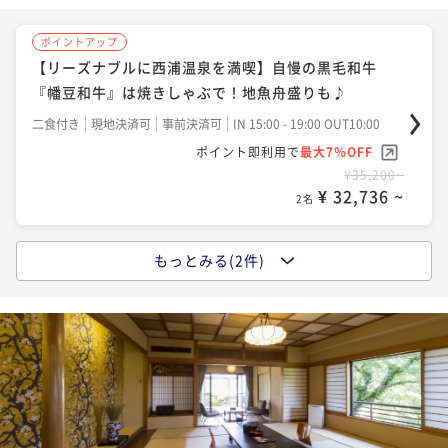
ポイントアップ
【リーズナブルに西浦温泉を満喫】自慢の黒毛和牛
『幡豆和牛』は焼きしゃぶで！地魚舟盛りも♪
二食付き
現地決済可
事前決済可
IN 15:00 - 19:00 OUT10:00
ポイント即利用で
最大7％OFF
¥35,200~
¥ 32,736 ~
2名
もっとみる(2件)
ポイントアップ
【迷ったらコレ！当館一番人気】三河湾を望む客室×
活き鮑と幡豆和牛2種メイン＆地魚舟盛り付HAZU会席
二食付き
現地決済可
事前決済可
IN 15:00 - 19:00 OUT10:00
ポイント即利用で
最大7％OFF
¥39,600~
¥ 36,828 ~
2名