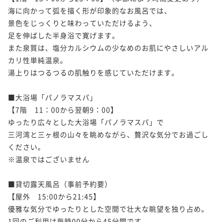
海に向かって弧を描く形が印象的なお風呂では、

景色をじっくりと味わっていただけるよう、

足を伸ばした半身浴で寛げます。

また泉質は、塩分カルシウムの少なめのお肌にやさしいアル
カリ性単純温泉。

湯上りはつるつるの肌触りを感じていただけます。

■大浴場「パノラマスパ」

【7階　11：00から翌朝9：00】

ゆったり広々とした大浴場「パノラマスパ」で

三河湾と三ヶ根の山々を眺めながら、贅沢な気分でお過ごし
ください。

※温泉ではございません

■貸切露天風呂（事前予約要）

【屋外　15:00から21:45】

優雅な気分でゆったりとした空間で壮大な眺望を独り占め。

1回のご利用は毎時00分から45分間です。
