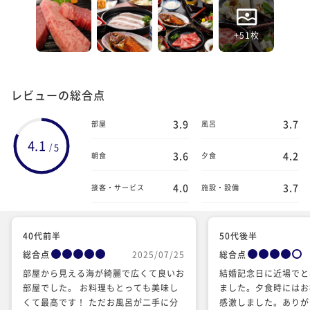
+51枚
レビューの総合点
3.9
3.7
部屋
風呂
4.1
5
/
3.6
4.2
朝食
夕食
4.0
3.7
接客・サービス
施設・設備
40代前半
50代後半
総合点
2025/07/25
総合点
部屋から見える海が綺麗で広くて良いお
結婚記念日に近場でと
部屋でした。 お料理もとっても美味し
ました。夕食時にはお
くて最高です！ ただお風呂が二手に分
感激しました。ありが