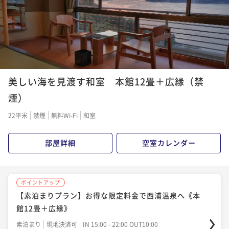
美しい海を見渡す和室 本館12畳＋広縁（禁
煙）
22平米
禁煙
無料Wi-Fi
和室
部屋詳細
空室カレンダー
ポイントアップ
【素泊まりプラン】お得な限定料金で西浦温泉へ《本
館12畳＋広縁》
素泊まり
現地決済可
IN 15:00 - 22:00 OUT10:00