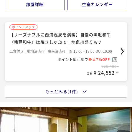
ポイント即利用で
最大7％OFF
部屋詳細
空室カレンダー
¥33,000~
¥ 30,690 ~
2名
ポイントアップ
【リーズナブルに西浦温泉を満喫】自慢の黒毛和牛
ポイントアップ
『幡豆和牛』は焼きしゃぶで！地魚舟盛りも♪
【標準客室×基本プラン】三河湾を望む西浦温泉♪極
上幡豆和牛尽くしと地魚舟盛会席
二食付き
現地決済可
事前決済可
IN 15:00 - 19:00 OUT10:00
ポイント即利用で
最大7％OFF
二食付き
現地決済可
事前決済可
IN 15:00 - 19:00 OUT10:00
¥26,400~
ポイント即利用で
最大7％OFF
¥ 24,552 ~
2名
¥37,400~
¥ 34,782 ~
2名
もっとみる(1件)
ポイントアップ
【標準客室×基本プラン】三河湾を望む西浦温泉♪極
上幡豆和牛尽くしと地魚舟盛会席
二食付き
現地決済可
事前決済可
IN 15:00 - 19:00 OUT10:00
ポイント即利用で
最大7％OFF
¥35,200~