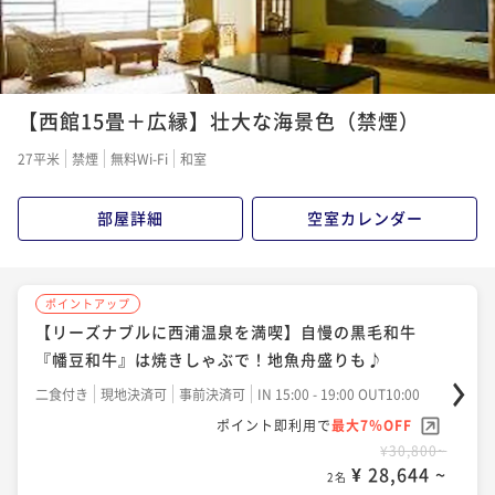
¥ 32,736 ~
2名
【西館15畳＋広縁】壮大な海景色（禁煙）
27平米
禁煙
無料Wi-Fi
和室
部屋詳細
空室カレンダー
ポイントアップ
【リーズナブルに西浦温泉を満喫】自慢の黒毛和牛
『幡豆和牛』は焼きしゃぶで！地魚舟盛りも♪
二食付き
現地決済可
事前決済可
IN 15:00 - 19:00 OUT10:00
ポイント即利用で
最大7％OFF
¥30,800~
¥ 28,644 ~
2名