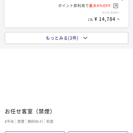
ポイント即利用で
最大4％OFF
¥15,400~
¥ 14,784 ~
2名
もっとみる(3件)
ポイントアップ
【リーズナブルに西浦温泉を満喫】自慢の黒毛和牛
『幡豆和牛』は焼きしゃぶで！地魚舟盛りも♪
二食付き
現地決済可
事前決済可
IN 15:00 - 19:00 OUT10:00
ポイント即利用で
最大7％OFF
¥28,600~
¥ 26,598 ~
2名
ポイントアップ
お任せ客室（禁煙）
【迷ったらコレ！当館一番人気】三河湾を望む客室×
活き鮑と幡豆和牛2種メイン＆地魚舟盛り付HAZU会席
8平米
禁煙
無料Wi-Fi
和室
二食付き
現地決済可
事前決済可
IN 15:00 - 19:00 OUT10:00