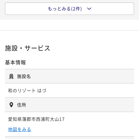
もっとみる(2件)
ポイントアップ
【迷ったらコレ！当館一番人気】三河湾を望む客室×
活き鮑と幡豆和牛2種メイン＆地魚舟盛り付HAZU会席
二食付き
現地決済可
事前決済可
IN 15:00 - 19:00 OUT10:00
ポイント即利用で
最大7％OFF
施設・サービス
¥39,600~
¥ 36,828 ~
2名
基本情報
施設名
ポイントアップ
【標準客室×基本プラン】三河湾を望む西浦温泉♪極
和のリゾート はづ
上幡豆和牛尽くしと地魚舟盛会席
二食付き
現地決済可
事前決済可
IN 15:00 - 19:00 OUT10:00
住所
ポイント即利用で
最大7％OFF
愛知県蒲郡市西浦町大山17
¥44,000~
¥ 40,920 ~
2名
地図をみる