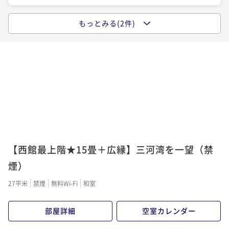
もっとみる(2件)
ポイントアップ
【迷ったらコレ！当館一番人気】三河湾を望む客室×
活き鮑と幡豆和牛2種メイン＆地魚舟盛り付HAZU会席
二食付き
現地決済可
事前決済可
IN 15:00 - 19:00 OUT10:00
ポイント即利用で
最大7％OFF
¥35,200~
¥ 32,736 ~
2名
ポイントアップ
【西館最上階★15畳＋広縁】三河湾を一望（禁
【標準客室×基本プラン】三河湾を望む西浦温泉♪極
上幡豆和牛尽くしと地魚舟盛会席
煙）
二食付き
現地決済可
事前決済可
IN 15:00 - 19:00 OUT10:00
27平米
禁煙
無料Wi-Fi
和室
ポイント即利用で
最大7％OFF
¥39,600~
部屋詳細
空室カレンダー
¥ 36,828 ~
2名