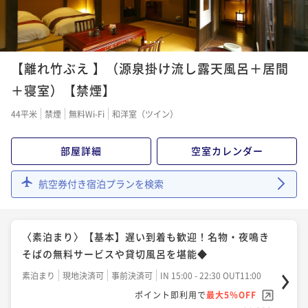
しゃぶ確約！にっぽんの原風景と湯めぐりを楽しむ旅
二食付き
現地決済可
事前決済可
IN 15:00 - 18:00 OUT11:00
〈2食付〉【ショートステイ】にっぽんの原風景とのど
1
2
3
4
5
ポイント即利用で
最大5％OFF
かな里山風景に癒やされる◆チェックアウト10時
¥56,980~
【離れ竹ぶえ 】（源泉掛け流し露天風呂＋居間
¥ 54,131 ~
2名
二食付き
現地決済可
事前決済可
IN 15:00 - 18:00 OUT10:00
＋寝室）【禁煙】
ポイント即利用で
最大5％OFF
44平米
禁煙
無料Wi-Fi
和洋室（ツイン）
¥46,640~
¥ 44,308 ~
2名
部屋詳細
空室カレンダー
〈2食付〉【早期割60】早めの予約でお得度No.1！う
航空券付き宿泊プランを検索
れしいアーリーチェックイン付の里山満喫プラン
二食付き
現地決済可
事前決済可
IN 14:00 - 18:00 OUT11:00
〈素泊まり〉【基本】遅い到着も歓迎！名物・夜鳴き
ポイント即利用で
最大5％OFF
そばの無料サービスや貸切風呂を堪能◆
¥46,640~
¥ 44,308 ~
2名
素泊まり
現地決済可
事前決済可
IN 15:00 - 22:30 OUT11:00
ポイント即利用で
最大5％OFF