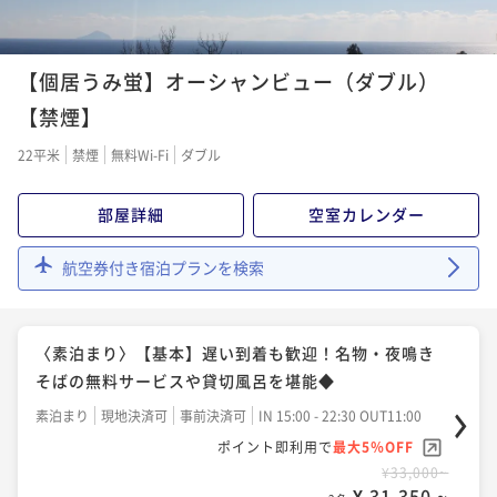
〈2食付〉【ショートステイ】にっぽんの原風景とのど
かな里山風景に癒やされる◆チェックアウト10時
【個居うみ蛍】オーシャンビュー（ダブル）
二食付き
現地決済可
事前決済可
IN 15:00 - 18:00 OUT10:00
【禁煙】
ポイント即利用で
最大5％OFF
22平米
禁煙
無料Wi-Fi
ダブル
¥46,640~
¥ 44,308 ~
2名
部屋詳細
空室カレンダー
〈2食付〉【早期割60】早めの予約でお得度No.1！う
航空券付き宿泊プランを検索
れしいアーリーチェックイン付の里山満喫プラン
二食付き
現地決済可
事前決済可
IN 14:00 - 18:00 OUT11:00
〈素泊まり〉【基本】遅い到着も歓迎！名物・夜鳴き
ポイント即利用で
最大5％OFF
そばの無料サービスや貸切風呂を堪能◆
¥46,640~
¥ 44,308 ~
2名
素泊まり
現地決済可
事前決済可
IN 15:00 - 22:30 OUT11:00
ポイント即利用で
最大5％OFF
¥33,000~
〈2食付〉【早期割21】21日前までの予約でお得！き
¥ 31,350 ~