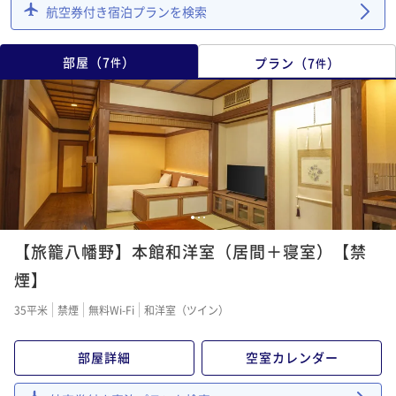
航空券付き宿泊プランを検索
部屋
（
7
）
プラン
（
7
）
件
件
1
2
3
【旅籠八幡野】本館和洋室（居間＋寝室）【禁
煙】
35平米
禁煙
無料Wi-Fi
和洋室（ツイン）
部屋詳細
空室カレンダー