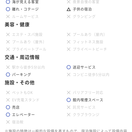
海が見える客室
夜景自慢の客室
離れ・コテージ
子供の宿泊
ルームサービス
グランピング
美容・健康
エステ・スパ施設
プールあり（屋内）
プールあり（屋外）
フィットネス施設
プライベートプール
プライベートビーチ
交通・周辺情報
駅から徒歩5分以内
送迎サービス
パーキング
コンビニ徒歩5分以内
施設・その他
ペットもOK
バリアフリー対応
EV充電スタンド
館内喫煙スペース
売店
託児サービス
エレベーター
クラブラウンジ
宿泊税
※施設の特徴は一般的な設備を表すもので、宿泊施設によって設備内容