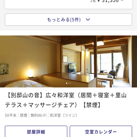
2名
らの里の定番プランをお得に満喫する温泉旅
二食付き
現地決済可
事前決済可
IN 15:00 - 18:00 OUT11:00
もっとみる(5件)
〈朝食付〉【基本】遅い到着も歓迎！和食か洋食を選
ポイント即利用で
最大5％OFF
べる朝食＆名湯と里山の自然に癒やされる旅
¥49,280~
¥ 46,816 ~
2名
朝食付き
現地決済可
事前決済可
IN 15:00 - 22:00 OUT11:00
ポイント即利用で
最大5％OFF
¥42,460~
〈2食付〉【基本】にっぽんの原風景へ♪無料の3種貸
¥ 40,337 ~
2名
切風呂と湯めぐりを大満喫するのどかな里山の温泉旅
二食付き
現地決済可
事前決済可
IN 15:00 - 18:00 OUT11:00
〈2食付〉【早期割60】早めの予約でお得度No.1！う
1
2
3
ポイント即利用で
最大5％OFF
れしいアーリーチェックイン付の里山満喫プラン
¥51,700~
【別邸山の音】広々和洋室（居間＋寝室＋里山
¥ 49,115 ~
2名
二食付き
現地決済可
事前決済可
IN 14:00 - 18:00 OUT11:00
テラス＋マッサージチェア）【禁煙】
ポイント即利用で
最大5％OFF
50平米
禁煙
無料Wi-Fi
和洋室（ツイン）
¥46,640~
〈2食付〉【1日3組限定】夕食は溶岩焼きか海鮮しゃぶ
¥ 44,308 ~
2名
しゃぶ確約！にっぽんの原風景と湯めぐりを楽しむ旅
部屋詳細
空室カレンダー