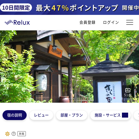
会員登録
ログイン
51
枚
1
2
3
4
5
宿の説明
レビュー
部屋・プラン
施設・サービス
旅館