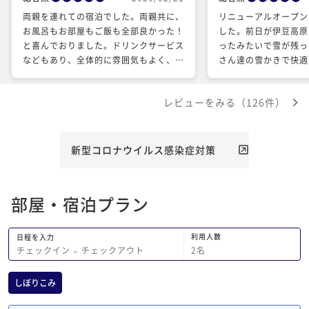
両親を連れての宿泊でした。両親共に、
リニューアルオープン
お風呂もお部屋もご飯も全部良かった！
した。前日が伊豆高原
と喜んでおりました。ドリンクサービス
ったみたいで雪が残っ
などもあり、全体的に雰囲気もよく、ま
さん達の雪かきで快適
た利用させていただきたいと思いまし
色々なリニューアルで
た。
くなったり… 今回も美味しいお食事と
レビューをみる（126件）
温泉が何よりの楽しみ
遣い感謝してます。今
う予定です。
新型コロナウイルス感染症対策
部屋・宿泊プラン
利用人数
日程を入力
2
名
チェックイン
−
チェックアウト
しぼりこみ