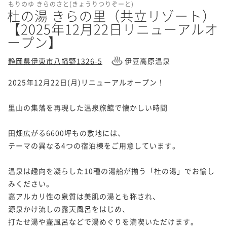
もりのゆ きらのさと(きょうりつりぞーと)
杜の湯 きらの里（共立リゾート）
【2025年12月22日リニューアルオ
ープン】
静岡県伊東市八幡野1326-5
伊豆高原温泉
2025年12月22日(月)リニューアルオープン！

里山の集落を再現した温泉旅館で懐かしい時間

田畑広がる6600坪もの敷地には、

テーマの異なる4つの宿泊棟をご用意しています。

温泉は趣向を凝らした10種の湯船が揃う「杜の湯」でお愉し
みください。

高アルカリ性の泉質は美肌の湯とも称され、

源泉かけ流しの露天風呂をはじめ、

打たせ湯や壷風呂などで湯めぐりを満喫いただけます。
