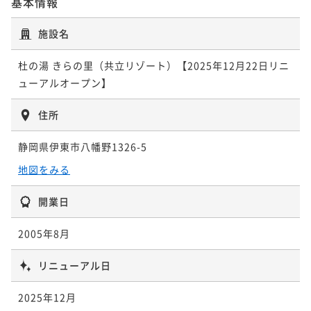
基本情報
〈2食付〉【基本】にっぽんの原風景へ♪無料の3種貸
切風呂と湯めぐりを大満喫するのどかな里山の温泉旅
施設名
二食付き
現地決済可
事前決済可
IN 15:00 - 18:00 OUT11:00
杜の湯 きらの里（共立リゾート）【2025年12月22日リニ
ポイント即利用で
最大5％OFF
ューアルオープン】
¥62,700~
¥ 59,565 ~
2名
住所
静岡県伊東市八幡野1326-5
〈2食付〉【1日3組限定】夕食は溶岩焼きか海鮮しゃぶ
しゃぶ確約！にっぽんの原風景と湯めぐりを楽しむ旅
地図をみる
二食付き
現地決済可
事前決済可
IN 15:00 - 18:00 OUT11:00
開業日
ポイント即利用で
最大5％OFF
¥69,080~
2005年8月
¥ 65,626 ~
2名
リニューアル日
2025年12月