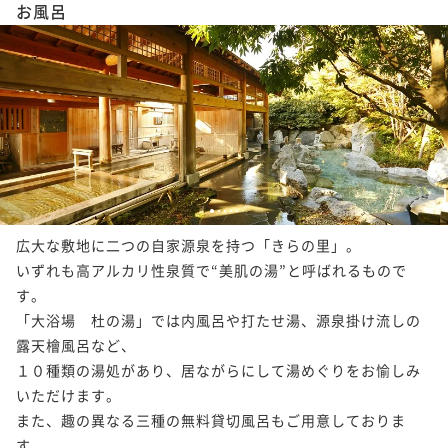
お風呂
1
2
3
4
5
広大な敷地に二つの自家源泉を持つ「きらの里」。

いずれも高アルカリ性泉質で“美肌の湯”と呼ばれるもので
す。

「大浴場　杜の湯」では内風呂や打たせ湯、源泉掛け流しの
露天檜風呂など、

１０種類の湯処があり、居ながらにして湯めぐりをお愉しみ
いただけます。

また、趣の異なる三種の無料貸切風呂もご用意しておりま
す。
