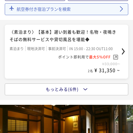
二食付き
現地決済可
事前決済可
IN 15:00 - 18:00 OUT11:00
〈2食付〉【早期割21】21日前までの予約でお得！き
航空券付き宿泊プランを検索
ポイント即利用で
最大5％OFF
らの里の定番プランをお得に満喫する温泉旅
¥56,980~
¥ 54,131 ~
2名
二食付き
現地決済可
事前決済可
IN 15:00 - 18:00 OUT11:00
〈素泊まり〉【基本】遅い到着も歓迎！名物・夜鳴き
ポイント即利用で
最大5％OFF
そばの無料サービスや貸切風呂を堪能◆
¥49,280~
¥ 46,816 ~
2名
素泊まり
現地決済可
事前決済可
IN 15:00 - 22:30 OUT11:00
ポイント即利用で
最大5％OFF
¥33,000~
〈2食付〉【基本】にっぽんの原風景へ♪無料の3種貸
¥ 31,350 ~
2名
切風呂と湯めぐりを大満喫するのどかな里山の温泉旅
二食付き
現地決済可
事前決済可
IN 15:00 - 18:00 OUT11:00
もっとみる(6件)
〈朝食付〉【基本】遅い到着も歓迎！和食か洋食を選
ポイント即利用で
最大5％OFF
べる朝食＆名湯と里山の自然に癒やされる旅
¥51,700~
¥ 49,115 ~
2名
朝食付き
現地決済可
事前決済可
IN 15:00 - 22:00 OUT11:00
ポイント即利用で
最大5％OFF
¥42,460~
〈2食付〉【1日3組限定】夕食は溶岩焼きか海鮮しゃぶ
¥ 40,337 ~
2名