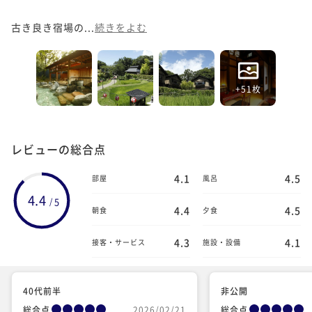
古き良き宿場の...
続きをよむ
+51枚
レビューの総合点
4.1
4.5
部屋
風呂
4.4
5
/
4.4
4.5
朝食
夕食
4.3
4.1
接客・サービス
施設・設備
40代前半
非公開
総合点
2026/02/21
総合点