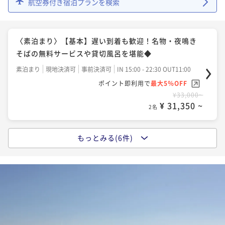
航空券付き宿泊プランを検索
〈素泊まり〉【基本】遅い到着も歓迎！名物・夜鳴き
そばの無料サービスや貸切風呂を堪能◆
素泊まり
現地決済可
事前決済可
IN 15:00 - 22:30 OUT11:00
ポイント即利用で
最大5％OFF
¥33,000~
¥ 31,350 ~
2名
もっとみる(6件)
〈朝食付〉【基本】遅い到着も歓迎！和食か洋食を選
べる朝食＆名湯と里山の自然に癒やされる旅
朝食付き
現地決済可
事前決済可
IN 15:00 - 22:00 OUT11:00
ポイント即利用で
最大5％OFF
¥42,460~
¥ 40,337 ~
2名