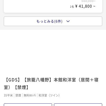
¥44,000~
〈2食付〉【早期割21】21日前までの予約でお得！き
¥ 41,800 ~
2名
らの里の定番プランをお得に満喫する温泉旅
二食付き
現地決済可
事前決済可
IN 15:00 - 18:00 OUT11:00
もっとみる(6件)
〈朝食付〉【基本】遅い到着も歓迎！和食か洋食を選
ポイント即利用で
最大5％OFF
べる朝食＆名湯と里山の自然に癒やされる旅
¥49,280~
¥ 46,816 ~
2名
朝食付き
現地決済可
事前決済可
IN 15:00 - 22:00 OUT11:00
ポイント即利用で
最大5％OFF
¥53,460~
〈2食付〉【基本】にっぽんの原風景へ♪無料の3種貸
¥ 50,787 ~
2名
切風呂と湯めぐりを大満喫するのどかな里山の温泉旅
二食付き
現地決済可
事前決済可
IN 15:00 - 18:00 OUT11:00
〈2食付〉【早期割60】早めの予約でお得度No.1！う
ポイント即利用で
最大5％OFF
れしいアーリーチェックイン付の里山満喫プラン
¥51,700~
【GDS】【旅籠八幡野】本館和洋室（居間＋寝
¥ 49,115 ~
2名
二食付き
現地決済可
事前決済可
IN 14:00 - 18:00 OUT11:00
室）【禁煙】
ポイント即利用で
最大5％OFF
35平米
禁煙
無料Wi-Fi
和洋室（ツイン）
¥56,540~
〈2食付〉【1日3組限定】夕食は溶岩焼きか海鮮しゃぶ
¥ 53,713 ~
2名
しゃぶ確約！にっぽんの原風景と湯めぐりを楽しむ旅