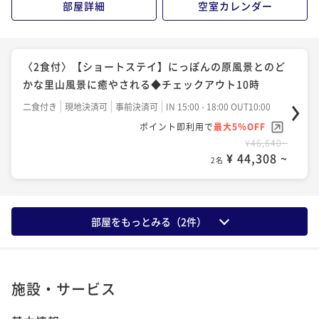
部屋詳細
空室カレンダー
二食付き
現地決済可
事前決済可
IN 15:00 - 18:00 OUT11:00
〈2食付〉【ショートステイ】にっぽんの原風景とのど
ポイント即利用で
最大5％OFF
かな里山風景に癒やされる◆チェックアウト10時
¥56,980~
〈2食付〉【ショートステイ】にっぽんの原風景とのど
¥ 54,131 ~
2名
二食付き
現地決済可
事前決済可
IN 15:00 - 18:00 OUT10:00
かな里山風景に癒やされる◆チェックアウト10時
ポイント即利用で
最大5％OFF
二食付き
現地決済可
事前決済可
IN 15:00 - 18:00 OUT10:00
¥56,540~
ポイント即利用で
最大5％OFF
¥ 53,713 ~
2名
¥46,640~
¥ 44,308 ~
2名
〈2食付〉【早期割21】21日前までの予約でお得！き
らの里の定番プランをお得に満喫する温泉旅
部屋をもっとみる（
2
件）
二食付き
現地決済可
事前決済可
IN 15:00 - 18:00 OUT11:00
ポイント即利用で
最大5％OFF
¥59,620~
¥ 56,639 ~
2名
施設・サービス