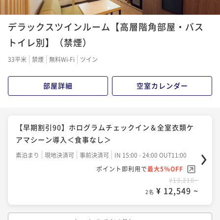
ケアマシーン導入＜朝食付き＞
【スタンダード】ホログラムチェックイン＆全室衣類
1
2
朝食付き
現地決済可
事前決済可
IN 15:00 - 24:00 OUT11:00
ケアマシーン導入＜食事なし＞
デラックスツインルーム【高層階角部屋・バス
ポイント即利用で
最大5％OFF
素泊まり
現地決済可
事前決済可
IN 15:00 - 24:00 OUT11:00
トイレ別】（禁煙）
¥12,800~
ポイント即利用で
最大5％OFF
¥ 12,160 ~
2名
33平米
禁煙
無料Wi-Fi
ツイン
¥9,900~
¥ 9,405 ~
2名
部屋詳細
空室カレンダー
【早期割引60＆連泊】非対面チェックイン＆LGスタイ
ラー全室完備＜食事なし＞
【早期割引30】ホログラムチェックイン＆全室衣類ケ
素泊まり
現地決済可
事前決済可
IN 15:00 - 24:00 OUT11:00
アマシーン導入＜朝食付き＞
【早期割引90】ホログラムチェックイン＆全室衣類ケ
ポイント即利用で
最大5％OFF
朝食付き
現地決済可
事前決済可
IN 15:00 - 24:00 OUT11:00
アマシーン導入＜食事なし＞
¥16,920~
ポイント即利用で
最大5％OFF
¥ 16,074 ~
2名
素泊まり
現地決済可
事前決済可
IN 15:00 - 24:00 OUT11:00
¥12,310~
ポイント即利用で
最大5％OFF
¥ 11,694 ~
2名
¥13,210~
【連泊】ホログラムチェックイン＆全室衣類ケアマシ
¥ 12,549 ~
2名
ーン導入＜食事なし＞ 直前予約OK
【早期割引90】ホログラムチェックイン＆全室衣類ケ
素泊まり
現地決済可
事前決済可
IN 15:00 - 24:00 OUT11:00
アマシーン導入＜朝食付き＞