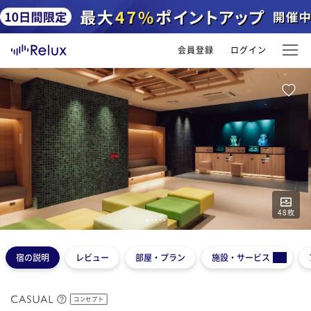
会員登録
ログイン
48
枚
1
2
3
4
5
宿の説明
レビュー
部屋・プラン
施設・サービス
コンセプト