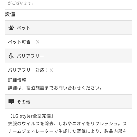
がございます。
ポイント即利用で
最大5％OFF
¥ 23,389 ~
2名
¥17,800~
設備
¥ 16,910 ~
2名
【正規料金】ホログラムチェックイン＆全室衣類ケア
ペット
マシーン導入＜朝食付き＞
【早期割引60＆連泊】非対面チェックイン＆LGスタイ
ペット可否：
×
朝食付き
現地決済可
事前決済可
IN 15:00 - 24:00 OUT11:00
ラー全室完備＜食事なし＞
ポイント即利用で
最大5％OFF
バリアフリー
素泊まり
現地決済可
事前決済可
IN 15:00 - 24:00 OUT11:00
¥25,000~
ポイント即利用で
最大5％OFF
¥ 23,750 ~
2名
バリアフリー対応：
×
¥26,420~
¥ 25,099 ~
詳細情報
2名
詳細は、宿泊施設までお問い合わせください。
【連泊】ホログラムチェックイン＆全室衣類ケアマシ
ーン導入＜朝食付き＞
【連泊】ホログラムチェックイン＆全室衣類ケアマシ
その他
朝食付き
現地決済可
事前決済可
IN 15:00 - 24:00 OUT11:00
ーン導入＜食事なし＞ 直前予約OK
ポイント即利用で
最大5％OFF
【LG styler全室完備】

素泊まり
現地決済可
事前決済可
IN 15:00 - 24:00 OUT11:00
¥25,608~
衣服のウイルスを除去、しわやニオイをリフレッシュ。ス
ポイント即利用で
最大5％OFF
¥ 24,327 ~
2名
チームジェネレーターで生成した蒸気により、製品内部を
¥27,608~