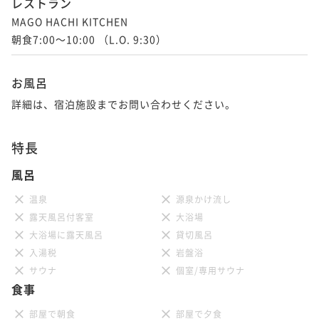
レストラン
MAGO HACHI KITCHEN

【連泊】ホログラムチェックイン＆全室衣類ケアマシ
朝食7:00～10:00 （L.O. 9:30）
ーン導入＜朝食付き＞
朝食付き
現地決済可
事前決済可
IN 15:00 - 24:00 OUT11:00
お風呂
ポイント即利用で
最大5％OFF
詳細は、宿泊施設までお問い合わせください。
¥34,700~
¥ 32,965 ~
2名
特長
風呂
温泉
源泉かけ流し
露天風呂付客室
大浴場
大浴場に露天風呂
貸切風呂
入湯税
岩盤浴
サウナ
個室/専用サウナ
食事
部屋で朝食
部屋で夕食