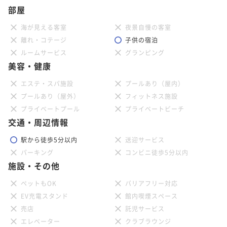
部屋
海が見える客室
夜景自慢の客室
離れ・コテージ
子供の宿泊
ルームサービス
グランピング
美容・健康
エステ・スパ施設
プールあり（屋内）
プールあり（屋外）
フィットネス施設
プライベートプール
プライベートビーチ
交通・周辺情報
駅から徒歩5分以内
送迎サービス
パーキング
コンビニ徒歩5分以内
施設・その他
ペットもOK
バリアフリー対応
EV充電スタンド
館内喫煙スペース
売店
託児サービス
エレベーター
クラブラウンジ