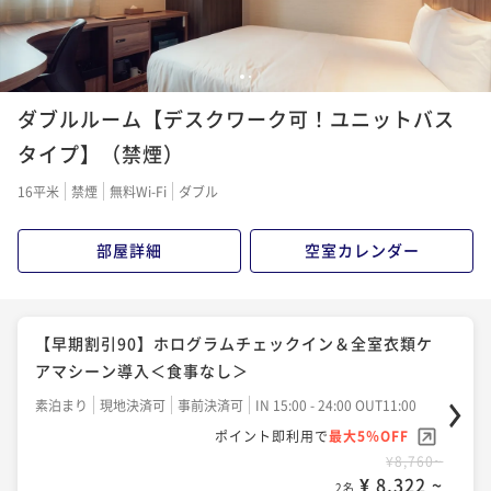
1
2
ダブルルーム【デスクワーク可！ユニットバス
タイプ】（禁煙）
16平米
禁煙
無料Wi-Fi
ダブル
部屋詳細
空室カレンダー
【早期割引90】ホログラムチェックイン＆全室衣類ケ
アマシーン導入＜食事なし＞
素泊まり
現地決済可
事前決済可
IN 15:00 - 24:00 OUT11:00
ポイント即利用で
最大5％OFF
¥8,760~
¥ 8,322 ~
2名