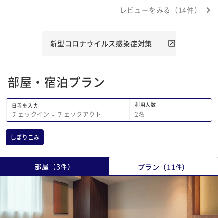
ちょっと引いちゃいました。 一見、凄
す。
レビューをみる（14件）
く綺麗なのに残念な所が目についちゃい
ました。 立地は最高です。
新型コロナウイルス感染症対策
部屋・宿泊プラン
利用人数
日程を入力
2
名
チェックイン
−
チェックアウト
しぼりこみ
部屋
（
3
）
プラン
（
11
）
件
件