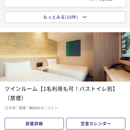
もっとみる(10件)
【早期割引30】ホログラムチェックイン＆全室衣類ケ
アマシーン導入＜食事なし＞
素泊まり
現地決済可
事前決済可
IN 15:00 - 24:00 OUT11:00
ポイント即利用で
最大5％OFF
¥8,930~
¥ 8,483 ~
2名
【スタンダード】ホログラムチェックイン＆全室衣類
1
2
ケアマシーン導入＜食事なし＞
ツインルーム【1名利用も可！バストイレ別】
素泊まり
現地決済可
事前決済可
IN 15:00 - 24:00 OUT11:00
（禁煙）
ポイント即利用で
最大5％OFF
21平米
禁煙
無料Wi-Fi
ツイン
¥9,400~
¥ 8,930 ~
2名
部屋詳細
空室カレンダー