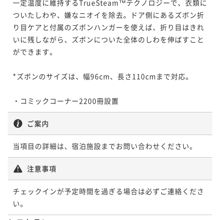
一定温度に維持するTrueSteam™テクノロジーで、衣類に
¥ 26,227 ~
2名
ついたしわや、嫌なニオイを除去。ドア側にあるズボン折
り目ケアと付属のズボンハンガーを使えば、折り目はきれ
いに残しながら、ズボンについた全体のしわを伸ばすこと
【早期割引60＆連泊】非対面チェックイン＆LGスタイ
ができます。

ラー全室完備＜朝食付き＞
朝食付き
現地決済可
事前決済可
IN 15:00 - 24:00 OUT11:00
*ズボンのサイズは、幅96cm、長さ110cmまで対応。

ポイント即利用で
最大5％OFF
¥32,720~
・コミックコーナー2200冊設置
¥ 31,084 ~
2名
ご案内
【正規料金】ホログラムチェックイン＆全室衣類ケア
当項目の詳細は、宿泊施設までお問い合わせください。
マシーン導入＜朝食付き＞
朝食付き
注意事項
現地決済可
事前決済可
IN 15:00 - 24:00 OUT11:00
ポイント即利用で
最大5％OFF
チェックインが予定時間を過ぎる場合は必ずご連絡くださ
¥33,550~
¥ 31,872 ~
い。
2名