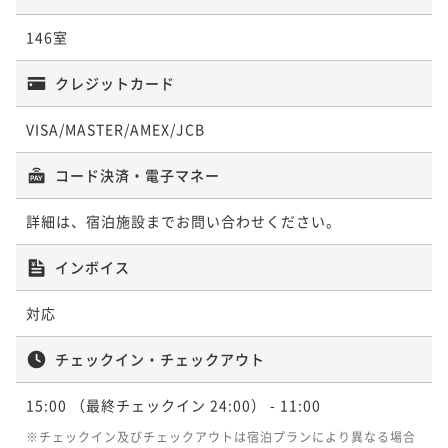
ポイント即利用で
最大5％OFF
¥ 22,847 ~
2名
朝食付き
現地決済可
事前決済可
IN 15:00 - 24:00 OUT11:00
146室
¥17,820~
ポイント即利用で
最大5％OFF
¥ 16,929 ~
2名
¥16,300~
クレジットカード
【連泊】ホログラムチェックイン＆全室衣類ケアマシ
¥ 15,485 ~
2名
ーン導入＜朝食付き＞
VISA/MASTER/AMEX/JCB
【連泊】ホログラムチェックイン＆全室衣類ケアマシ
朝食付き
現地決済可
事前決済可
IN 15:00 - 24:00 OUT11:00
ーン導入＜食事なし＞ 直前予約OK
【早期割引90】ホログラムチェックイン＆全室衣類ケ
コード決済・電子マネー
ポイント即利用で
最大5％OFF
素泊まり
現地決済可
事前決済可
IN 15:00 - 24:00 OUT11:00
アマシーン導入＜朝食付き＞
¥24,348~
ポイント即利用で
最大5％OFF
¥ 23,130 ~
詳細は、宿泊施設までお問い合わせください。
2名
朝食付き
現地決済可
事前決済可
IN 15:00 - 24:00 OUT11:00
¥18,808~
ポイント即利用で
最大5％OFF
¥ 17,867 ~
2名
インボイス
¥16,360~
¥ 15,542 ~
2名
対応
【早期割引60＆連泊】非対面チェックイン＆LGスタイ
ラー全室完備＜朝食付き＞
チェックイン・チェックアウト
【スタンダード】ホログラムチェックイン＆全室衣類
朝食付き
現地決済可
事前決済可
IN 15:00 - 24:00 OUT11:00
ケアマシーン導入＜朝食付き＞
15:00
（最終チェックイン 24:00）
- 11:00
ポイント即利用で
最大5％OFF
朝食付き
現地決済可
事前決済可
IN 15:00 - 24:00 OUT11:00
※チェックイン及びチェックアウトは宿泊プランにより異なる場合
¥24,620~