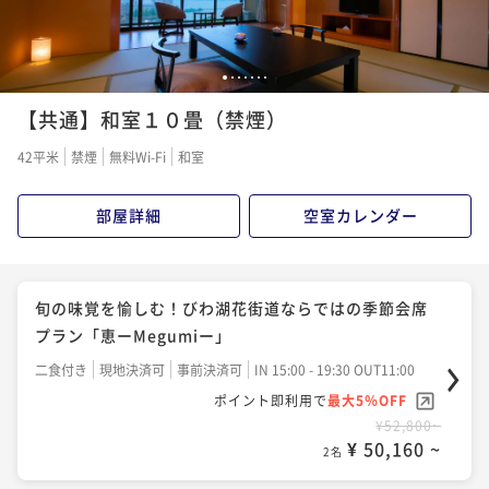
1
2
3
4
5
6
7
【共通】和室１０畳（禁煙）
42平米
禁煙
無料Wi-Fi
和室
部屋詳細
空室カレンダー
旬の味覚を愉しむ！びわ湖花街道ならではの季節会席
プラン「恵ーMegumiー」
二食付き
現地決済可
事前決済可
IN 15:00 - 19:30 OUT11:00
ポイント即利用で
最大5％OFF
¥52,800~
¥ 50,160 ~
2名