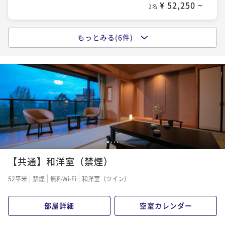
¥ 52,250 ~
¥ 62,700 ~
2名
2名
¥ 60,610 ~
2名
もっとみる(6件)
タイムセール
陶板焼き＆しゃぶしゃぶ☆近江牛がこんなに柔らかい
★宿の日★近江の旬を味わう季節の会席プラン「彩ーIr
なんて！特選近江牛会席プラン「蘇芳ーSuouー」
odoriー」～メインはえらべるこだわりの逸品！～
二食付き
現地決済可
事前決済可
IN 15:00 - 19:30 OUT11:00
二食付き
現地決済可
事前決済可
IN 15:00 - 19:30 OUT11:00
ポイント即利用で
最大5％OFF
割引とポイント即利用で
最大14％OFF
¥63,800~
¥61,600~
¥ 60,610 ~
2名
¥ 52,668 ~
2名
1
2
3
4
近江牛しゃぶしゃぶプラン～口の中でとろけるやわら
近江牛しゃぶしゃぶプラン～口の中でとろけるやわら
【共通】和洋室（禁煙）
かさ！！絶品近江牛が食べたい♪～
かさ！！絶品近江牛が食べたい♪～
二食付き
現地決済可
事前決済可
IN 15:00 - 19:30 OUT11:00
52平米
禁煙
無料Wi-Fi
和洋室（ツイン）
二食付き
現地決済可
事前決済可
IN 15:00 - 19:30 OUT11:00
ポイント即利用で
最大5％OFF
ポイント即利用で
最大5％OFF
¥63,800~
部屋詳細
空室カレンダー
¥63,800~
¥ 60,610 ~
2名
¥ 60,610 ~
2名