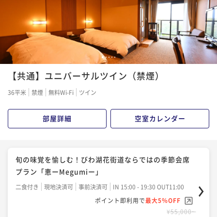
ポイント即利用で
最大5％OFF
割引とポイント即利用で
最大14％OFF
¥61,600~
¥61,600~
¥ 58,520 ~
2名
¥ 52,668 ~
2名
1
2
3
4
5
陶板焼き＆しゃぶしゃぶ☆近江牛がこんなに柔らかい
【6～8月限定！】夏の特選会席プラン ～旬を味わう
【共通】ユニバーサルツイン（禁煙）
なんて！特選近江牛会席プラン「蘇芳ーSuouー」
鱧づくし会席～
二食付き
現地決済可
事前決済可
IN 15:00 - 19:30 OUT11:00
36平米
禁煙
無料Wi-Fi
ツイン
二食付き
現地決済可
事前決済可
IN 15:00 - 20:00 OUT11:00
ポイント即利用で
最大5％OFF
ポイント即利用で
最大5％OFF
¥61,600~
部屋詳細
空室カレンダー
¥63,800~
¥ 58,520 ~
2名
¥ 60,610 ~
2名
旬の味覚を愉しむ！びわ湖花街道ならではの季節会席
近江の食材や四季折々の旬の味覚を堪能する、調理長
近江牛すき焼きプラン～口の中でとろけるやわらか
プラン「恵ーMegumiー」
こだわりの近江美食会席プラン「極ーKiwamiー」
さ！！絶品近江牛が食べたい♪～
二食付き
現地決済可
事前決済可
IN 15:00 - 19:30 OUT11:00
二食付き
現地決済可
事前決済可
IN 15:00 - 19:30 OUT11:00
二食付き
現地決済可
事前決済可
IN 15:00 - 19:30 OUT11:00
ポイント即利用で
最大5％OFF
ポイント即利用で
最大5％OFF
ポイント即利用で
最大5％OFF
¥55,000~
¥66,000~
¥63,800~