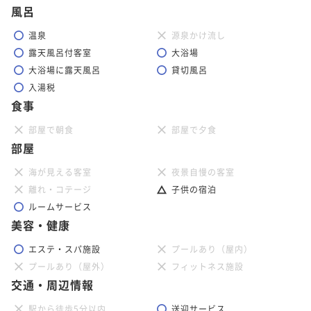
風呂
温泉
源泉かけ流し
露天風呂付客室
大浴場
大浴場に露天風呂
貸切風呂
入湯税
食事
部屋で朝食
部屋で夕食
部屋
海が見える客室
夜景自慢の客室
離れ・コテージ
子供の宿泊
ルームサービス
美容・健康
エステ・スパ施設
プールあり（屋内）
プールあり（屋外）
フィットネス施設
交通・周辺情報
駅から徒歩5分以内
送迎サービス