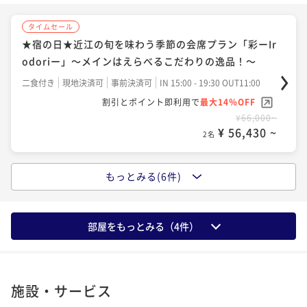
タイムセール
近江の食材や四季折々の旬の味覚を堪能する、調理長
近江牛すき焼きプラン～口の中でとろけるやわらか
★宿の日★近江の旬を味わう季節の会席プラン「彩ーIr
こだわりの近江美食会席プラン「極ーKiwamiー」
さ！！絶品近江牛が食べたい♪～
odoriー」～メインはえらべるこだわりの逸品！～
二食付き
現地決済可
事前決済可
IN 15:00 - 19:30 OUT11:00
二食付き
現地決済可
事前決済可
IN 15:00 - 19:30 OUT11:00
二食付き
現地決済可
事前決済可
IN 15:00 - 19:30 OUT11:00
ポイント即利用で
最大5％OFF
ポイント即利用で
最大5％OFF
割引とポイント即利用で
最大14％OFF
¥68,200~
¥63,800~
¥66,000~
¥ 64,790 ~
2名
¥ 60,610 ~
2名
¥ 56,430 ~
2名
もっとみる(6件)
陶板焼き＆しゃぶしゃぶ☆近江牛がこんなに柔らかい
旬の味覚を愉しむ！びわ湖花街道ならではの季節会席
なんて！特選近江牛会席プラン「蘇芳ーSuouー」
プラン「恵ーMegumiー」
二食付き
現地決済可
事前決済可
IN 15:00 - 19:30 OUT11:00
二食付き
現地決済可
事前決済可
IN 15:00 - 19:30 OUT11:00
部屋をもっとみる（
4
件）
ポイント即利用で
最大5％OFF
ポイント即利用で
最大5％OFF
¥63,800~
¥59,400~
¥ 60,610 ~
2名
¥ 56,430 ~
2名
施設・サービス