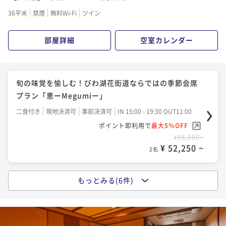
二食付き
現地決済可
事前決済可
IN 15:00 - 19:30 OUT11:00
36平米
禁煙
無料Wi-Fi
ツイン
二食付き
現地決済可
事前決済可
IN 15:00 - 20:00 OUT11:00
ポイント即利用で
最大5％OFF
ポイント即利用で
最大5％OFF
¥61,600~
部屋詳細
空室カレンダー
¥61,600~
¥ 58,520 ~
2名
¥ 58,520 ~
2名
旬の味覚を愉しむ！びわ湖花街道ならではの季節会席
近江の食材や四季折々の旬の味覚を堪能する、調理長
近江牛しゃぶしゃぶプラン～口の中でとろけるやわら
プラン「恵ーMegumiー」
こだわりの近江美食会席プラン「極ーKiwamiー」
かさ！！絶品近江牛が食べたい♪～
二食付き
現地決済可
事前決済可
IN 15:00 - 19:30 OUT11:00
二食付き
現地決済可
事前決済可
IN 15:00 - 19:30 OUT11:00
二食付き
現地決済可
事前決済可
IN 15:00 - 19:30 OUT11:00
ポイント即利用で
最大5％OFF
ポイント即利用で
最大5％OFF
ポイント即利用で
最大5％OFF
¥55,000~
¥66,000~
¥61,600~
¥ 52,250 ~
¥ 62,700 ~
2名
2名
¥ 58,520 ~
2名
もっとみる(6件)
タイムセール
近江牛すき焼きプラン～口の中でとろけるやわらか
★宿の日★近江の旬を味わう季節の会席プラン「彩ーIr
さ！！絶品近江牛が食べたい♪～
odoriー」～メインはえらべるこだわりの逸品！～
二食付き
現地決済可
事前決済可
IN 15:00 - 19:30 OUT11:00
二食付き
現地決済可
事前決済可
IN 15:00 - 19:30 OUT11:00