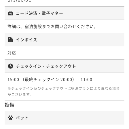
なんて！特選近江牛会席プラン「蘇芳ーSuouー」
二食付き
現地決済可
事前決済可
IN 15:00 - 19:30 OUT11:00
コード決済・電子マネー
ポイント即利用で
最大5％OFF
¥68,200~
詳細は、宿泊施設までお問い合わせください。
¥ 64,790 ~
2名
インボイス
【6～8月限定！】夏の特選会席プラン ～旬を味わう
対応
鱧づくし会席～
チェックイン・チェックアウト
二食付き
現地決済可
事前決済可
IN 15:00 - 20:00 OUT11:00
ポイント即利用で
最大5％OFF
15:00
（最終チェックイン 20:00）
- 11:00
¥68,200~
¥ 64,790 ~
※チェックイン及びチェックアウトは宿泊プランにより異なる場合
2名
がございます。
設備
近江の食材や四季折々の旬の味覚を堪能する、調理長
こだわりの近江美食会席プラン「極ーKiwamiー」
ペット
二食付き
現地決済可
事前決済可
IN 15:00 - 19:30 OUT11:00