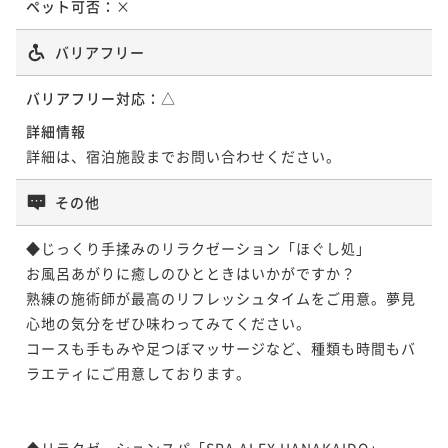
ペット可否：
×
ポイント即利用で
最大5％OFF
¥72,600~
バリアフリー
¥ 68,970 ~
2名
バリアフリー対応：
△
詳細情報
詳細は、宿泊施設までお問い合わせください。
その他
◆じっくり手揉みのリラクゼーション「ほぐし処」

お風呂あがりに癒しのひとときはいかがですか？

熟練の施術師が最高のリフレッシュタイムをご用意。夢見
心地の気分をぜひ味わってみてください。

コースも手もみや足つぼマッサージなど、種類も時間もバ
ラエティにご用意しております。

◆リラクゼーションスパ「SPA ALEX HANAKAIDO」
