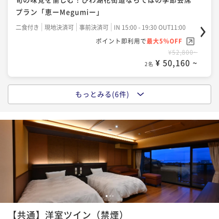
【6～8月限定！】夏の特選会席プラン ～旬を味わう
プラン「恵ーMegumiー」
鱧づくし会席～
二食付き
現地決済可
事前決済可
IN 15:00 - 19:30 OUT11:00
二食付き
現地決済可
事前決済可
IN 15:00 - 20:00 OUT11:00
ポイント即利用で
最大5％OFF
ポイント即利用で
最大5％OFF
¥52,800~
¥61,600~
¥ 50,160 ~
2名
¥ 58,520 ~
2名
もっとみる(6件)
タイムセール
近江牛すき焼きプラン～口の中でとろけるやわらか
★宿の日★近江の旬を味わう季節の会席プラン「彩ーIr
さ！！絶品近江牛が食べたい♪～
odoriー」～メインはえらべるこだわりの逸品！～
二食付き
現地決済可
事前決済可
IN 15:00 - 19:30 OUT11:00
二食付き
現地決済可
事前決済可
IN 15:00 - 19:30 OUT11:00
ポイント即利用で
最大5％OFF
割引とポイント即利用で
最大14％OFF
¥61,600~
¥59,400~
¥ 58,520 ~
2名
¥ 50,787 ~
2名
1
2
3
近江牛しゃぶしゃぶプラン～口の中でとろけるやわら
【6～8月限定！】夏の特選会席プラン ～旬を味わう
【共通】洋室ツイン（禁煙）
かさ！！絶品近江牛が食べたい♪～
鱧づくし会席～