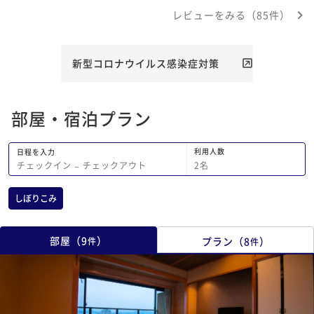
レビューをみる（85件）
新型コロナウイルス感染症対策
部屋・宿泊プラン
利用人数
日程を入力
2
名
チェックイン
−
チェックアウト
しぼりこみ
部屋
（
9
）
プラン
（
8
）
件
件