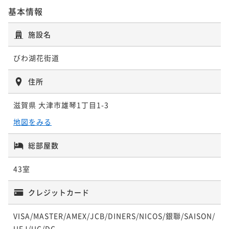
【6～8月限定！】夏の特選会席プラン ～旬を味わう
基本情報
近江牛すき焼きプラン～口の中でとろけるやわらか
鱧づくし会席～
さ！！絶品近江牛が食べたい♪～
施設名
二食付き
現地決済可
事前決済可
IN 15:00 - 20:00 OUT11:00
二食付き
現地決済可
事前決済可
IN 15:00 - 19:30 OUT11:00
ポイント即利用で
最大5％OFF
ポイント即利用で
最大5％OFF
びわ湖花街道
¥66,000~
¥68,200~
¥ 62,700 ~
2名
¥ 64,790 ~
2名
住所
滋賀県 大津市雄琴1丁目1-3
近江の食材や四季折々の旬の味覚を堪能する、調理長
近江牛しゃぶしゃぶプラン～口の中でとろけるやわら
地図をみる
こだわりの近江美食会席プラン「極ーKiwamiー」
かさ！！絶品近江牛が食べたい♪～
二食付き
現地決済可
事前決済可
IN 15:00 - 19:30 OUT11:00
二食付き
現地決済可
事前決済可
IN 15:00 - 19:30 OUT11:00
総部屋数
ポイント即利用で
最大5％OFF
ポイント即利用で
最大5％OFF
¥68,200~
43室
¥68,200~
¥ 64,790 ~
2名
¥ 64,790 ~
2名
クレジットカード
VISA/MASTER/AMEX/JCB/DINERS/NICOS/銀聯/SAISON/
陶板焼き＆しゃぶしゃぶ☆近江牛がこんなに柔らかい
UFJ/UC/DC