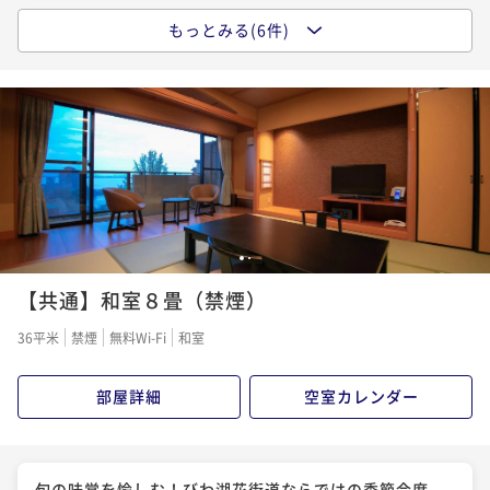
もっとみる(6件)
タイムセール
★宿の日★近江の旬を味わう季節の会席プラン「彩ーIr
odoriー」～メインはえらべるこだわりの逸品！～
二食付き
現地決済可
事前決済可
IN 15:00 - 19:30 OUT11:00
割引とポイント即利用で
最大14％OFF
¥59,400~
¥ 50,787 ~
2名
1
2
陶板焼き＆しゃぶしゃぶ☆近江牛がこんなに柔らかい
【共通】和室８畳（禁煙）
なんて！特選近江牛会席プラン「蘇芳ーSuouー」
36平米
禁煙
無料Wi-Fi
和室
二食付き
現地決済可
事前決済可
IN 15:00 - 19:30 OUT11:00
ポイント即利用で
最大5％OFF
部屋詳細
空室カレンダー
¥61,600~
¥ 58,520 ~
2名
旬の味覚を愉しむ！びわ湖花街道ならではの季節会席