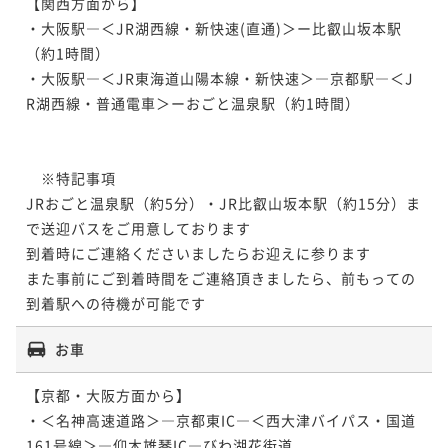
【関西方面から】

・大阪駅―＜JR湖西線・新快速(直通)＞ー比叡山坂本駅
（約1時間）

・大阪駅―＜JR東海道山陽本線・新快速＞―京都駅―＜J
R湖西線・普通電車＞ーおごと温泉駅（約1時間）

　※特記事項

JRおごと温泉駅（約5分）・JR比叡山坂本駅（約15分）ま
で送迎バスをご用意しております

到着時にご連絡くださいましたらお迎えに参ります

また事前にご到着時間をご連絡頂きましたら、前もっての
到着駅への待機が可能です
お車
【京都・大阪方面から】

・＜名神高速道路＞―京都東IC―＜西大津バイパス・国道
161号線＞―仰木雄琴IC―びわ湖花街道
