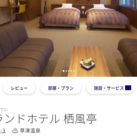
1
2
3
4
5
レビュー
部屋・プラン
施設・サービス
うてい
ランドホテル 栖風亭
-3
草津温泉