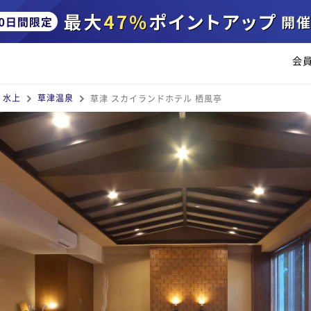
会
・水上
草津温泉
草津 スカイランドホテル 栖風亭