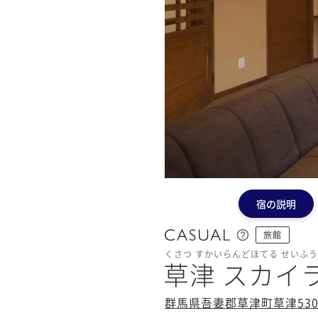
宿の説明
旅館
くさつ すかいらんどほてる せいふ
草津 スカイ
群馬県吾妻郡草津町草津530