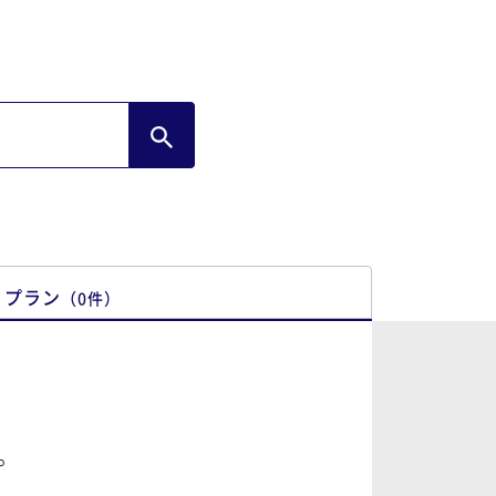
プラン
（
0
件
）
。