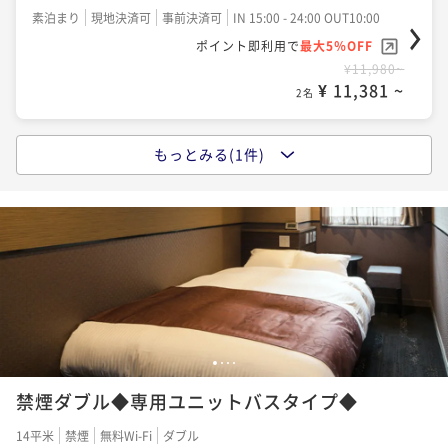
素泊まり
現地決済可
事前決済可
IN 15:00 - 24:00 OUT10:00
ポイント即利用で
最大5％OFF
¥11,980~
¥ 11,381 ~
2名
もっとみる(1件)
＼スタンダード東京STAYプラン／ ★朝食付き
朝食付き
現地決済可
事前決済可
IN 15:00 - 24:00 OUT10:00
ポイント即利用で
最大5％OFF
¥15,580~
¥ 14,801 ~
2名
1
2
3
4
禁煙ダブル◆専用ユニットバスタイプ◆
14平米
禁煙
無料Wi-Fi
ダブル