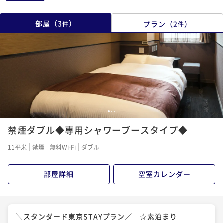
部屋
（
3
）
プラン
（
2
）
件
件
1
2
3
禁煙ダブル◆専用シャワーブースタイプ◆
11平米
禁煙
無料Wi-Fi
ダブル
部屋詳細
空室カレンダー
＼スタンダード東京STAYプラン／ ☆素泊まり