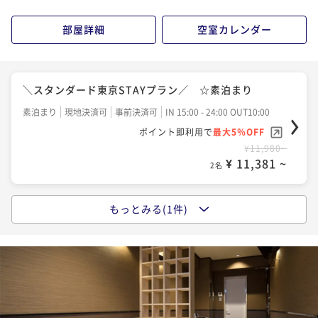
部屋詳細
空室カレンダー
＼スタンダード東京STAYプラン／ ☆素泊まり
素泊まり
現地決済可
事前決済可
IN 15:00 - 24:00 OUT10:00
ポイント即利用で
最大5％OFF
¥11,980~
¥ 11,381 ~
2名
もっとみる(1件)
＼スタンダード東京STAYプラン／ ★朝食付き
朝食付き
現地決済可
事前決済可
IN 15:00 - 24:00 OUT10:00
ポイント即利用で
最大5％OFF
¥15,580~
¥ 14,801 ~
2名