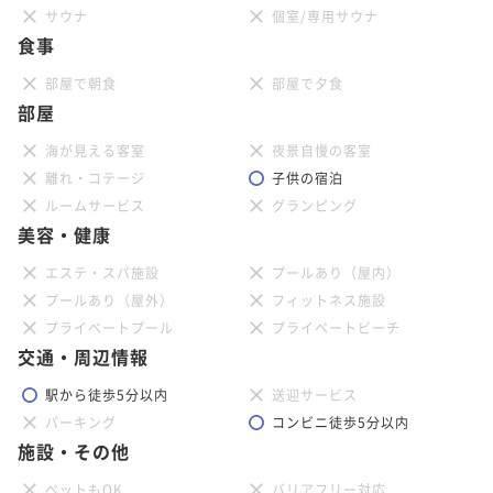
サウナ
個室/専用サウナ
食事
部屋で朝食
部屋で夕食
部屋
海が見える客室
夜景自慢の客室
離れ・コテージ
子供の宿泊
ルームサービス
グランピング
美容・健康
エステ・スパ施設
プールあり（屋内）
プールあり（屋外）
フィットネス施設
プライベートプール
プライベートビーチ
交通・周辺情報
駅から徒歩5分以内
送迎サービス
パーキング
コンビニ徒歩5分以内
施設・その他
ペットもOK
バリアフリー対応