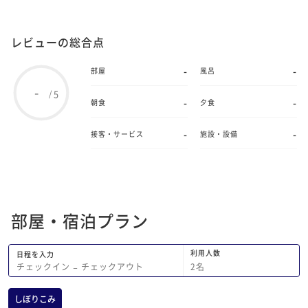
レビューの総合点
-
-
部屋
風呂
-
5
/
-
-
朝食
夕食
-
-
接客・サービス
施設・設備
部屋・宿泊プラン
利用人数
日程を入力
2
名
チェックイン
−
チェックアウト
しぼりこみ