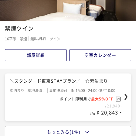
1
2
3
4
禁煙ツイン
16平米
禁煙
無料Wi-Fi
ツイン
部屋詳細
空室カレンダー
＼スタンダード東京STAYプラン／ ☆素泊まり
素泊まり
現地決済可
事前決済可
IN 15:00 - 24:00 OUT10:00
ポイント即利用で
最大5％OFF
¥21,940~
¥ 20,843 ~
2名
もっとみる(1件)
＼スタンダード東京STAYプラン／ ★朝食付き