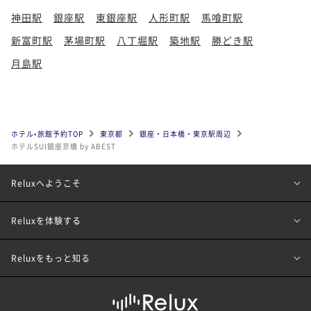
神田駅
銀座駅
東銀座駅
人形町駅
馬喰町駅
新富町駅
茅場町駅
八丁堀駅
築地駅
勝どき駅
月島駅
ホテル•旅館予約TOP
東京都
銀座・日本橋・東京駅周辺
ホテルSUI銀座京橋 by ABEST
Reluxへようこそ
Reluxを体験する
Reluxをもっと知る