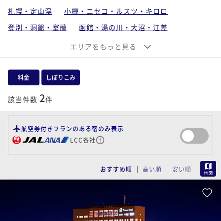
札幌・定山渓
小樽・ニセコ・ルスツ・キロロ
登別・洞爺・室蘭
函館・湯の川・大沼・江差
稚内・旭川・富良野・トマム
エリアをもっと見る
釧路・阿寒・サロマ・知床・網走
支笏湖・千歳・苫小牧・石狩・空知
料金
しぼりこみ
帯広・十勝川・日高
2
該当件数
件
北海道離島（利尻・礼文・天売・焼尻）
航空券付きプランのある宿のみ表示
LCC各社
MAP
おすすめ順
高い順
安い順