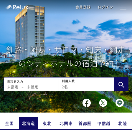
会員登録
ログイン
釧路・阿寒・サロマ・知床・網走
のシティホテルの宿泊予約
利用人数
日程を入力
2
名
未指定
−
未指定
全国
北海道
東北
北関東
首都圏
甲信越
北陸