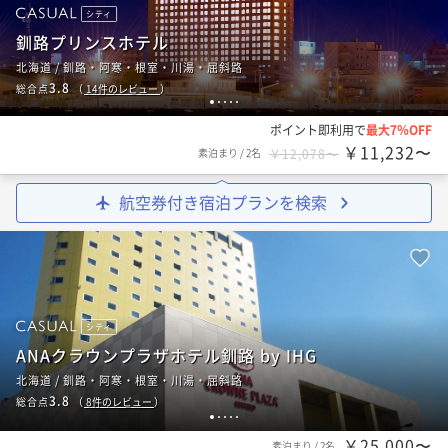
シティ
釧路プリンスホテル
北海道 / 釧路・阿寒・根室・川湯・屈斜路
3.8
総合点
（
14
件のレビュー
）
1
2
3
4
5
ポイント即利用で
最大7％OFF
￥11,232〜
素泊まり
/
2名
￥12,078〜
航空券付き宿泊プランを検索
シティ
ANAクラウンプラザホテル釧路 by IHG
北海道 / 釧路・阿寒・根室・川湯・屈斜路
3.8
総合点
（
8
件のレビュー
）
1
2
3
4
5
￥25,000〜
素泊まり
/
2名