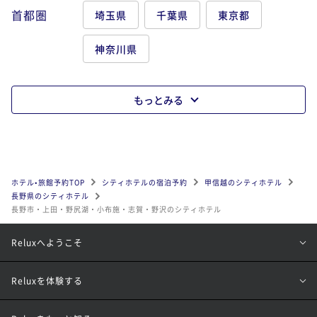
首都圏
埼玉県
千葉県
東京都
神奈川県
もっとみる
ホテル•旅館予約TOP
シティホテルの宿泊予約
甲信越のシティホテル
長野県のシティホテル
長野市・上田・野尻湖・小布施・志賀・野沢のシティホテル
Reluxへようこそ
Reluxを体験する