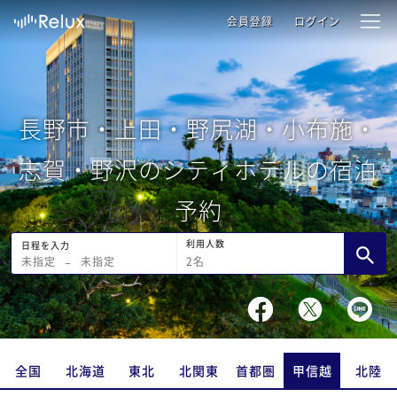
会員登録
ログイン
長野市・上田・野尻湖・小布施・
志賀・野沢のシティホテルの宿泊
予約
利用人数
日程を入力
2
名
未指定
−
未指定
全国
北海道
東北
北関東
首都圏
甲信越
北陸