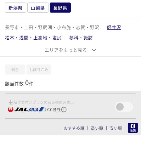
新潟県
山梨県
長野県
長野市・上田・野尻湖・小布施・志賀・野沢
軽井沢
松本・浅間・上高地・塩尻
蓼科・諏訪
白馬・大町・安曇野
昼神・飯田・下伊那
エリアをもっと見る
料金
しぼりこみ
0
該当件数
件
航空券付きプランのある宿のみ表示
LCC各社
MAP
おすすめ順
高い順
安い順