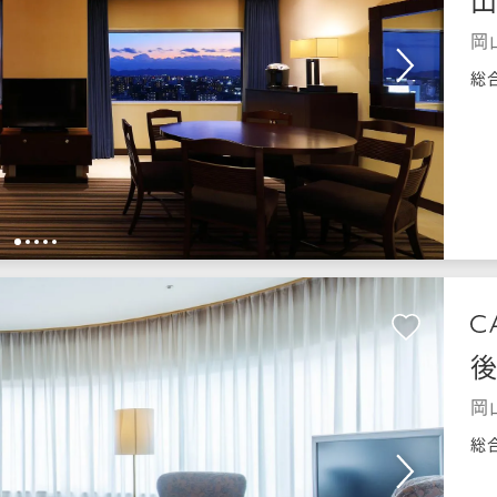
岡
総
1
2
3
4
5
岡
総