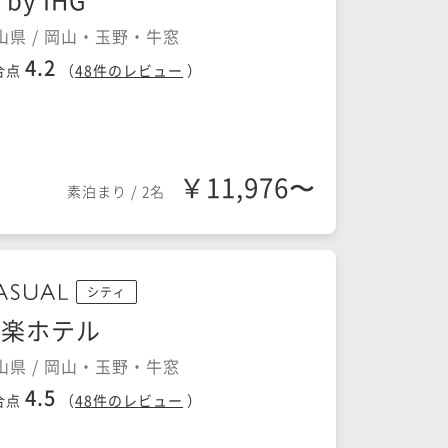
山県 / 岡山・玉野・牛窓
4.2
合点
（
48
件のレビュー
）
￥11,976〜
素泊まり
/
2名
シティ
後楽ホテル
山県 / 岡山・玉野・牛窓
4.5
合点
（
48
件のレビュー
）