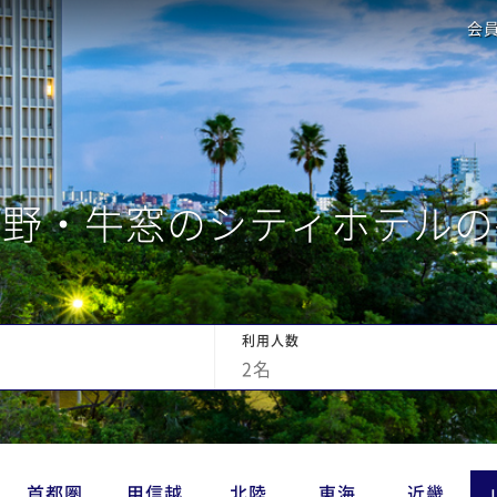
会
玉野・牛窓のシティホテルの
利用人数
2
名
首都圏
甲信越
北陸
東海
近畿