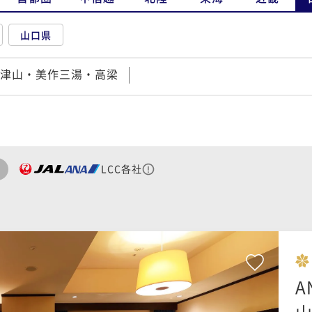
山口県
津山・美作三湯・高梁
LCC各社
A
山