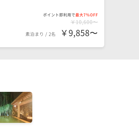
ポイント即利用で
最大7％OFF
￥10,600〜
￥9,858〜
素泊まり
/
2名