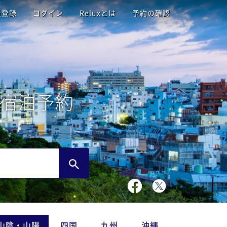
員登録
ログイン
Reluxとは
予約の確認
宿泊予約
山陰・山陽
四国
九州
沖縄