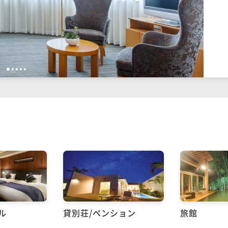
1
2
3
4
5
ル
貸別荘/ペンション
旅館