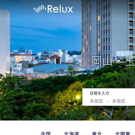
岡山・
日程を入力
未指定
−
未指定
全国
北海道
東北
北関東