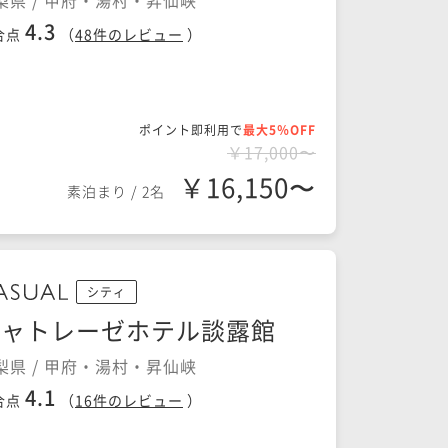
梨県 / 甲府・湯村・昇仙峡
4.3
合点
（
48
件のレビュー
）
ポイント即利用で
最大5％OFF
￥17,000〜
￥16,150〜
素泊まり
/
2名
シティ
シャトレーゼホテル談露館
梨県 / 甲府・湯村・昇仙峡
4.1
合点
（
16
件のレビュー
）