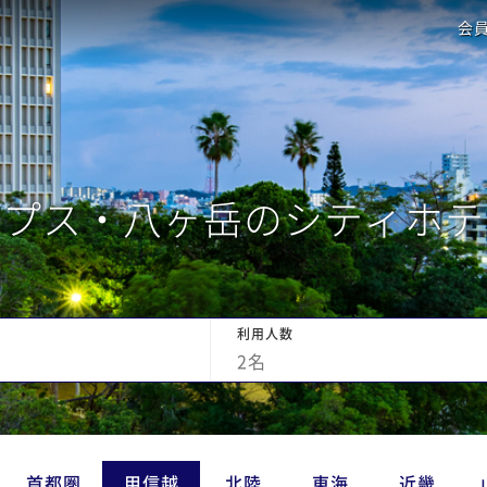
会
ルプス・八ヶ岳のシティホテ
利用人数
2
名
首都圏
甲信越
北陸
東海
近畿