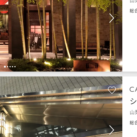
山
総
1
2
3
4
5
山
総