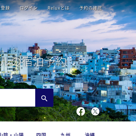
員登録
ログイン
Reluxとは
予約の確認
ルの宿泊予約
山陰・山陽
四国
九州
沖縄