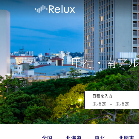
甲府・南ア
日程を入力
未指定
−
未指定
全国
北海道
東北
北関東