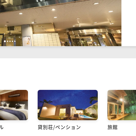
1
2
3
4
5
ル
貸別荘/ペンション
旅館