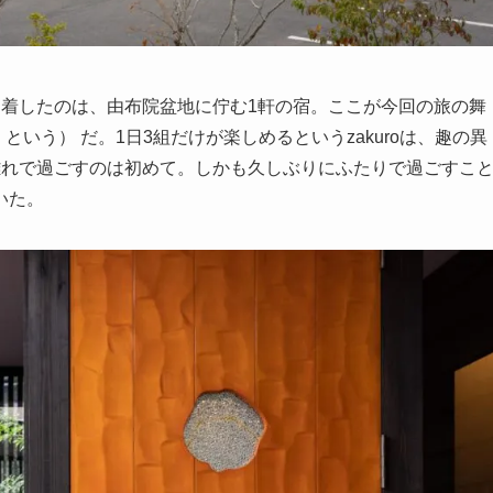
到着したのは、由布院盆地に佇む1軒の宿。ここが今回の旅の舞
下「zakuro」という） だ。1日3組だけが楽しめるというzakuroは、趣の異
離れで過ごすのは初めて。しかも久しぶりにふたりで過ごすこ
いた。