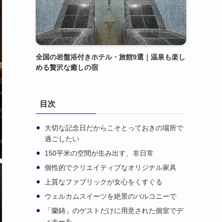
全国の岩盤浴付きホテル・旅館9選｜温泉も楽し
める贅沢な癒しの宿
目次
大切な記念日だからこそとっておきの場所で
過ごしたい
150平米の空間が生み出す、非日常
個性的でクリエイティブなオリジナル家具
上質なファブリックが女心をくすぐる
ウェルカムスイーツを絶景のバルコニーで
「蘭鋳」のゲストだけに用意された個室でデ
ィナーを