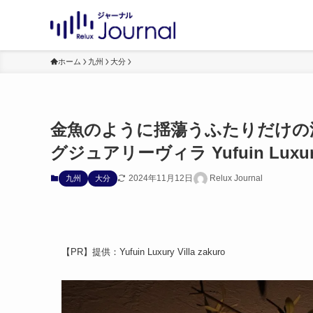
ホーム
九州
大分
金魚のように揺蕩うふたりだけの濃
グジュアリーヴィラ Yufuin Luxury V
2024年11月12日
Relux Journal
九州
大分
【PR】提供：Yufuin Luxury Villa zakuro