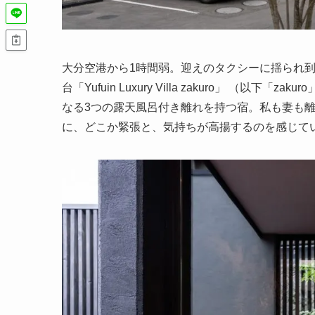
大分空港から1時間弱。迎えのタクシーに揺られ
台「Yufuin Luxury Villa zakuro」 （以
なる3つの露天風呂付き離れを持つ宿。私も妻も
に、どこか緊張と、気持ちが高揚するのを感じて