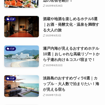
辺の名宿を紹介！
2025年9月26日
酒蔵や地酒を楽しめるホテル5選
兵庫
｜お酒・発酵文化・温泉を満喫す
る大人の旅
2025年9月2日
瀬戸内海が見えるおすすめホテル
兵庫
10選｜おしゃれな高級リゾートか
ら子連れ向け＆コスパ宿まで！
2025年8月22日
淡路島のおすすめヴィラ6選｜カ
兵庫
ップル・大人数で泊まりたい！海
が見える宿も
2026年7月1日