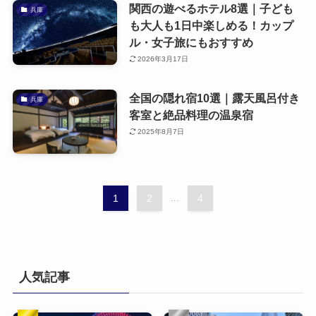
関西の遊べるホテル8選｜子ども
兵庫
も大人も1日中楽しめる！カップ
ル・女子旅にもおすすめ
2026年3月17日
全国の隠れ宿10選｜露天風呂付き
兵庫
客室と絶品料理の温泉宿
2025年8月7日
1
2
...
4
人気記事