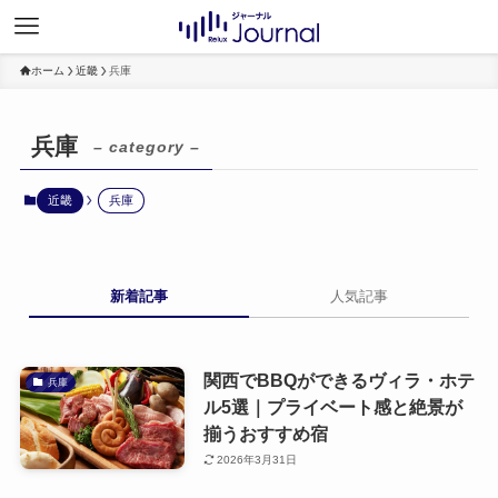
ホーム
近畿
兵庫
兵庫
– category –
近畿
兵庫
新着記事
人気記事
関西でBBQができるヴィラ・ホテ
兵庫
ル5選｜プライベート感と絶景が
揃うおすすめ宿
2026年3月31日