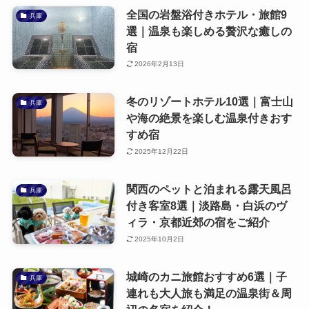
全国の岩盤浴付きホテル・旅館9
兵庫
選｜温泉も楽しめる贅沢な癒しの
宿
2026年2月13日
冬のリゾートホテル10選｜富士山
兵庫
や海の絶景を楽しむ温泉付きおす
すめ宿
2025年12月22日
関西のペットと泊まれる露天風呂
兵庫
付き客室8選｜淡路島・白浜のヴ
ィラ・京都近郊の宿をご紹介
2025年10月2日
城崎のカニ旅館おすすめ6選｜子
兵庫
連れも大人旅も満足の温泉街＆周