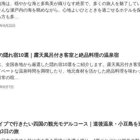
内海は、穏やかな海と多島美が織りなす絶景で、多くの旅人を魅了して
そんな瀬戸内の海を眺めながら、心地よいひとときを過ごせるホテルを
方も多...
5年8月22日
の隠れ宿10選｜露天風呂付き客室と絶品料理の温泉宿
は、全国各地から厳選した隠れ宿10選をご紹介します。露天風呂付き客
イベートな温泉時間を満喫したり、地元食材を活かした絶品料理を味わ
常の喧...
5年8月7日
イブで行きたい四国の観光モデルコース｜道後温泉・小豆島を
泊3日の旅