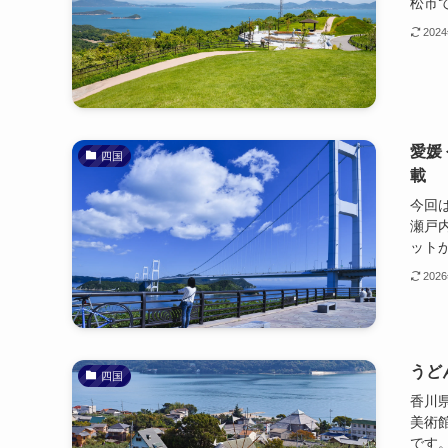
松市で
202
愛媛
四国
載
今回
瀬戸
ットが
202
うど
四国
香川
美術
です。