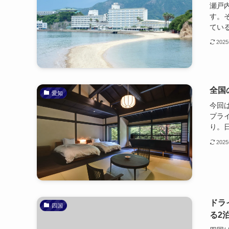
瀬戸
す。
ている
202
全国
愛知
今回
プラ
り。日
202
ドラ
四国
る2