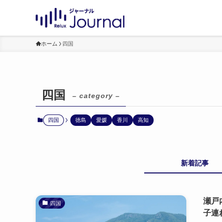
ホーム
四国
四国
– category –
四国
徳島
愛媛
香川
高知
新着記事
瀬戸
四国
子連