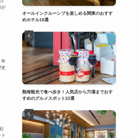
力
所が
オールインクルーシブを楽しめる関東のおすす
めホテル18選
、年
歴史
熱海観光で食べ歩き！人気店から穴場までおす
すめのグルメスポット22選
石
レト