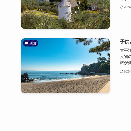
202
子供
四国
太平
人物
旅が楽
202