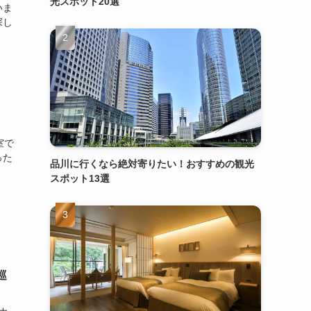
光スポット20選
いま
探し
室で
った
品川に行くなら絶対寄りたい！おすすめの観光
スポット13選
巡