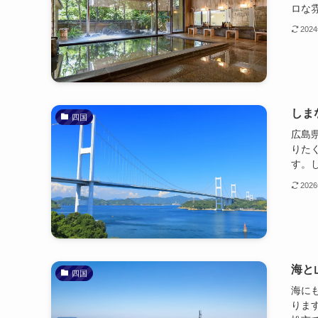
ロな雰
202
しま
四国
広島
りた
す。し
202
海と
四国
海に
りま