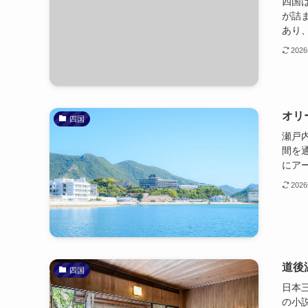
四国
が詰
あり、
202
オリ
四国
瀬戸
間を
にアー
202
道後
四国
日本
の小