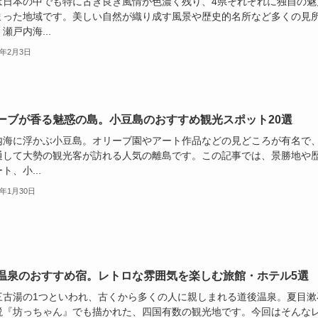
は日本の中でも特に古き良き風情が色濃く残り、4県それぞれに独自の魅
まった地域です。美しい自然が織り成す風景や歴史的名所など多くの見
瀬戸内海...
6年2月3日
ーブが香る魅惑の島。小豆島のおすすめ観光スポット20選
内海に浮かぶ小豆島。オリーブ園やアート作品などの見どころが有名で
通して大勢の観光客が訪れる人気の離島です。この記事では、景勝地や
ト、小...
6年1月30日
温泉のおすすめ宿。レトロな雰囲気を楽しむ旅館・ホテル5選
三古湯の1つといわれ、古くから多くの人に親しまれる道後温泉。夏目漱
説『坊っちゃん』でも描かれた、四国有数の観光地です。今回はそんな