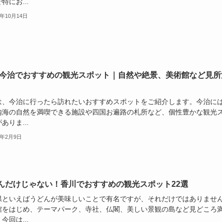
特にお...
4年10月14日
 今治でおすすめの観光スポット｜自然や絶景、美術館など見所
は、今治に行ったら訪れたいおすすめスポットをご紹介します。今治に
内海の自然を満喫できる施設や四国お遍路の札所など、個性豊かな観光
ありま...
6年2月9日
んだけじゃない！香川でおすすめの観光スポット22選
県といえばうどんが美味しいことで有名ですが、それだけではありませ
館をはじめ、テーマパーク、寺社、仏閣、美しい景観の島など見どころ
今回は...