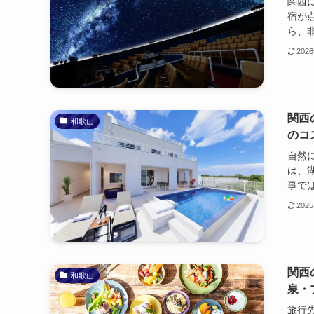
関西
宿が
ら、非
202
関西
和歌山
のコ
自然
は、
事では
202
関西
和歌山
泉・
旅行