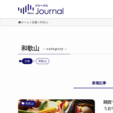
ホーム
近畿
和歌山
和歌山
– category –
近畿
和歌山
新着記事
関西
和歌山
うお