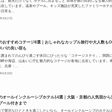
には、観光だけでなく“ホテルに泊まること”自体が旅の目的になる魅力
点在しています。温泉やプール、キッズ施設が充実したファミリーホテ
日常を...
6年3月17日
のおすすめコテージ8選｜おしゃれなカップル旅行や大人数もO
スパの良い宿も
に囲まれてのんびり過ごす休日にぴったりな「コテージステイ」。関西
湖畔や海辺、山あいに佇む魅力的なコテージが各地に点在しています。
、兵庫・...
5年6月19日
のオールインクルーシブホテル14選｜大阪・京都の人気宿から
プール付きまで
先で贅沢なひとときを過ごしたいなら、オールインクルーシブのホテル