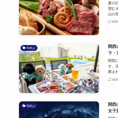
夏の
望む
山の里
202
関西
和歌山
ラ・
関西
す。
囲まれ
202
関西
和歌山
女子