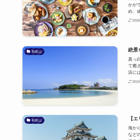
かが
め、値
202
絶景
和歌山
真っ
て癒
浜には
202
【エ
和歌山
海か
など