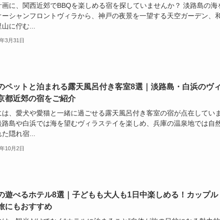
計画に、関西近郊でBBQを楽しめる宿を探していませんか？ 淡路島の海
オーシャンフロントヴィラから、神戸の夜景を一望する天空ガーデン、
山に佇む...
6年3月31日
のペットと泊まれる露天風呂付き客室8選｜淡路島・白浜のヴ
京都近郊の宿をご紹介
には、愛犬や愛猫と一緒に過ごせる露天風呂付き客室の宿が点在してい
淡路島や白浜では海を望むヴィラステイを楽しめ、兵庫の温泉地では自
た隠れ宿...
5年10月2日
の遊べるホテル8選｜子どもも大人も1日中楽しめる！カップル
旅にもおすすめ