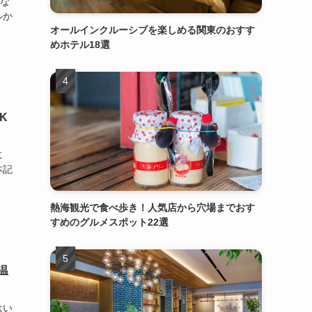
的な
ルか
オールインクルーシブを楽しめる関東のおすす
めホテル18選
K
に
本記
熱海観光で食べ歩き！人気店から穴場までおす
すめのグルメスポット22選
温
はい