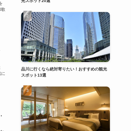
光スポット20選
を
和歌
ィ
ま
品川に行くなら絶対寄りたい！おすすめの観光
然に
スポット13選
・