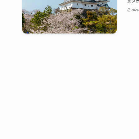
光スポ
202