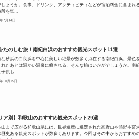
でしょうか。食事、ドリンク、アクティビティなどが宿泊料金に含まれ
段を気...
6年7月14日
をたのしむ旅！南紀白浜のおすすめ観光スポット11選
白な砂浜の白良浜を中心に美しい絶景が数多く点在する南紀白浜。景色
されたあとは温かい温泉に癒される、そんな旅はいかがでしょうか。南
子供も...
4年10月15日
リア別】和歌山のおすすめ観光スポット29選
ら山まで広がる和歌山県には、世界遺産に選定された高野山や熊野本宮
の歴史ある観光スポットが数多くあります。今回はその中からおすすめ