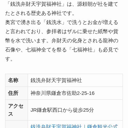
「銭洗弁財天宇賀福神社」は、源頼朝が社を建て
たとされる歴史ある神社です。
奥宮で湧き出る「銭洗水」で洗うとお金が増える
と言われており、参拝者はザルに乗せた紙幣や貨
幣を水で洗います。弁財天の化身とされる龍神の
石像や、七福神全てを祭る「七福神社」も必見で
す。
名称
銭洗弁財天宇賀福神社
住所
神奈川県鎌倉市佐助2-25-16
アクセ
JR鎌倉駅西口から徒歩25分
ス
銭洗弁財天宇賀福神社｜鎌倉観光公式