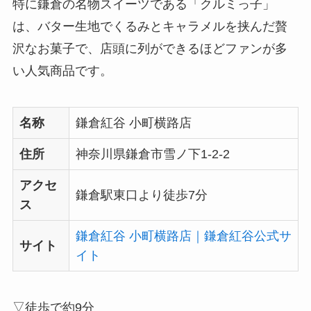
特に鎌倉の名物スイーツである「クルミっ子」
は、バター生地でくるみとキャラメルを挟んだ贅
沢なお菓子で、店頭に列ができるほどファンが多
い人気商品です。
名称
鎌倉紅谷 小町横路店
住所
神奈川県鎌倉市雪ノ下1-2-2
アクセ
鎌倉駅東口より徒歩7分
ス
鎌倉紅谷 小町横路店｜鎌倉紅谷公式サ
サイト
イト
▽徒歩で約9分