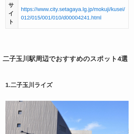
サ
https://www.city.setagaya.lg.jp/mokuji/kusei/
イ
012/015/001/010/d00004241.html
ト
二子玉川駅周辺でおすすめのスポット4選
1.二子玉川ライズ