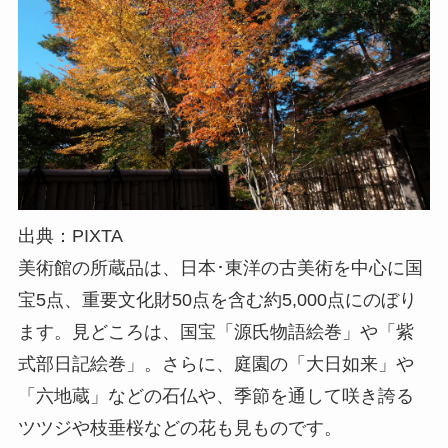
出典：PIXTA
美術館の所蔵品は、日本･東洋の古美術を中心に国
宝5点、重要文化財50点を含む約5,000点にのぼり
ます。見どころは、国宝「源氏物語絵巻」や「紫
式部日記絵巻」。さらに、庭園の「大日如来」や
「六地蔵」などの石仏や、季節を通して咲き誇る
ツツジや枝垂桜などの花も見ものです。