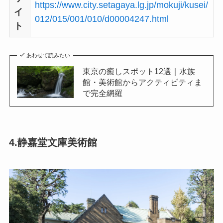
https://www.city.setagaya.lg.jp/mokuji/kusei/
イ
012/015/001/010/d00004247.html
ト
あわせて読みたい
東京の癒しスポット12選｜水族
館・美術館からアクティビティま
で完全網羅
4.静嘉堂文庫美術館