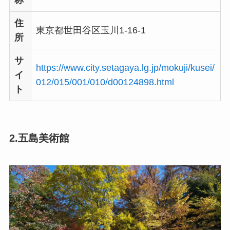
住
東京都世田谷区玉川1-16-1
所
サ
https://www.city.setagaya.lg.jp/mokuji/kusei/
イ
012/015/001/010/d00124898.html
ト
2.五島美術館