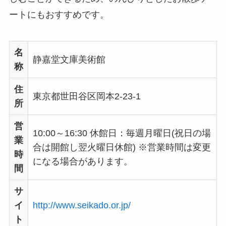
ートにもおすすめです。
名
静嘉堂文庫美術館
称
住
東京都世田谷区岡本2-23-1
所
営
10:00～16:30 休館日：毎週月曜日(祝日の場
業
合は開館し翌火曜日休館) ※営業時間は変更
時
になる場合があります。
間
サ
イ
http://www.seikado.or.jp/
ト