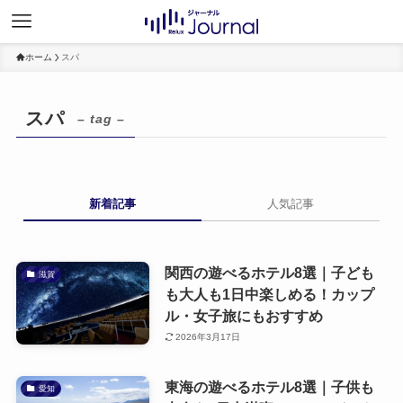
ホーム
スパ
スパ
– tag –
新着記事
人気記事
関西の遊べるホテル8選｜子ども
滋賀
も大人も1日中楽しめる！カップ
ル・女子旅にもおすすめ
2026年3月17日
東海の遊べるホテル8選｜子供も
愛知