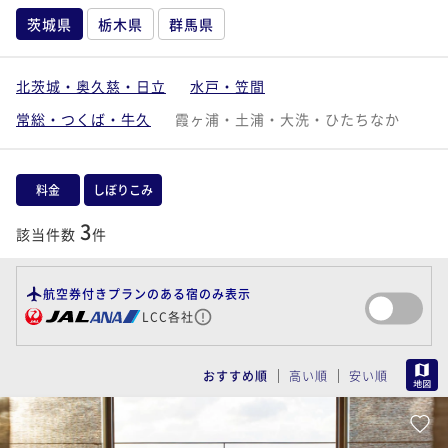
茨城県
栃木県
群馬県
北茨城・奥久慈・日立
水戸・笠間
常総・つくば・牛久
霞ヶ浦・土浦・大洗・ひたちなか
料金
しぼりこみ
3
該当件数
件
航空券付きプランのある宿のみ表示
LCC各社
MAP
おすすめ順
高い順
安い順