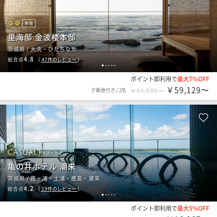
旅館
里海邸 金波楼本邸
茨城県 / 大洗・ひたちなか
4.8
総合点
（
47
件のレビュー
）
1
2
3
4
5
ポイント即利用で
最大7％OFF
￥59,129〜
夕朝食付き
/
2名
￥63,580〜
リゾート
亀の井ホテル 潮来
茨城県 / 霞ヶ浦・土浦・鹿島・潮来
4.2
総合点
（
19
件のレビュー
）
1
2
3
4
5
ポイント即利用で
最大5％OFF