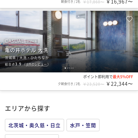
￥16,967〜
朝食付き
/
2名
￥17,860〜
リゾート
亀の井ホテル 大洗
茨城県 / 大洗・ひたちなか
3.9
総合点
（
8
件のレビュー
）
1
2
3
4
5
ポイント即利用で
最大5％OFF
￥22,344〜
夕朝食付き
/
2名
￥23,520〜
エリアから探す
北茨城・奥久慈・日立
水戸・笠間