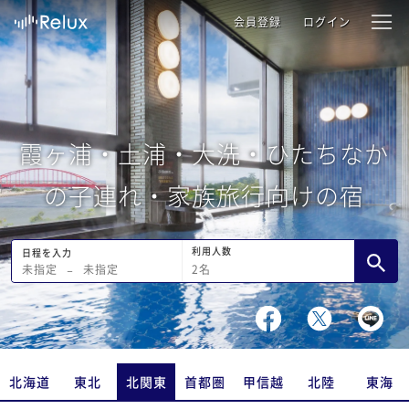
会員登録
ログイン
霞ヶ浦・土浦・大洗・ひたちなか
の子連れ・家族旅行向けの宿
利用人数
日程を入力
2
名
未指定
−
未指定
北海道
東北
北関東
首都圏
甲信越
北陸
東海