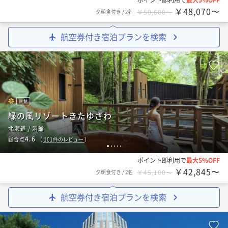
￥48,070〜
夕朝食付き
/
2名
￥50,600〜
航空券付き宿泊プランを検索
旅館
緑の風リゾートきたゆざわ
北海道 / 洞爺
4.6
総合点
（
101
件のレビュー
）
1
2
3
4
5
ポイント即利用で
最大5％OFF
￥42,845〜
夕朝食付き
/
2名
￥45,100〜
航空券付き宿泊プランを検索