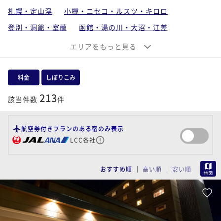
札幌・定山渓
小樽・ニセコ・ルスツ・キロロ
登別・洞爺・室蘭
函館・湯の川・大沼・江差
稚内・旭川・富良野・トマム
エリアをもっと見る
釧路・阿寒・サロマ・知床・網走
支笏湖・千歳・苫小牧・石狩・空知
料金
しぼりこみ
帯広・十勝川・日高
213
該当件数
件
北海道離島（利尻・礼文・天売・焼尻）
航空券付きプランのある宿のみ表示
LCC各社
MAP
おすすめ順
高い順
安い順