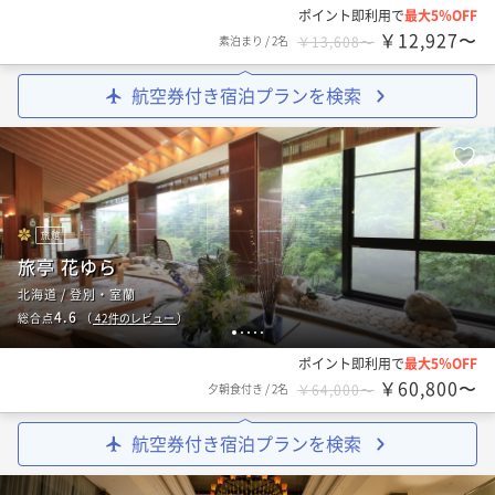
ポイント即利用で
最大5％OFF
￥12,927〜
素泊まり
/
2名
￥13,608〜
航空券付き宿泊プランを検索
旅館
旅亭 花ゆら
北海道 / 登別・室蘭
4.6
総合点
（
42
件のレビュー
）
1
2
3
4
5
ポイント即利用で
最大5％OFF
￥60,800〜
夕朝食付き
/
2名
￥64,000〜
航空券付き宿泊プランを検索