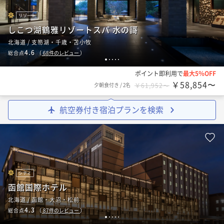
リゾート
しこつ湖鶴雅リゾートスパ 水の謌
北海道 / 支笏湖・千歳・苫小牧
4.6
総合点
（
68
件のレビュー
）
1
2
3
4
5
ポイント即利用で
最大5％OFF
￥58,854〜
夕朝食付き
/
2名
￥61,952〜
航空券付き宿泊プランを検索
シティ
函館国際ホテル
北海道 / 函館・大沼・松前
4.3
総合点
（
87
件のレビュー
）
1
2
3
4
5