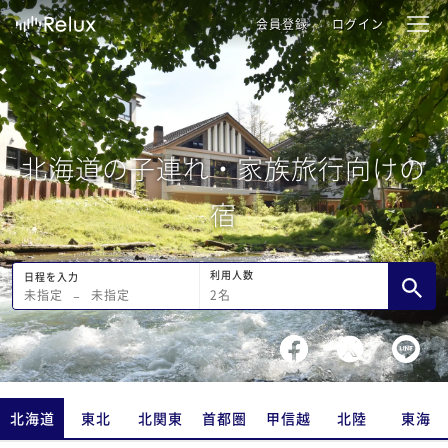
会員登録
ログイン
北海道の子連れ・家族旅行向けの
宿
利用人数
日程を入力
2
名
未指定
−
未指定
北海道
東北
北関東
首都圏
甲信越
北陸
東海