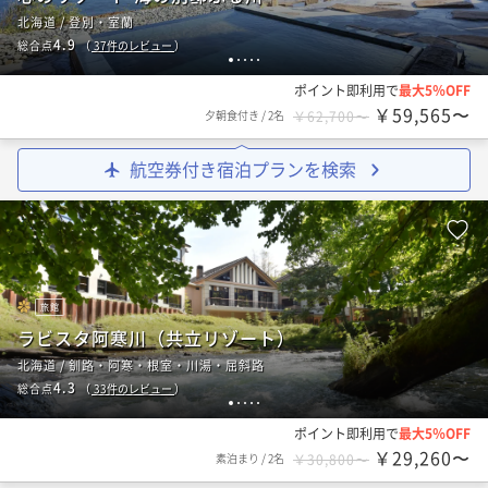
北海道 / 登別・室蘭
4.9
総合点
（
37
件のレビュー
）
1
2
3
4
5
ポイント即利用で
最大5％OFF
￥59,565〜
夕朝食付き
/
2名
￥62,700〜
航空券付き宿泊プランを検索
旅館
ラビスタ阿寒川（共立リゾート）
北海道 / 釧路・阿寒・根室・川湯・屈斜路
4.3
総合点
（
33
件のレビュー
）
1
2
3
4
5
ポイント即利用で
最大5％OFF
￥29,260〜
素泊まり
/
2名
￥30,800〜