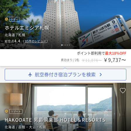
シティ
ホテルエミシア札幌
北海道 / 札幌
4.4
総合点
（
85
件のレビュー
）
1
2
3
4
5
ポイント即利用で
最大18％OFF
￥9,737〜
素泊まり
/
2名
￥11,876〜
航空券付き宿泊プランを検索
リゾート
HAKODATE 男爵倶楽部 HOTEL＆RESORTS
北海道 / 函館・大沼・松前