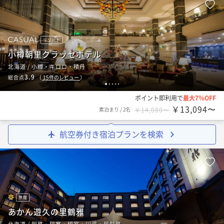
リゾート
小樽朝里クラッセホテル
北海道 / 小樽・キロロ・積丹
3.9
総合点
（
15
件のレビュー
）
1
2
3
4
5
ポイント即利用で
最大7％OFF
￥13,094〜
素泊まり
/
2名
￥14,080〜
航空券付き宿泊プランを検索
旅館
あかん遊久の里鶴雅