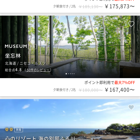
￥175,873〜
夕朝食付き
/
2名
￥185,130〜
旅館
坐忘林
北海道 / ニセコ・ルスツ
4.8
総合点
（
50
件のレビュー
）
1
2
3
4
5
ポイント即利用で
最大7％OFF
￥167,400〜
夕朝食付き
/
2名
￥180,000〜
旅館
心のリゾート 海の別邸ふる川