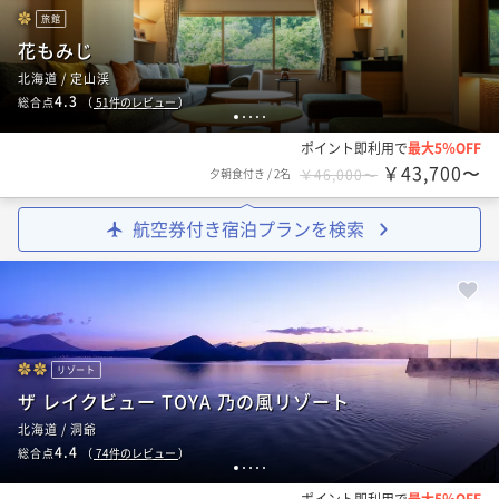
旅館
花もみじ
北海道 / 定山渓
4.3
総合点
（
51
件のレビュー
）
1
2
3
4
5
ポイント即利用で
最大5％OFF
￥43,700〜
夕朝食付き
/
2名
￥46,000〜
航空券付き宿泊プランを検索
リゾート
ザ レイクビュー TOYA 乃の風リゾート
北海道 / 洞爺
4.4
総合点
（
74
件のレビュー
）
1
2
3
4
5
ポイント即利用で
最大5％OFF