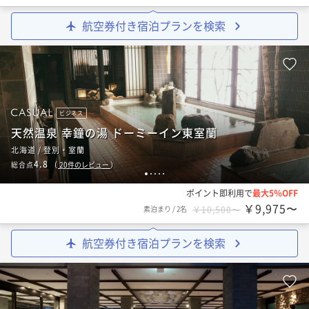
航空券付き宿泊プランを検索
ビジネス
天然温泉 幸鐘の湯 ドーミーイン東室蘭
北海道 / 登別・室蘭
4.8
総合点
（
20
件のレビュー
）
1
2
3
4
5
ポイント即利用で
最大5％OFF
￥9,975〜
素泊まり
/
2名
￥10,500〜
航空券付き宿泊プランを検索