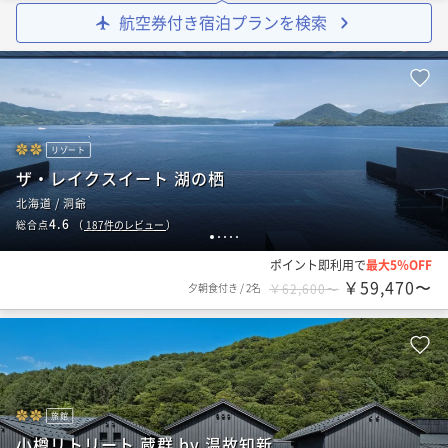
航空券付き宿泊プランを検索
リゾート
ザ・レイクスイート 湖の栖
北海道 / 洞爺
4.6
総合点
（
187
件のレビュー
）
1
2
3
4
5
ポイント即利用で
最大5％OFF
￥59,470〜
夕朝食付き
/
2名
￥62,600〜
旅館
小樽リトリート 蔵群 by 温故知新