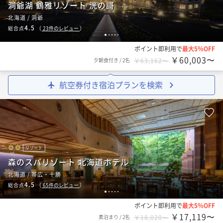
洞爺湖 鶴雅リゾート 洸の謌
北海道 / 洞爺
4.5
総合点
（
23
件のレビュー
）
1
2
3
4
5
ポイント即利用で
最大5％OFF
￥60,003〜
夕朝食付き
/
2名
￥63,162〜
航空券付き宿泊プランを検索
リゾート
森のスパリゾート 北海道ホテル
北海道 / 帯広・十勝
4.5
総合点
（
65
件のレビュー
）
1
2
3
4
5
ポイント即利用で
最大5％OFF
￥17,119〜
素泊まり
/
2名
￥18,020〜