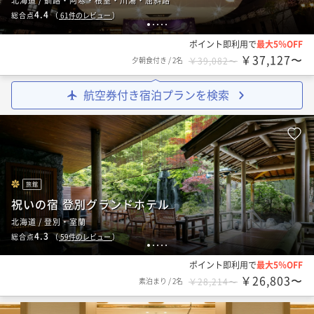
北海道 / 釧路・阿寒・根室・川湯・屈斜路
4.4
総合点
（
61
件のレビュー
）
1
2
3
4
5
ポイント即利用で
最大5％OFF
￥37,127〜
夕朝食付き
/
2名
￥39,082〜
航空券付き宿泊プランを検索
旅館
祝いの宿 登別グランドホテル
北海道 / 登別・室蘭
4.3
総合点
（
59
件のレビュー
）
1
2
3
4
5
ポイント即利用で
最大5％OFF
￥26,803〜
素泊まり
/
2名
￥28,214〜