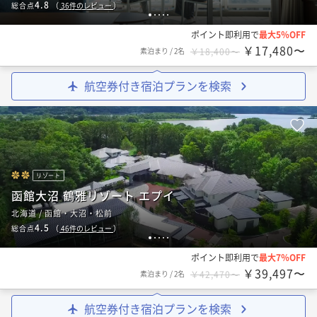
4.8
総合点
（
36
件のレビュー
）
1
2
3
4
5
ポイント即利用で
最大5％OFF
￥17,480〜
素泊まり
/
2名
￥18,400〜
航空券付き宿泊プランを検索
リゾート
函館大沼 鶴雅リゾート エプイ
北海道 / 函館・大沼・松前
4.5
総合点
（
46
件のレビュー
）
1
2
3
4
5
ポイント即利用で
最大7％OFF
￥39,497〜
素泊まり
/
2名
￥42,470〜
航空券付き宿泊プランを検索