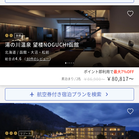
旅館
湯の川温泉 望楼NOGUCHI函館
北海道 / 函館・大沼・松前
4.6
総合点
（
80
件のレビュー
）
1
2
3
4
5
ポイント即利用で
最大7％OFF
￥80,817〜
素泊まり
/
2名
￥86,900〜
航空券付き宿泊プランを検索
リゾート