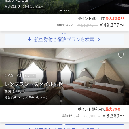
北海道 / 定山渓
3.0
総合点
（
6
件のレビュー
）
1
2
3
4
5
ポイント即利用で
最大5％OFF
￥49,377〜
朝食付き
/
2名
￥51,976〜
航空券付き宿泊プランを検索
ビジネス
レンブラントスタイル札幌
北海道 / 札幌
4.5
総合点
（
20
件のレビュー
）
1
2
3
4
5
ポイント即利用で
最大5％OFF
￥8,360〜
素泊まり
/
2名
￥8,800〜