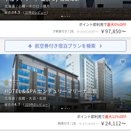
北海道 / 小樽・キロロ・積丹
4.5
総合点
（
37
件のレビュー
）
1
2
3
4
5
ポイント即利用で
最大5％OFF
￥97,850〜
夕朝食付き
/
2名
￥103,000〜
航空券付き宿泊プランを検索
シティ
HOTEL＆SPA センチュリーマリーナ函館
北海道 / 函館・大沼・松前
4.7
総合点
（
325
件のレビュー
）
1
2
3
4
5
ポイント即利用で
最大12％OFF
￥24,112〜
朝食付き
/
2名
￥27,400〜