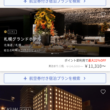
航空券付き宿泊プランを検索
シティ
札幌グランドホテル
北海道 / 札幌
4.4
総合点
（
59
件のレビュー
）
1
2
3
4
5
ポイント即利用で
最大22％OFF
￥11,310〜
素泊まり
/
2名
￥14,500〜
航空券付き宿泊プランを検索
ビジネス