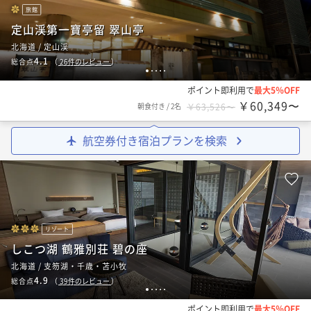
旅館
定山渓第一寶亭留 翠山亭
北海道 / 定山渓
4.1
総合点
（
26
件のレビュー
）
1
2
3
4
5
ポイント即利用で
最大5％OFF
￥60,349〜
朝食付き
/
2名
￥63,526〜
航空券付き宿泊プランを検索
リゾート
しこつ湖 鶴雅別荘 碧の座
北海道 / 支笏湖・千歳・苫小牧
4.9
総合点
（
39
件のレビュー
）
1
2
3
4
5
ポイント即利用で
最大5％OFF