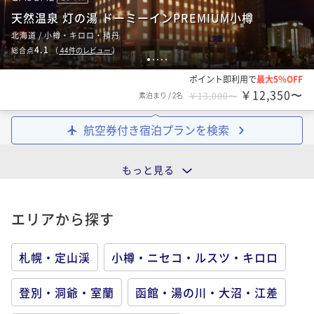
天然温泉 灯の湯 ドーミーインPREMIUM小樽
北海道 / 小樽・キロロ・積丹
4.1
総合点
（
44
件のレビュー
）
1
2
3
4
5
ポイント即利用で
最大5％OFF
￥12,350〜
素泊まり
/
2名
￥13,000〜
航空券付き宿泊プランを検索
もっと見る
エリアから探す
札幌・定山渓
小樽・ニセコ・ルスツ・キロロ
登別・洞爺・室蘭
函館・湯の川・大沼・江差