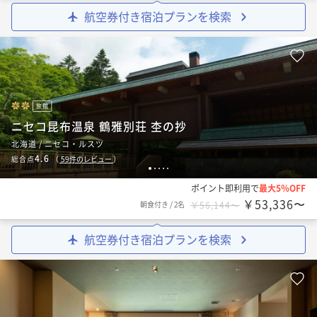
航空券付き宿泊プランを検索
旅館
ニセコ昆布温泉 鶴雅別荘 杢の抄
北海道 / ニセコ・ルスツ
4.6
総合点
（
59
件のレビュー
）
1
2
3
4
5
ポイント即利用で
最大5％OFF
￥53,336〜
朝食付き
/
2名
￥56,144〜
航空券付き宿泊プランを検索