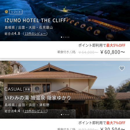
リゾート
IZUMO HOTEL THE CLIFF
島根県 / 出雲・大田・石見銀山
4.8
総合点
（
13
件のレビュー
）
1
2
3
4
5
ポイント即利用で
最大5％OFF
￥60,800〜
朝食付き
/
2名
￥64,000〜
旅館
いわみの湯 旭温泉 隠家ゆかり
島根県 / 益田・浜田・津和野
4.4
総合点
（
15
件のレビュー
）
1
2
3
4
5
ポイント即利用で
最大7％OFF
￥30,504〜
朝食付き
/
2名
￥32,800〜