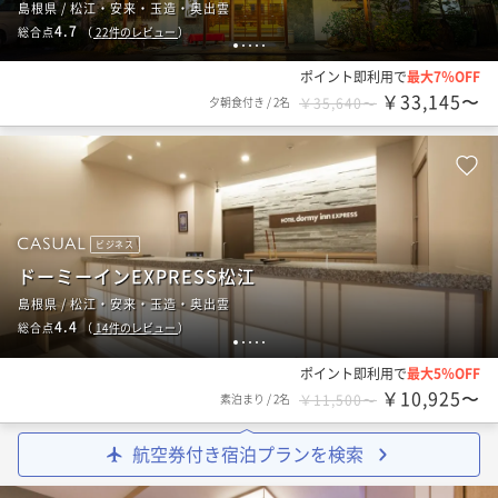
島根県 / 松江・安来・玉造・奥出雲
4.7
総合点
（
22
件のレビュー
）
1
2
3
4
5
ポイント即利用で
最大7％OFF
￥33,145〜
夕朝食付き
/
2名
￥35,640〜
ビジネス
ドーミーインEXPRESS松江
島根県 / 松江・安来・玉造・奥出雲
4.4
総合点
（
14
件のレビュー
）
1
2
3
4
5
ポイント即利用で
最大5％OFF
￥10,925〜
素泊まり
/
2名
￥11,500〜
航空券付き宿泊プランを検索