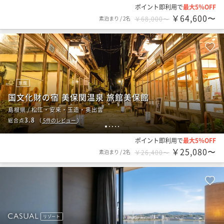
ポイント即利用で
最大5％OFF
￥64,600〜
素泊まり
/
2名
￥68,000〜
旅館
国文化財の宿 美保関温泉 旅館美保館
島根県 / 松江・安来・玉造・奥出雲
3.8
総合点
（
5
件のレビュー
）
1
2
3
4
5
ポイント即利用で
最大5％OFF
￥25,080〜
素泊まり
/
2名
￥26,400〜
リゾート