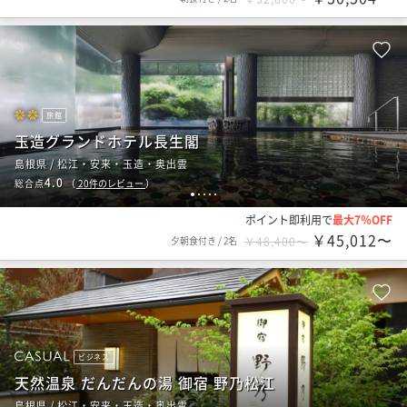
旅館
玉造グランドホテル長生閣
島根県 / 松江・安来・玉造・奥出雲
4.0
総合点
（
20
件のレビュー
）
1
2
3
4
5
ポイント即利用で
最大7％OFF
￥45,012〜
夕朝食付き
/
2名
￥48,400〜
ビジネス
天然温泉 だんだんの湯 御宿 野乃松江
島根県 / 松江・安来・玉造・奥出雲