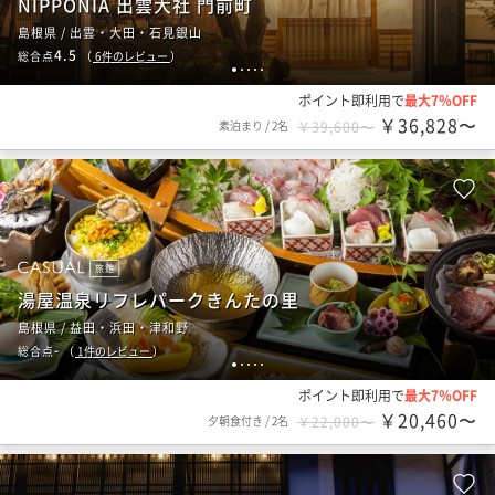
NIPPONIA 出雲大社 門前町
島根県 / 出雲・大田・石見銀山
4.5
総合点
（
6
件のレビュー
）
1
2
3
4
5
ポイント即利用で
最大7％OFF
￥36,828〜
素泊まり
/
2名
￥39,600〜
旅館
湯屋温泉リフレパークきんたの里
島根県 / 益田・浜田・津和野
-
総合点
（
1
件のレビュー
）
1
2
3
4
5
ポイント即利用で
最大7％OFF
￥20,460〜
夕朝食付き
/
2名
￥22,000〜