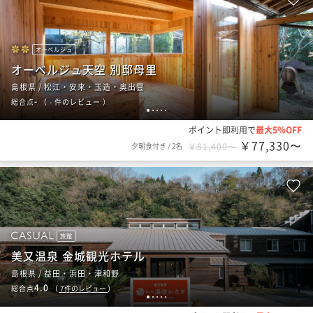
オーベルジュ
オーベルジュ天空 別邸母里
島根県 / 松江・安来・玉造・奥出雲
-
総合点
（
- 件のレビュー
）
1
2
3
4
5
ポイント即利用で
最大5％OFF
￥77,330〜
夕朝食付き
/
2名
￥81,400〜
旅館
美又温泉 金城観光ホテル
島根県 / 益田・浜田・津和野
4.0
総合点
（
7
件のレビュー
）
1
2
3
4
5