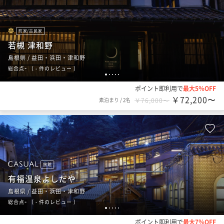
町家/古民家
若槻 津和野
島根県 / 益田・浜田・津和野
-
総合点
（
- 件のレビュー
）
1
2
3
4
5
ポイント即利用で
最大5％OFF
￥72,200〜
素泊まり
/
2名
￥76,000〜
旅館
有福温泉よしだや
島根県 / 益田・浜田・津和野
-
総合点
（
- 件のレビュー
）
1
2
3
4
5
ポイント即利用で
最大7％OFF