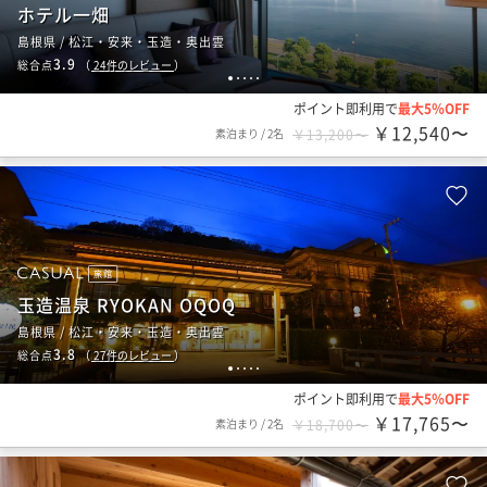
ホテル一畑
島根県 / 松江・安来・玉造・奥出雲
3.9
総合点
（
24
件のレビュー
）
1
2
3
4
5
ポイント即利用で
最大5％OFF
￥12,540〜
素泊まり
/
2名
￥13,200〜
旅館
玉造温泉 RYOKAN OQOQ
島根県 / 松江・安来・玉造・奥出雲
3.8
総合点
（
27
件のレビュー
）
1
2
3
4
5
ポイント即利用で
最大5％OFF
￥17,765〜
素泊まり
/
2名
￥18,700〜