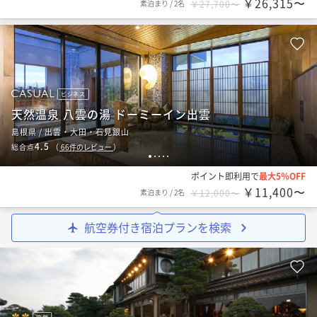
￥26,315〜
素泊まり
/
2名
￥27,700〜
ビジネス
天然温泉 八雲の湯 ドーミーイン出雲
島根県 / 出雲・大田・石見銀山
4.5
総合点
（
66
件のレビュー
）
1
2
3
4
5
ポイント即利用で
最大5％OFF
￥11,400〜
素泊まり
/
2名
￥12,000〜
航空券付き宿泊プランを検索