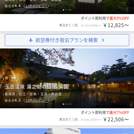
4.4
総合点
（
17
件のレビュー
）
1
2
3
4
5
ポイント即利用で
最大5％OFF
￥12,825〜
素泊まり
/
2名
￥13,500〜
航空券付き宿泊プランを検索
旅館
玉造温泉 湯之助の宿 長楽園
島根県 / 松江・安来・玉造・奥出雲
4.5
総合点
（
13
件のレビュー
）
1
2
3
4
5
ポイント即利用で
最大7％OFF
￥22,506〜
素泊まり
/
2名
￥24,200〜