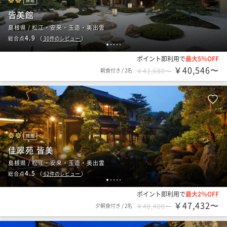
旅館
皆美館
島根県 / 松江・安来・玉造・奥出雲
4.9
総合点
（
30
件のレビュー
）
1
2
3
4
5
ポイント即利用で
最大5％OFF
￥40,546〜
朝食付き
/
2名
￥42,680〜
旅館
佳翠苑 皆美
島根県 / 松江・安来・玉造・奥出雲
4.5
総合点
（
62
件のレビュー
）
1
2
3
4
5
ポイント即利用で
最大2％OFF
￥47,432〜
夕朝食付き
/
2名
￥48,400〜