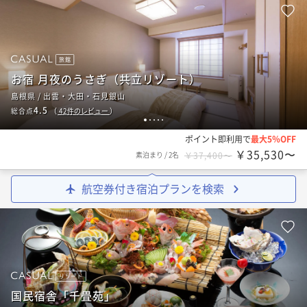
旅館
お宿 月夜のうさぎ（共立リゾート）
島根県 / 出雲・大田・石見銀山
4.5
総合点
（
42
件のレビュー
）
1
2
3
4
5
ポイント即利用で
最大5％OFF
￥35,530〜
素泊まり
/
2名
￥37,400〜
航空券付き宿泊プランを検索
リゾート
国民宿舎「千畳苑」