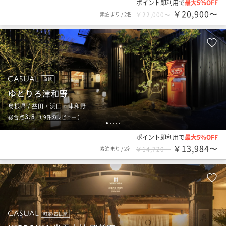
ポイント即利用で
最大5％OFF
￥20,900〜
素泊まり
/
2名
￥22,000〜
旅館
ゆとりろ津和野
島根県 / 益田・浜田・津和野
3.8
総合点
（
9
件のレビュー
）
1
2
3
4
5
ポイント即利用で
最大5％OFF
￥13,984〜
素泊まり
/
2名
￥14,720〜
町家/古民家