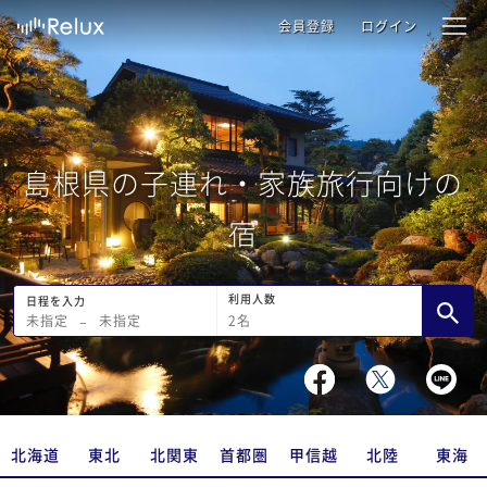
会員登録
ログイン
島根県の子連れ・家族旅行向けの
宿
利用人数
日程を入力
2
名
未指定
−
未指定
北海道
東北
北関東
首都圏
甲信越
北陸
東海