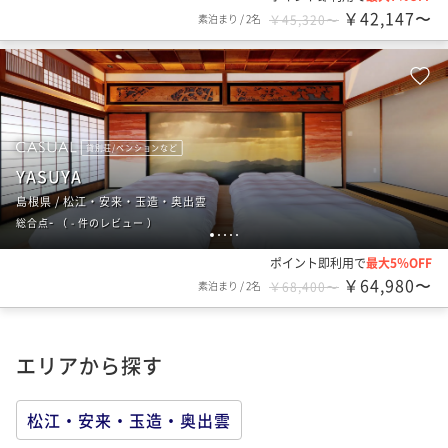
￥42,147〜
素泊まり
/
2名
￥45,320〜
貸別荘/ペンションなど
YASUYA
島根県 / 松江・安来・玉造・奥出雲
-
総合点
（
- 件のレビュー
）
1
2
3
4
5
ポイント即利用で
最大5％OFF
￥64,980〜
素泊まり
/
2名
￥68,400〜
エリアから探す
松江・安来・玉造・奥出雲