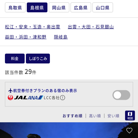
鳥取県
島根県
岡山県
広島県
山口県
松江・安来・玉造・奥出雲
出雲・大田・石見銀山
益田・浜田・津和野
隠岐島
料金
しぼりこみ
29
該当件数
件
航空券付きプランのある宿のみ表示
LCC各社
MAP
おすすめ順
高い順
安い順