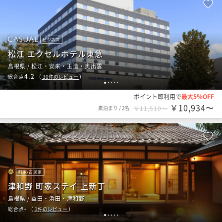
ビジネス
松江 エクセルホテル東急
島根県 / 松江・安来・玉造・奥出雲
4.2
総合点
（
30
件のレビュー
）
1
2
3
4
5
ポイント即利用で
最大5％OFF
￥10,934〜
素泊まり
/
2名
￥11,510〜
町家/古民家
津和野 町家ステイ 上新丁
島根県 / 益田・浜田・津和野
-
総合点
（
1
件のレビュー
）
1
2
3
4
5