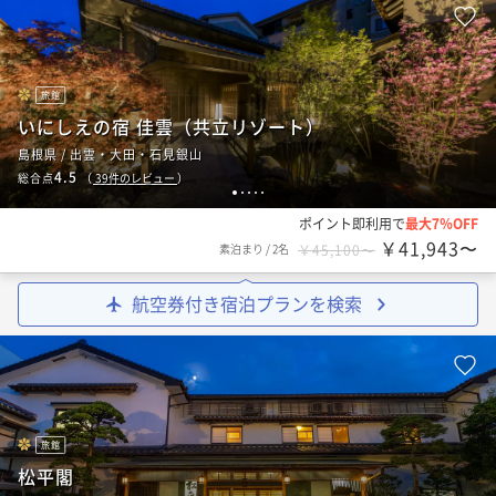
旅館
いにしえの宿 佳雲（共立リゾート）
島根県 / 出雲・大田・石見銀山
4.5
総合点
（
39
件のレビュー
）
1
2
3
4
5
ポイント即利用で
最大7％OFF
￥41,943〜
素泊まり
/
2名
￥45,100〜
航空券付き宿泊プランを検索
旅館
松平閣