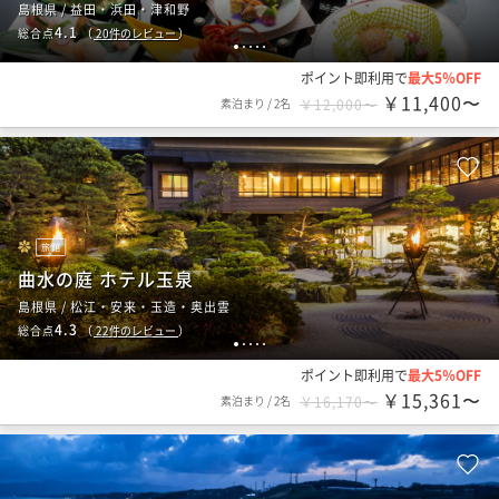
島根県 / 益田・浜田・津和野
4.1
総合点
（
20
件のレビュー
）
1
2
3
4
5
ポイント即利用で
最大5％OFF
￥11,400〜
素泊まり
/
2名
￥12,000〜
旅館
曲水の庭 ホテル玉泉
島根県 / 松江・安来・玉造・奥出雲
4.3
総合点
（
22
件のレビュー
）
1
2
3
4
5
ポイント即利用で
最大5％OFF
￥15,361〜
素泊まり
/
2名
￥16,170〜