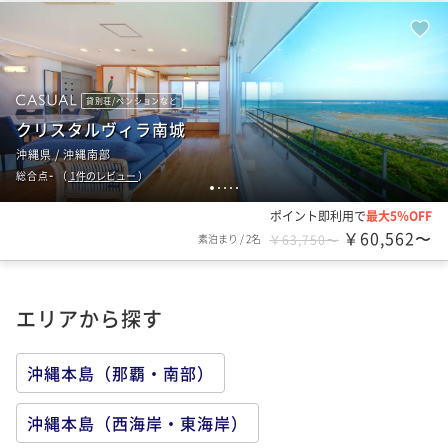
貸別荘/ペンションなど
クリスタルヴィラ南城
沖縄県 / 沖縄南部
-
総合点
（
1
件のレビュー
）
1
2
3
4
5
ポイント即利用で
最大5％OFF
￥60,562〜
素泊まり
/
2名
￥63,750〜
エリアから探す
沖縄本島（那覇・南部）
沖縄本島（西海岸・東海岸）