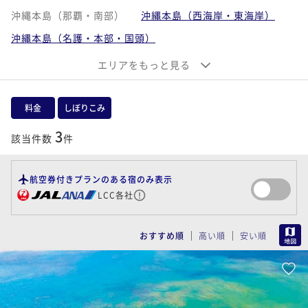
沖縄本島（那覇・南部）
沖縄本島（西海岸・東海岸）
沖縄本島（名護・本部・国頭）
沖縄離島（宮古島・伊良部島）
エリアをもっと見る
沖縄離島（石垣島・小浜島・西表島・竹富島）
沖縄離島（久米島・慶良間諸島）
料金
しぼりこみ
3
該当件数
件
航空券付きプランのある宿のみ表示
LCC各社
MAP
おすすめ順
高い順
安い順