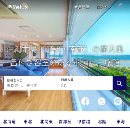
会員登録
ログイン
沖縄本島（那覇・南部）の露天風
呂付き客室のあるホテル・旅館
利用人数
日程を入力
2
名
未指定
−
未指定
北海道
東北
北関東
首都圏
甲信越
北陸
東海