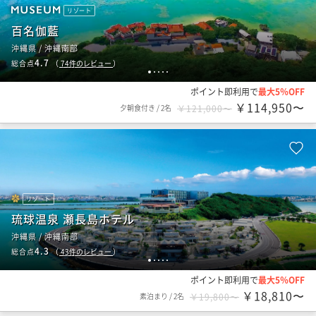
リゾート
百名伽藍
沖縄県 / 沖縄南部
4.7
総合点
（
74
件のレビュー
）
1
2
3
4
5
ポイント即利用で
最大5％OFF
￥114,950〜
夕朝食付き
/
2名
￥121,000〜
リゾート
琉球温泉 瀬長島ホテル
沖縄県 / 沖縄南部
4.3
総合点
（
43
件のレビュー
）
1
2
3
4
5
ポイント即利用で
最大5％OFF
￥18,810〜
素泊まり
/
2名
￥19,800〜