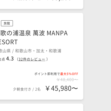
旅館
歌の浦温泉 萬波 MANPA
ESORT
歌山県 / 和歌山市・加太・和歌浦
4.3
合点
（
32
件のレビュー
）
ポイント即利用で
最大5％OFF
￥48,400〜
￥45,980〜
夕朝食付き
/
2名