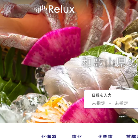
和歌山県
日程を入力
未指定
−
未指定
北海道
東北
北関東
首都