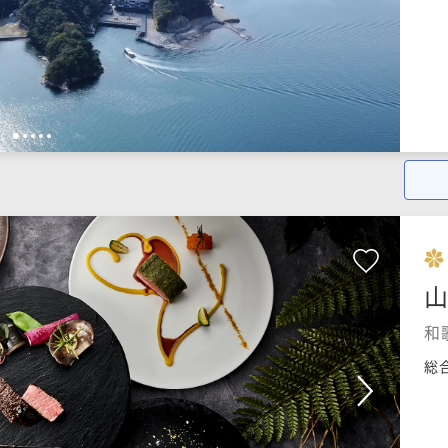
1
2
3
4
5
山
和
総