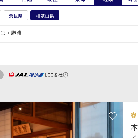
奈良県
和歌山県
本宮・勝浦
LCC各社
本
る