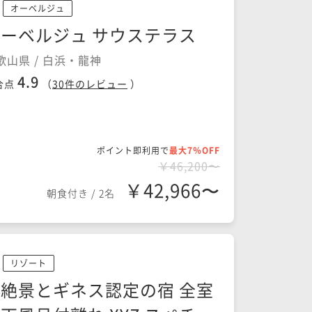
オーベルジュ
ーベルジュ サウステラス
歌山県 / 白浜・龍神
4.9
合点
（
30
件のレビュー
）
ポイント即利用で
最大7％OFF
￥46,200〜
￥42,966〜
朝食付き
/
2名
リゾート
絶景とギネス認定の宿 全室