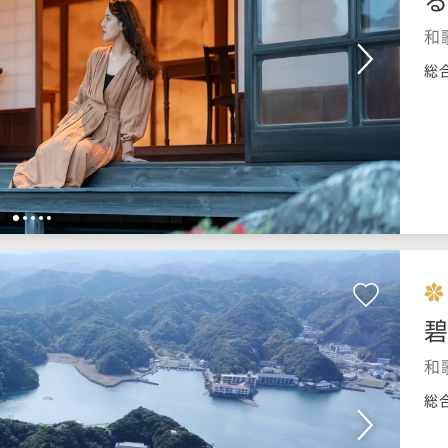
和
総
1
2
3
4
5
碧
和
総