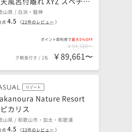
天風呂付離れ XYZ スペチア
ーレ
歌山県 / 白浜・龍神
4.5
合点
（
22
件のレビュー
）
ポイント即利用で
最大5％OFF
￥94,380〜
￥89,661〜
夕朝食付き
/
2名
リゾート
akanoura Nature Resort
エピカリス
歌山県 / 和歌山市・加太・和歌浦
4.5
合点
（
33
件のレビュー
）