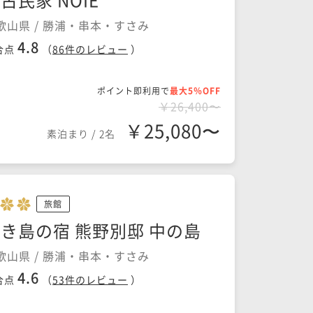
歌山県 / 勝浦・串本・すさみ
4.8
合点
（
86
件のレビュー
）
ポイント即利用で
最大5％OFF
￥26,400〜
￥25,080〜
素泊まり
/
2名
旅館
き島の宿 熊野別邸 中の島
歌山県 / 勝浦・串本・すさみ
4.6
合点
（
53
件のレビュー
）