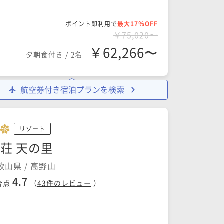
ポイント即利用で
最大17％OFF
￥75,020〜
￥62,266〜
夕朝食付き
/
2名
航空券付き宿泊プランを検索
リゾート
荘 天の里
歌山県 / 高野山
4.7
合点
（
43
件のレビュー
）