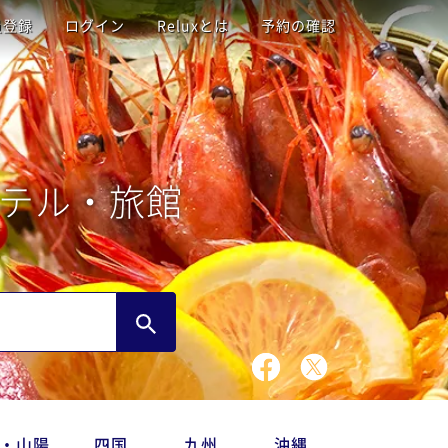
員登録
ログイン
Reluxとは
予約の確認
テル・旅館
・山陽
四国
九州
沖縄