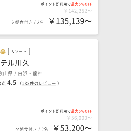
ポイント即利用で
最大5％OFF
￥142,252〜
￥135,139〜
夕朝食付き
/
2名
リゾート
ホテル川久
歌山県 / 白浜・龍神
4.5
合点
（
182
件のレビュー
）
ポイント即利用で
最大5％OFF
￥56,000〜
￥53,200〜
夕朝食付き
/
2名