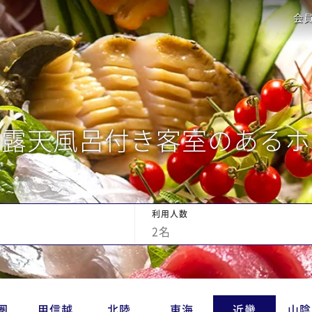
会
の露天風呂付き客室のあるホ
利用人数
2
名
圏
甲信越
北陸
東海
近畿
山陰