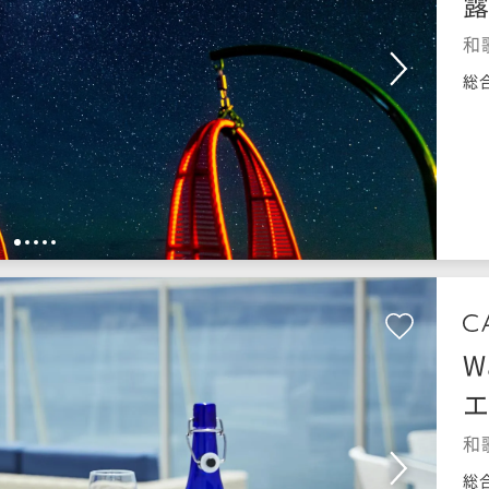
露
和
総
1
2
3
4
5
W
和
総