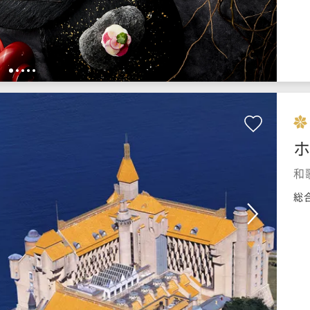
1
2
3
4
5
和
総