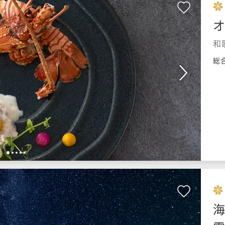
オ
和
総
1
2
3
4
5
海