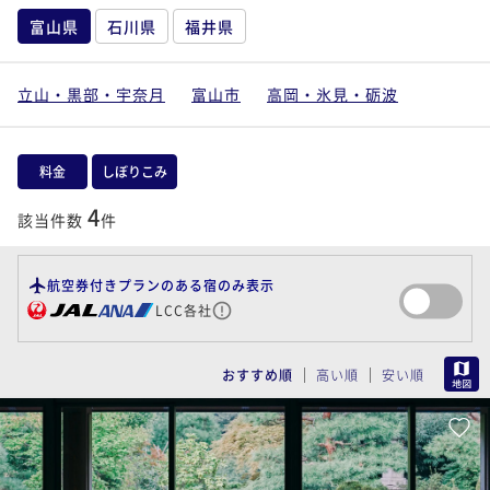
富山県
石川県
福井県
立山・黒部・宇奈月
富山市
高岡・氷見・砺波
料金
しぼりこみ
4
該当件数
件
航空券付きプランのある宿のみ表示
LCC各社
MAP
おすすめ順
高い順
安い順