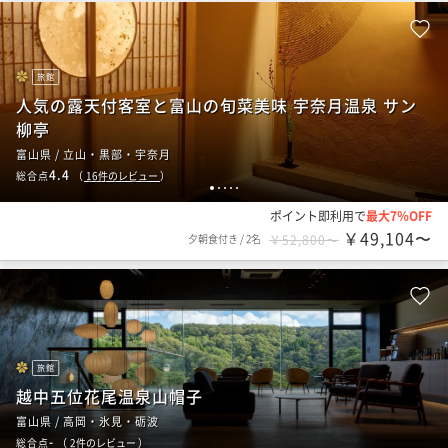
旅館
人気の露天付客室と富山の旬菜美味 宇奈月温泉 サン
柳亭
富山県 / 立山・黒部・宇奈月
4.4
総合点
（
16
件のレビュー
）
1
2
3
4
5
ポイント即利用で
最大7％OFF
￥49,104〜
夕朝食付き
/
2名
￥52,800〜
旅館
越中五位花尾温泉山帽子
富山県 / 高岡・氷見・砺波
-
総合点
（
2
件のレビュー
）