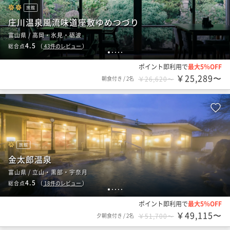
旅館
庄川温泉風流味道座敷ゆめつづり
富山県 / 高岡・氷見・砺波
4.5
総合点
（
43
件のレビュー
）
1
2
3
4
5
ポイント即利用で
最大5％OFF
￥25,289〜
朝食付き
/
2名
￥26,620〜
旅館
金太郎温泉
富山県 / 立山・黒部・宇奈月
4.5
総合点
（
18
件のレビュー
）
1
2
3
4
5
ポイント即利用で
最大5％OFF
￥49,115〜
夕朝食付き
/
2名
￥51,700〜