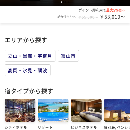
1
2
3
4
5
ポイント即利用で
最大5％OFF
￥53,010〜
朝食付き
/
2名
￥55,800〜
エリアから探す
立山・黒部・宇奈月
富山市
高岡・氷見・砺波
宿タイプから探す
シティホテル
リゾート
ビジネスホテル
貸別荘/ペンシ