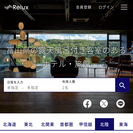
会員登録
ログイン
富山県の露天風呂付き客室のある
ホテル・旅館
利用人数
日程を入力
2
名
未指定
−
未指定
北海道
東北
北関東
首都圏
甲信越
北陸
東海