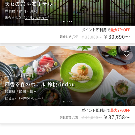
天女の館 羽衣ホテル
静岡県 / 静岡・清水
4.0
総合点
（
20
件のレビュー
）
1
2
3
4
5
ポイント即利用で
最大7％OFF
￥30,690〜
朝食付き
/
2名
￥33,000〜
旅館
風香る森のホテル 鈴桃rindou
静岡県 / 静岡・清水
-
総合点
（
4
件のレビュー
）
1
2
3
4
5
ポイント即利用で
最大7％OFF
￥37,758〜
朝食付き
/
2名
￥40,600〜