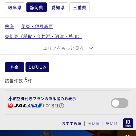
岐阜県
静岡県
愛知県
三重県
熱海
伊東・伊豆高原
東伊豆（稲取・今井浜・河津・熱川）
南伊豆（下田・下賀茂）
エリアをもっと見る
西伊豆（沼津・戸田・土肥・堂ヶ島）
中伊豆（伊豆長岡・修善寺・天城湯ヶ島）
料金
しぼりこみ
静岡市・御殿場・焼津
浜松・袋井・掛川
5
該当件数
件
航空券付きプランのある宿のみ表示
LCC各社
MAP
おすすめ順
高い順
安い順