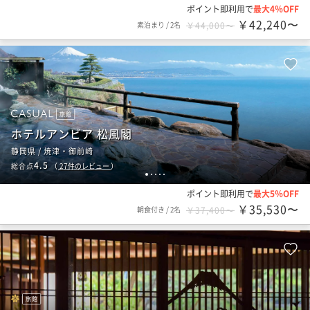
ポイント即利用で
最大4％OFF
￥42,240〜
素泊まり
/
2名
￥44,000〜
旅館
ホテルアンビア 松風閣
静岡県 / 焼津・御前崎
4.5
総合点
（
27
件のレビュー
）
1
2
3
4
5
ポイント即利用で
最大5％OFF
￥35,530〜
朝食付き
/
2名
￥37,400〜
旅館