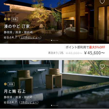
旅館
湊のやど 汀家
静岡県 / 焼津・御前崎
4.7
総合点
（
137
件のレビュー
）
1
2
3
4
5
ポイント即利用で
最大5％OFF
￥45,600〜
素泊まり
/
2名
￥48,000〜
旅館
月と鮪 石上
静岡県 / 焼津・御前崎
4.7
総合点
（
7
件のレビュー
）
1
2
3
4
5