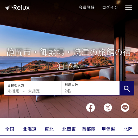
会員登録
ログイン
静岡市・御殿場・焼津の旅館の宿
泊予約
利用人数
日程を入力
2
名
未指定
−
未指定
全国
北海道
東北
北関東
首都圏
甲信越
北陸