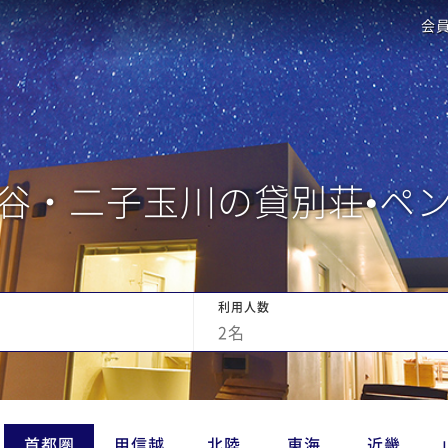
会
谷・二子玉川の貸別荘•ペ
利用人数
2
名
首都圏
甲信越
北陸
東海
近畿