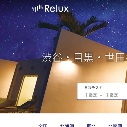
渋谷・目黒・世田
日程を入力
未指定
−
未指定
全国
北海道
東北
北関東