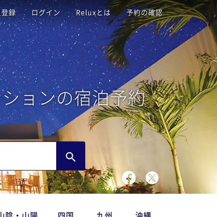
員登録
ログイン
Reluxとは
予約の確認
ンションの宿泊予約
山陰・山陽
四国
九州
沖縄