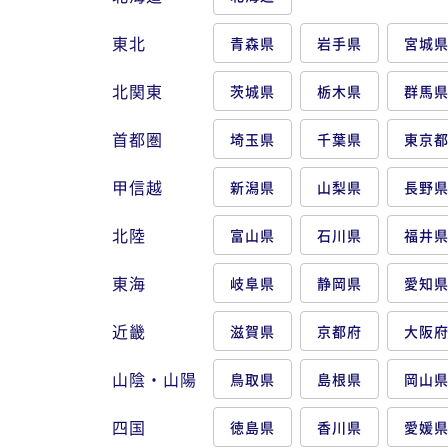
東北
青森県
岩手県
宮城
北関東
茨城県
栃木県
群馬
首都圏
埼玉県
千葉県
東京
甲信越
新潟県
山梨県
長野
北陸
富山県
石川県
福井
東海
岐阜県
静岡県
愛知
近畿
滋賀県
京都府
大阪
山陰・山陽
鳥取県
島根県
岡山
四国
徳島県
香川県
愛媛