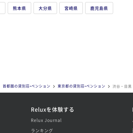
県
熊本県
大分県
宮崎県
鹿児島県
首都圏の貸別荘•ペンション
東京都の貸別荘•ペンション
渋谷・目黒
Reluxを体験する
Relux Journal
ランキング