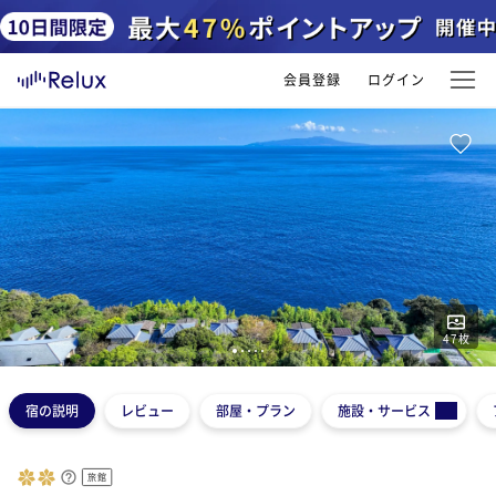
会員登録
ログイン
47
枚
1
2
3
4
5
宿の説明
レビュー
部屋・プラン
施設・サービス
旅館