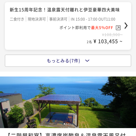
螺の壺焼きを堪能！
新生15周年記念！温泉露天付離れと伊豆豪華四大美味
二食付き
現地決済可
事前決済可
IN 15:00 - 18:00 OUT11:00
二食付き
現地決済可
事前決済可
IN 15:00 - 17:00 OUT11:00
ポイント即利用で
最大5％OFF
ポイント即利用で
最大5％OFF
¥122,210~
¥108,900~
¥ 116,099 ~
2名
¥ 103,455 ~
2名
【美酒旅】こだわりの日本酒を愉しむ！日本酒フルア
もっとみる(7件)
【結婚記念日】奥様・旦那様へ感謝☆ご夫婦で過ごす
テンドコース
♪
二食付き
現地決済可
事前決済可
IN 15:00 - 18:00 OUT11:00
二食付き
現地決済可
事前決済可
IN 15:00 - 18:00 OUT11:15
ポイント即利用で
最大5％OFF
ポイント即利用で
最大5％OFF
¥122,210~
¥116,160~
¥ 116,099 ~
2名
¥ 110,352 ~
2名
【スウィートバスタイム】 絶景を愛でながらシャンパ
【記念日】 大切な一日を月のうさぎでお祝いしませ
1
2
3
4
5
ーニュで乾杯
んか。
【二階屋和室】高濃度炭酸泉＆温泉露天風呂付