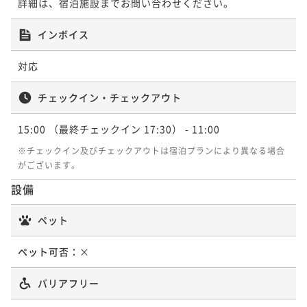
詳細は、宿泊施設までお問い合わせください。
二食付き
現地決済可
事前決済可
IN 15:00 - 18:00 OUT11:00
二食付き
現地決済可
事前決済可
IN 15:00 - 18:00 OUT11:00
ポイント即利用で
最大5％OFF
ポイント即利用で
最大5％OFF
インボイス
¥190,300~
¥156,090~
¥ 180,785 ~
2名
¥ 148,285 ~
2名
対応
チェックイン・チェックアウト
【スウィートバスタイム】 絶景を愛でながらシャンパ
ーニュで乾杯
15:00
（最終チェックイン 17:30）
- 11:00
二食付き
現地決済可
事前決済可
IN 15:00 - 18:00 OUT11:00
※チェックイン及びチェックアウトは宿泊プランにより異なる場合
がございます。
ポイント即利用で
最大5％OFF
¥156,816~
設備
¥ 148,975 ~
2名
ペット
【アロマエステ60分】海一望客室で過ごす極上の癒し
ペット可否：
×
♪
バリアフリー
二食付き
現地決済可
事前決済可
IN 15:00 - 18:00 OUT11:00
ポイント即利用で
最大5％OFF