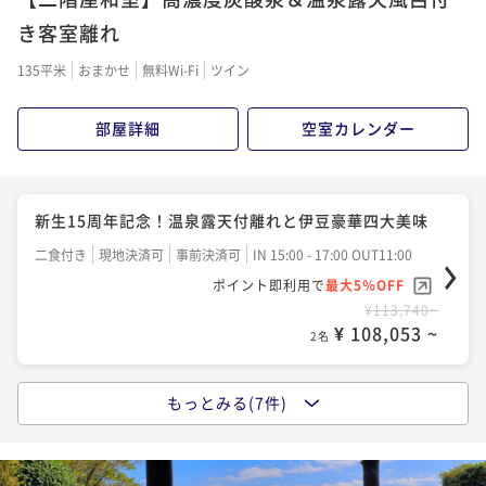
二食付き
現地決済可
事前決済可
IN 15:00 - 18:00 OUT11:00
二食付き
現地決済可
事前決済可
IN 15:00 - 18:00 OUT11:00
き客室離れ
ポイント即利用で
最大5％OFF
ポイント即利用で
最大5％OFF
¥124,146~
135平米
おまかせ
無料Wi-Fi
ツイン
¥116,160~
¥ 117,938 ~
2名
¥ 110,352 ~
2名
部屋詳細
空室カレンダー
【アロマエステ60分】海一望客室で過ごす極上の癒し
【美酒旅】こだわりの日本酒を愉しむ！日本酒フルア
♪
テンドコース
新生15周年記念！温泉露天付離れと伊豆豪華四大美味
二食付き
現地決済可
事前決済可
IN 15:00 - 18:00 OUT11:00
二食付き
現地決済可
事前決済可
IN 15:00 - 18:00 OUT11:00
二食付き
現地決済可
事前決済可
ポイント即利用で
IN 15:00 - 17:00 OUT11:00
最大5％OFF
ポイント即利用で
最大5％OFF
¥130,680~
ポイント即利用で
最大5％OFF
¥122,210~
¥ 124,146 ~
2名
¥113,740~
¥ 116,099 ~
2名
¥ 108,053 ~
2名
【ドンペリニョン付】 ラグジュアリーステイ
【２大食材グレードUP】伊勢海老まるまる1本付＆栄
もっとみる(7件)
【記念日】 大切な一日を月のうさぎでお祝いしませ
二食付き
現地決済可
事前決済可
IN 15:00 - 18:00 OUT11:00
螺の壺焼きを堪能！
んか。
ポイント即利用で
最大5％OFF
二食付き
現地決済可
事前決済可
IN 15:00 - 18:00 OUT11:00
¥171,600~
二食付き
現地決済可
事前決済可
IN 15:00 - 18:00 OUT11:00