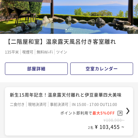
1
2
3
4
【二階屋和室】温泉露天風呂付き客室離れ
135平米
喫煙可
無料Wi-Fi
ツイン
部屋詳細
空室カレンダー
新生15周年記念！温泉露天付離れと伊豆豪華四大美味
二食付き
現地決済可
事前決済可
IN 15:00 - 17:00 OUT11:00
ポイント即利用で
最大5％OFF
¥108,900~
¥ 103,455 ~
2名