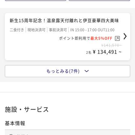
【アロマエステ60分】海一望客室で過ごす極上の癒し
【美酒旅】こだわりの日本酒を愉しむ！日本酒フルア
新生15周年記念！温泉露天付離れと伊豆豪華四大美味
♪
テンドコース
二食付き
現地決済可
事前決済可
IN 15:00 - 17:00 OUT11:00
二食付き
現地決済可
事前決済可
IN 15:00 - 18:00 OUT11:00
二食付き
現地決済可
事前決済可
IN 15:00 - 18:00 OUT11:00
ポイント即利用で
最大5％OFF
ポイント即利用で
最大5％OFF
ポイント即利用で
最大5％OFF
¥141,570~
¥135,520~
¥ 134,491 ~
¥141,570~
¥ 128,744 ~
2名
2名
¥ 134,491 ~
2名
もっとみる(7件)
【結婚記念日】奥様・旦那様へ感謝☆ご夫婦で過ごす
【ドンペリニョン付】 ラグジュアリーステイ
【２大食材グレードUP】伊勢海老まるまる1本付＆栄
♪
二食付き
現地決済可
事前決済可
IN 15:00 - 18:00 OUT11:00
螺の壺焼きを堪能！
二食付き
現地決済可
事前決済可
IN 15:00 - 18:00 OUT11:15
ポイント即利用で
最大5％OFF
二食付き
現地決済可
事前決済可
IN 15:00 - 18:00 OUT11:00
ポイント即利用で
最大5％OFF
¥179,080~
ポイント即利用で
最大5％OFF
¥ 170,126 ~
¥148,830~
2名
施設・サービス
¥ 141,388 ~
¥143,990~
2名
¥ 136,790 ~
2名
基本情報
【記念日】 大切な一日を月のうさぎでお祝いしませ