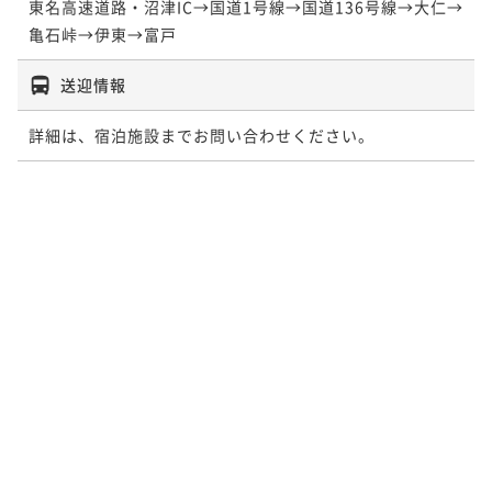
東名高速道路・沼津IC→国道1号線→国道136号線→大仁→
亀石峠→伊東→富戸
送迎情報
詳細は、宿泊施設までお問い合わせください。