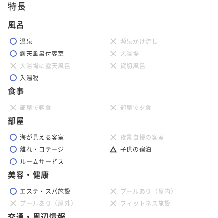
特長
風呂
温泉
源泉かけ流し
露天風呂付客室
大浴場
大浴場に露天風呂
貸切風呂
入湯税
食事
部屋で朝食
部屋で夕食
部屋
海が見える客室
夜景自慢の客室
離れ・コテージ
子供の宿泊
ルームサービス
美容・健康
エステ・スパ施設
プールあり（屋内）
プールあり（屋外）
フィットネス施設
交通・周辺情報