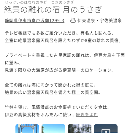
ぜっけいのはなれのやど つきのうさぎ
絶景の離れの宿 月のうさぎ
静岡県伊東市富戸沢向1299-3
伊東温泉・宇佐美温泉
テレビ番組でも多数ご紹介いただき、有名人も訪れる、

全室に絶景温泉露天風呂を設えたわずか8室の離れの贅宿。

プライベートを重視した古民家調の離れは、伊豆大島を正面
に望み、

見渡す限りの大海原が広がる伊豆随一のロケーション。

全ての離れは海に向かって開かれた緑の庭に、

絶景の広い温泉露天風呂を備えた極上の贅空間。

竹林を望む、風情満点のお食事処でいただく夕食は、

伊豆の高級食材をふんだんに使い...
続きをよむ