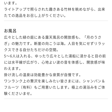
います。

ライトアップで照らされた趣きある竹林を眺めながら、出来
たての逸品をお召し上がりください。
お風呂
広々とした緑の庭にある露天風呂の開放感も、「月のうさ
ぎ」の魅力です。断崖の向こうは海。人目を気にせずリラッ
クスできる自分たちだけの空間。

5～6人は入れる、ゆったり広々とした湯船に浸かると目の前
には水平線が広がり、心地よい波の音を体感し、開放感が味
わえます。

掛け流しの温泉は効能豊かな泉質が自慢です。

ワンランク上の贅沢を楽しみたい皆さまには、シャンパン＆
フルーツ（有料）もご用意いたします。極上の湯浴みをご体
験くださいませ。 