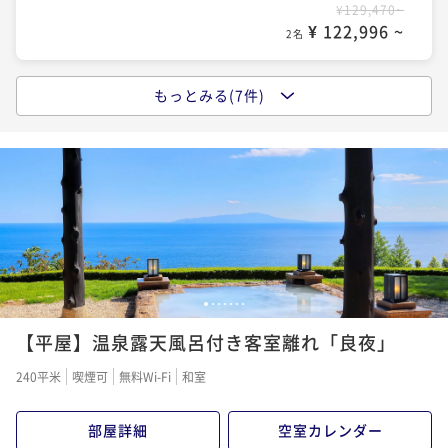
¥ 124,146 ~
2名
¥129,470~
¥ 119,548 ~
2名
¥ 122,996 ~
2名
【ドンペリニョン付】 ラグジュアリーステイ
【２大食材グレードUP】伊勢海老まるまる1本付＆栄
もっとみる(7件)
【記念日】 大切な一日を月のうさぎでお祝いしませ
二食付き
現地決済可
事前決済可
IN 15:00 - 18:00 OUT11:00
螺の壺焼きを堪能！
んか。
ポイント即利用で
最大5％OFF
二食付き
現地決済可
事前決済可
IN 15:00 - 18:00 OUT11:00
¥171,600~
二食付き
現地決済可
事前決済可
IN 15:00 - 18:00 OUT11:00
ポイント即利用で
最大5％OFF
¥ 163,020 ~
2名
ポイント即利用で
最大5％OFF
¥128,260~
¥136,730~
¥ 121,847 ~
2名
¥ 129,893 ~
2名
【スウィートバスタイム】 絶景を愛でながらシャンパ
【結婚記念日】奥様・旦那様へ感謝☆ご夫婦で過ごす
1
2
3
4
5
6
7
ーニュで乾杯
♪
【平屋】温泉露天風呂付き客室離れ「良夜」
二食付き
現地決済可
事前決済可
IN 15:00 - 18:00 OUT11:00
二食付き
現地決済可
事前決済可
IN 15:00 - 18:00 OUT11:15
240平米
喫煙可
無料Wi-Fi
和室
ポイント即利用で
最大5％OFF
ポイント即利用で
最大5％OFF
¥128,986~
¥136,730~
¥ 122,536 ~
2名
部屋詳細
空室カレンダー
¥ 129,893 ~
2名