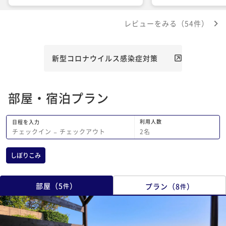
も彩り鮮やかで繊細なつくりにも感激し
素敵なお月様と露天風
ました。デザートにhappy birthdayの
ただきました。 温泉
レビューをみる（54件）
メッセージとカードもいただけて有り難
しです！ SNSなどで
かったです！！ 従業員の方々も気さく
いた牛肉の溶岩焼きが
にお声掛けいただき、心配りにも心が温
それ以外は全てにおい
まりました。 またふたりの記念日に利
また再訪させていただ
新型コロナウイルス感染症対策
用させていただきたいと思います。 あ
りがとうございました！！
部屋・宿泊プラン
利用人数
日程を入力
2
名
チェックイン
−
チェックアウト
しぼりこみ
部屋
（
5
）
プラン
（
8
）
件
件