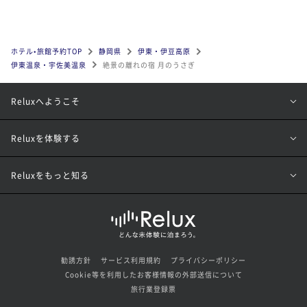
ホテル•旅館予約TOP
静岡県
伊東・伊豆高原
伊東温泉・宇佐美温泉
絶景の離れの宿 月のうさぎ
Reluxへようこそ
Reluxを体験する
Reluxをもっと知る
勧誘方針
サービス利用規約
プライバシーポリシー
Cookie等を利用したお客様情報の外部送信について
旅行業登録票