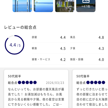
+47枚
レビューの総合点
4.4
4.8
部屋
風呂
4.4
5
/
4.5
4.3
朝食
夕食
4.2
4.0
接客・サービス
施設・設備
50代前半
50代後半
総合点
2026/03/23
総合点
なんといっても、お部屋の露天風呂が最
ずっと行きたいと思っ
高でした！ お湯加減はもちろん、お風
夜の部屋に泊まらせて
呂から見る朝陽や夕陽、夜の星空は言葉
目の前に広がる大海原
にできないくらい感動でした。 ごはん
合わせて宿泊しました