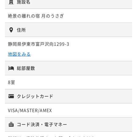
施設名
【スウィートバスタイム】 絶景を愛でながらシャンパ
んか。
ーニュで乾杯
絶景の離れの宿 月のうさぎ
二食付き
現地決済可
事前決済可
IN 15:00 - 18:00 OUT11:00
二食付き
現地決済可
事前決済可
IN 15:00 - 18:00 OUT11:00
ポイント即利用で
最大5％OFF
住所
ポイント即利用で
最大5％OFF
¥148,830~
¥ 141,388 ~
¥144,716~
2名
静岡県伊東市富戸沢向1299-3
¥ 137,480 ~
2名
地図をみる
【美酒旅】こだわりの日本酒を愉しむ！日本酒フルア
【アロマエステ60分】海一望客室で過ごす極上の癒し
総部屋数
テンドコース
♪
二食付き
現地決済可
事前決済可
IN 15:00 - 18:00 OUT11:00
8室
二食付き
現地決済可
事前決済可
IN 15:00 - 18:00 OUT11:00
ポイント即利用で
最大5％OFF
ポイント即利用で
最大5％OFF
¥153,670~
クレジットカード
¥ 145,986 ~
¥150,700~
2名
¥ 143,165 ~
2名
VISA/MASTER/AMEX
【２大食材グレードUP】伊勢海老まるまる1本付＆栄
コード決済・電子マネー
【ドンペリニョン付】 ラグジュアリーステイ
螺の壺焼きを堪能！