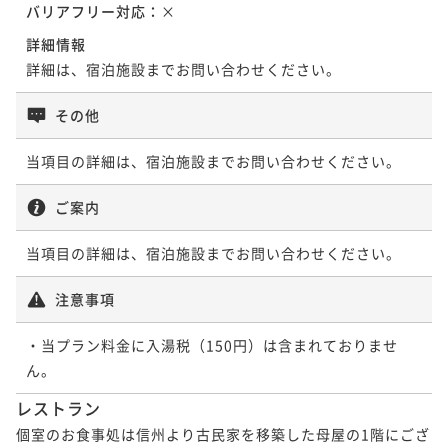
バリアフリー対応：
×
¥163,350~
¥ 155,182 ~
詳細情報
2名
詳細は、宿泊施設までお問い合わせください。
【ドンペリニョン付】 ラグジュアリーステイ
その他
二食付き
現地決済可
事前決済可
IN 15:00 - 18:00 OUT11:00
当項目の詳細は、宿泊施設までお問い合わせください。
ポイント即利用で
最大5％OFF
¥206,910~
ご案内
¥ 196,564 ~
2名
当項目の詳細は、宿泊施設までお問い合わせください。
注意事項
・当プラン料金に入湯税（150円）は含まれておりませ
レストラン
個室のお食事処は信州より古民家を移築した母屋の1階にござ