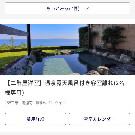
もっとみる(7件)
【記念日】 大切な一日を月のうさぎでお祝いしませ
んか。
二食付き
現地決済可
事前決済可
IN 15:00 - 18:00 OUT11:00
ポイント即利用で
最大5％OFF
¥116,160~
¥ 110,352 ~
2名
【結婚記念日】奥様・旦那様へ感謝☆ご夫婦で過ごす
1
2
3
4
5
♪
【二階屋洋室】温泉露天風呂付き客室離れ(2名
二食付き
現地決済可
事前決済可
IN 15:00 - 18:00 OUT11:15
様専用)
ポイント即利用で
最大5％OFF
155平米
喫煙可
無料Wi-Fi
ツイン
¥116,160~
¥ 110,352 ~
2名
部屋詳細
空室カレンダー
【２大食材グレードUP】伊勢海老まるまる1本付＆栄