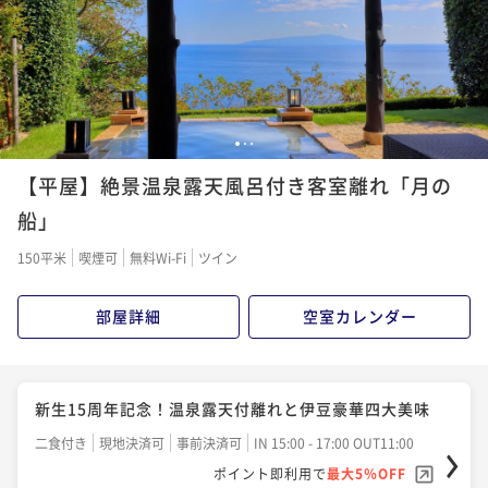
ポイント即利用で
最大5％OFF
¥ 163,020 ~
2名
ポイント即利用で
最大5％OFF
¥122,210~
¥116,160~
¥ 116,099 ~
2名
¥ 110,352 ~
2名
【スウィートバスタイム】 絶景を愛でながらシャンパ
【結婚記念日】奥様・旦那様へ感謝☆ご夫婦で過ごす
1
2
3
ーニュで乾杯
♪
【平屋】絶景温泉露天風呂付き客室離れ「月の
二食付き
現地決済可
事前決済可
IN 15:00 - 18:00 OUT11:00
二食付き
現地決済可
事前決済可
IN 15:00 - 18:00 OUT11:15
船」
ポイント即利用で
最大5％OFF
ポイント即利用で
最大5％OFF
¥124,146~
150平米
喫煙可
無料Wi-Fi
ツイン
¥121,000~
¥ 117,938 ~
2名
¥ 114,950 ~
2名
部屋詳細
空室カレンダー
【アロマエステ60分】海一望客室で過ごす極上の癒し
【美酒旅】こだわりの日本酒を愉しむ！日本酒フルア
♪
テンドコース
新生15周年記念！温泉露天付離れと伊豆豪華四大美味
二食付き
現地決済可
事前決済可
IN 15:00 - 18:00 OUT11:00
二食付き
現地決済可
事前決済可
IN 15:00 - 18:00 OUT11:00
二食付き
現地決済可
事前決済可
ポイント即利用で
IN 15:00 - 17:00 OUT11:00
最大5％OFF
ポイント即利用で
最大5％OFF
¥130,680~
ポイント即利用で
最大5％OFF
¥125,840~